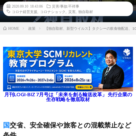
2020.09.10 18:43:06
災害/事故/不祥事
コロナ経営支援
,
コロナショック
,
災害
,
独自取材
政策
【独自取材、新型ウイルス】タクシーの飲食物配送、1
HOME
月刊LOGI-BIZ 7月号は「未来を創る輸送改革」 先行企業の
生存戦略を徹底取材
国交省、安全確保や旅客との混載禁止など
条件