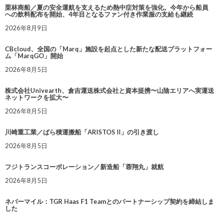
栗林商船／夏の安全運航を支えるため熱中症対策を強化。今年から船員
への飲料配布を開始、4年目となるファン付き作業服の支給も継続
2026年8月9日
CBcloud、全国の「Marq」施設を起点とした新たな配送プラットフォー
ム「MarqGO」開始
2026年8月5日
株式会社Univearth、倉吉運送株式会社と資本提携〜山陰エリアへ実運送
ネットワークを拡大〜
2026年8月5日
川崎重工業／ばら積運搬船「ARISTOS II」の引き渡し
2026年8月5日
フジトランスコーポレーション／新造船「蓉翔丸」就航
2026年8月5日
ネバーマイル：TGR Haas F1 Teamとのパートナーシップ契約を締結しま
した