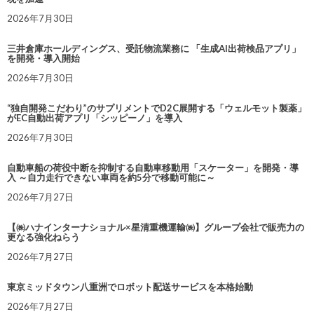
2026年7月30日
三井倉庫ホールディングス、受託物流業務に 「生成AI出荷検品アプリ」
を開発・導入開始
2026年7月30日
“独自開発こだわり”のサプリメントでD2C展開する「ウェルモット製薬」
がEC自動出荷アプリ「シッピーノ」を導入
2026年7月30日
自動車船の荷役中断を抑制する自動車移動用「スケーター」を開発・導
入 ～自力走行できない車両を約5分で移動可能に～
2026年7月27日
【㈱ハナインターナショナル×星清重機運輸㈱】グループ会社で販売力の
更なる強化ねらう
2026年7月27日
東京ミッドタウン八重洲でロボット配送サービスを本格始動
2026年7月27日