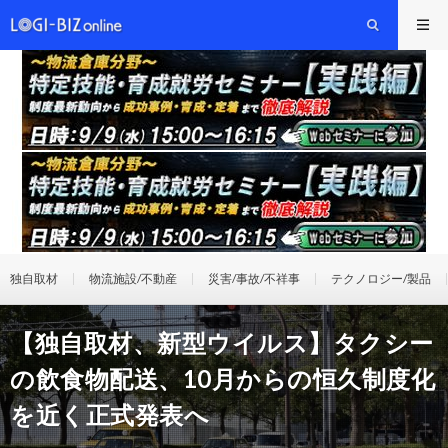
独自取材
物流施設/不動産
災害/事故/不祥事
テクノロジー/製品
【独自取材、新型ウイルス】タクシー
の飲食物配送、10月からの恒久制度化
を近く正式発表へ