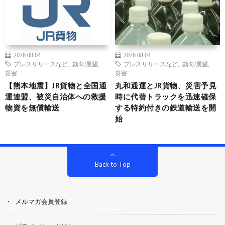
2026.08.04
2026.08.04
プレスリリースなど
,
動向/展望
,
プレスリリースなど
,
動向/展望
,
災害
災害
【熊本地震】JR貨物と全国通
丸和通運とJR貨物、災害予見
運連盟、被災自治体への救援
時に代替トラックを迅速確保
物資を無償輸送
する特約付きの鉄道輸送を開
始
Back to Top
メルマガ会員登録