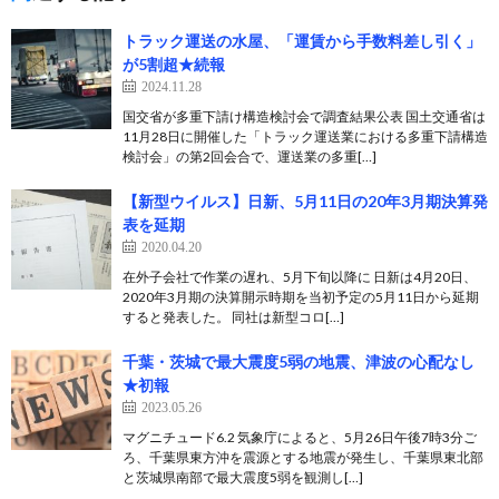
トラック運送の水屋、「運賃から手数料差し引く」
が5割超★続報
2024.11.28
国交省が多重下請け構造検討会で調査結果公表 国土交通省は
11月28日に開催した「トラック運送業における多重下請構造
検討会」の第2回会合で、運送業の多重[…]
【新型ウイルス】日新、5月11日の20年3月期決算発
表を延期
2020.04.20
在外子会社で作業の遅れ、5月下旬以降に 日新は4月20日、
2020年3月期の決算開示時期を当初予定の5月11日から延期
すると発表した。 同社は新型コロ[…]
千葉・茨城で最大震度5弱の地震、津波の心配なし
★初報
2023.05.26
マグニチュード6.2 気象庁によると、5月26日午後7時3分ご
ろ、千葉県東方沖を震源とする地震が発生し、千葉県東北部
と茨城県南部で最大震度5弱を観測し[…]