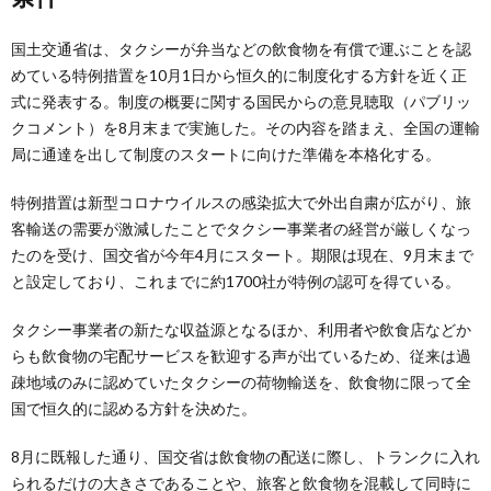
国土交通省は、タクシーが弁当などの飲食物を有償で運ぶことを認
めている特例措置を10月1日から恒久的に制度化する方針を近く正
式に発表する。制度の概要に関する国民からの意見聴取（パブリッ
クコメント）を8月末まで実施した。その内容を踏まえ、全国の運輸
局に通達を出して制度のスタートに向けた準備を本格化する。
特例措置は新型コロナウイルスの感染拡大で外出自粛が広がり、旅
客輸送の需要が激減したことでタクシー事業者の経営が厳しくなっ
たのを受け、国交省が今年4月にスタート。期限は現在、9月末まで
と設定しており、これまでに約1700社が特例の認可を得ている。
タクシー事業者の新たな収益源となるほか、利用者や飲食店などか
らも飲食物の宅配サービスを歓迎する声が出ているため、従来は過
疎地域のみに認めていたタクシーの荷物輸送を、飲食物に限って全
国で恒久的に認める方針を決めた。
8月に既報した通り、国交省は飲食物の配送に際し、トランクに入れ
られるだけの大きさであることや、旅客と飲食物を混載して同時に