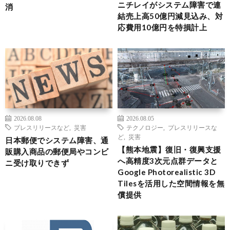
ニチレイがシステム障害で連
消
結売上高50億円減見込み、対
応費用10億円を特損計上
2026.08.08
2026.08.05
プレスリリースなど
,
災害
テクノロジー
,
プレスリリースな
ど
,
災害
日本郵便でシステム障害、通
【熊本地震】復旧・復興支援
販購入商品の郵便局やコンビ
へ高精度3次元点群データと
ニ受け取りできず
Google Photorealistic 3D
Tilesを活用した空間情報を無
償提供