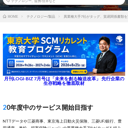
テクノロジー
,
提携/合弁など
テクノロジー/製品
異業種大手7社がタッグ、貿易関係書類を
HOME
月刊LOGI-BIZ 7月号は「未来を創る輸送改革」 先行企業の
生存戦略を徹底取材
20年度中のサービス開始目指す
NTTデータや三菱商事、東京海上日動火災保険、三菱UFJ銀行、豊
田通商、兼松、損害保険ジャパンの異業種大手7社がタッグを組み、