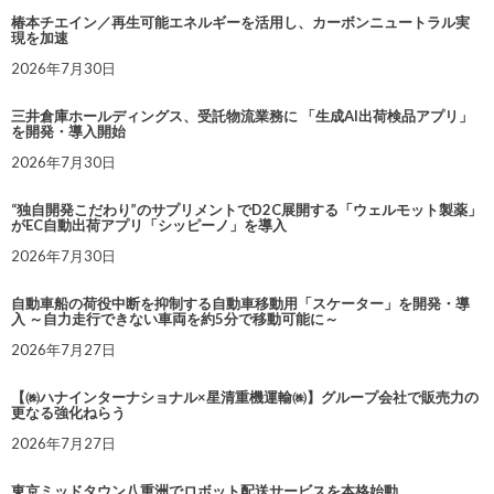
椿本チエイン／再生可能エネルギーを活用し、カーボンニュートラル実
現を加速
2026年7月30日
三井倉庫ホールディングス、受託物流業務に 「生成AI出荷検品アプリ」
を開発・導入開始
2026年7月30日
“独自開発こだわり”のサプリメントでD2C展開する「ウェルモット製薬」
がEC自動出荷アプリ「シッピーノ」を導入
2026年7月30日
自動車船の荷役中断を抑制する自動車移動用「スケーター」を開発・導
入 ～自力走行できない車両を約5分で移動可能に～
2026年7月27日
【㈱ハナインターナショナル×星清重機運輸㈱】グループ会社で販売力の
更なる強化ねらう
2026年7月27日
東京ミッドタウン八重洲でロボット配送サービスを本格始動