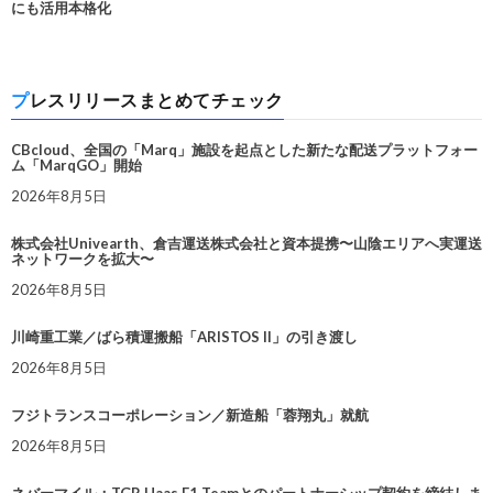
にも活用本格化
プレスリリースまとめてチェック
CBcloud、全国の「Marq」施設を起点とした新たな配送プラットフォー
ム「MarqGO」開始
2026年8月5日
株式会社Univearth、倉吉運送株式会社と資本提携〜山陰エリアへ実運送
ネットワークを拡大〜
2026年8月5日
川崎重工業／ばら積運搬船「ARISTOS II」の引き渡し
2026年8月5日
フジトランスコーポレーション／新造船「蓉翔丸」就航
2026年8月5日