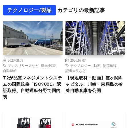
テクノロジー/製品
カテゴリの最新記事
2026.08.08
2026.08.07
プレスリリースなど
,
動向/展望
,
テクノロジー
,
動画
,
物流施設
,
自動運転
記者会見など
T2が品質マネジメントシステ
【現地取材・動画】霞ヶ関キ
ムの国際規格「ISO9001」認
ャピタル、川崎・東扇島の冷
証取得、自動運転分野で国内
凍自動倉庫を公開
初