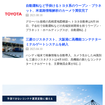
自動運転など手掛けるトヨタ系のウーブン・プラネ
ット、米道路情報解析のカーメラ買収完了
2021.08.18
グローバル規模の高精度地図構築へ トヨタ自動車は8月18
日、子会社で自動運転などの先端技術開発を担うウーブン・
プラネット・ホールディングスが、自動運転[…]
三菱ロジスネクスト、大阪港に高機能コンテナター
ミナルゲートシステムを納入
2025.04.10
ハンディ端末で画像情報を自動導入、カメラ生かしたAI識別
も 三菱ロジスネクストは4月10日、高機能の新たなコンテナ
ターミナルゲートを、主要物流企業が出[…]