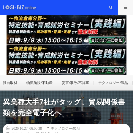
独自取材
物流施設/不動産
災害/事故/不祥事
テクノロジー/製品
異業種大手7社がタッグ、貿易関係書
類を完全電子化へ
2020.10.27 06:00:38
テクノロジー/製品