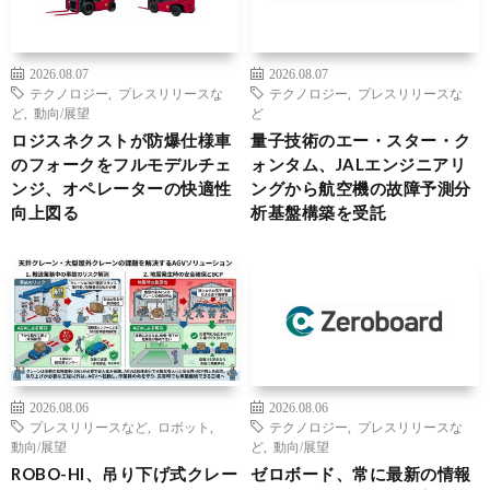
2026.08.07
2026.08.07
テクノロジー
,
プレスリリースな
テクノロジー
,
プレスリリースな
ど
,
動向/展望
ど
ロジスネクストが防爆仕様車
量子技術のエー・スター・ク
のフォークをフルモデルチェ
ォンタム、JALエンジニアリ
ンジ、オペレーターの快適性
ングから航空機の故障予測分
向上図る
析基盤構築を受託
2026.08.06
2026.08.06
プレスリリースなど
,
ロボット
,
テクノロジー
,
プレスリリースな
動向/展望
ど
,
動向/展望
ROBO-HI、吊り下げ式クレー
ゼロボード、常に最新の情報