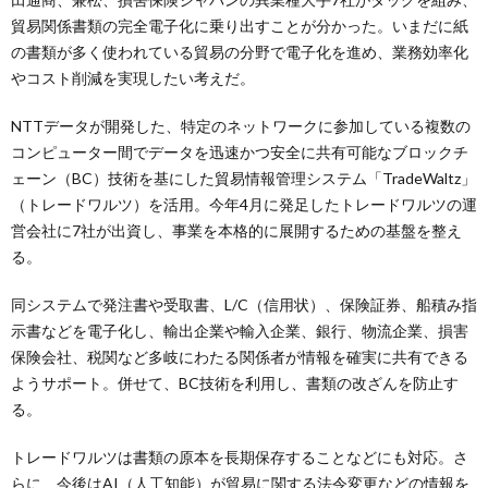
貿易関係書類の完全電子化に乗り出すことが分かった。いまだに紙
の書類が多く使われている貿易の分野で電子化を進め、業務効率化
やコスト削減を実現したい考えだ。
NTTデータが開発した、特定のネットワークに参加している複数の
コンピューター間でデータを迅速かつ安全に共有可能なブロックチ
ェーン（BC）技術を基にした貿易情報管理システム「TradeWaltz」
（トレードワルツ）を活用。今年4月に発足したトレードワルツの運
営会社に7社が出資し、事業を本格的に展開するための基盤を整え
る。
同システムで発注書や受取書、L/C（信用状）、保険証券、船積み指
示書などを電子化し、輸出企業や輸入企業、銀行、物流企業、損害
保険会社、税関など多岐にわたる関係者が情報を確実に共有できる
ようサポート。併せて、BC技術を利用し、書類の改ざんを防止す
る。
トレードワルツは書類の原本を長期保存することなどにも対応。さ
らに、今後はAI（人工知能）が貿易に関する法令変更などの情報を