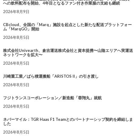
への飲料配布を開始、4年目となるファン付き作業服の支給も継続
2026年8月9日
CBcloud、全国の「Marq」施設を起点とした新たな配送プラットフォー
ム「MarqGO」開始
2026年8月5日
株式会社Univearth、倉吉運送株式会社と資本提携〜山陰エリアへ実運送
ネットワークを拡大〜
2026年8月5日
川崎重工業／ばら積運搬船「ARISTOS II」の引き渡し
2026年8月5日
フジトランスコーポレーション／新造船「蓉翔丸」就航
2026年8月5日
ネバーマイル：TGR Haas F1 Teamとのパートナーシップ契約を締結しま
した
2026年8月5日