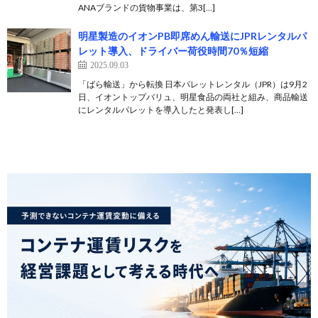
ANAブランドの貨物事業は、第3[…]
明星製造のイオンPB即席めん輸送にJPRレンタルパ
レット導入、ドライバー荷役時間70％短縮
2025.09.03
「ばら輸送」から転換 日本パレットレンタル（JPR）は9月2
日、イオントップバリュ、明星食品の両社と組み、商品輸送
にレンタルパレットを導入したと発表し[…]