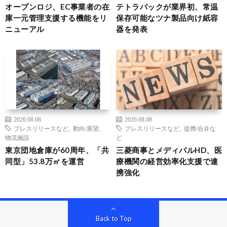
オープンロジ、EC事業者の在
テトラパックが業界初、常温
庫一元管理支援する機能をリ
保存可能なツナ製品向け紙容
ニューアル
器を発表
2026.08.08
2026.08.08
プレスリリースなど
,
動向/展望
,
プレスリリースなど
,
提携/合弁な
物流施設
ど
東京団地倉庫が60周年、「共
三菱商事とメディパルHD、医
同型」53.8万㎡を運営
療機関の経営効率化支援で連
携強化
Back to Top