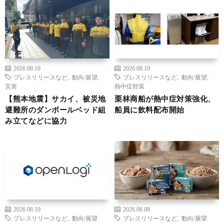
2026.08.10
2026.08.10
プレスリリースなど
,
動向/展望
,
プレスリリースなど
,
動向/展望
,
災害
熱中症対策
【熊本地震】サカイ、被災地
栗林商船が熱中症対策強化、
避難所のダンボールベッド組
船員に飲料配布開始
み立てなどに協力
2026.08.10
2026.08.08
プレスリリースなど
,
動向/展望
プレスリリースなど
,
動向/展望