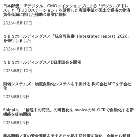
日本郵便、JPデジタル、GMOメイクショップによる「デジタルアドレ
ス」と「PUDOステーション」を活用した実証事業が国土交通省の物流
負荷低減に向けた補助金事業に採択
2026年8月10日
ＳＢＳホールディングス／「統合報告書（Integrated report）2026」
を発行しました
2026年8月10日
ＳＢＳホールディングス／DEI座談会を開催
2026年8月10日
両備システムズ、物流自動化システムを手掛ける 株式会社APTを子会社
化
2026年8月9日
Shippio、「輸送中の商品」の可視化をInvoiceのAI-OCRで自動化する新
機能を提供開始
2026年8月9日
栗林商船／夏の安全運航を支えるため熱中症対策を強化。今年から船員