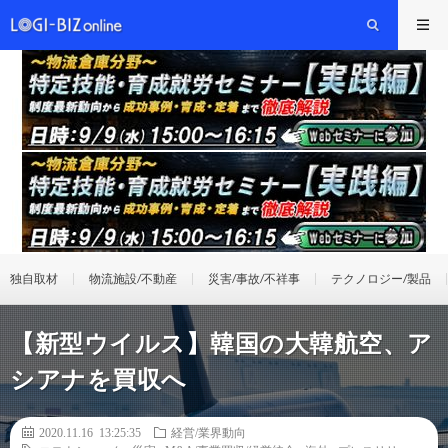
独自取材
物流施設/不動産
災害/事故/不祥事
テクノロジー/製品
【新型ウイルス】韓国の大韓航空、ア
シアナを買収へ
2020.11.16 13:25:35
経営/業界動向