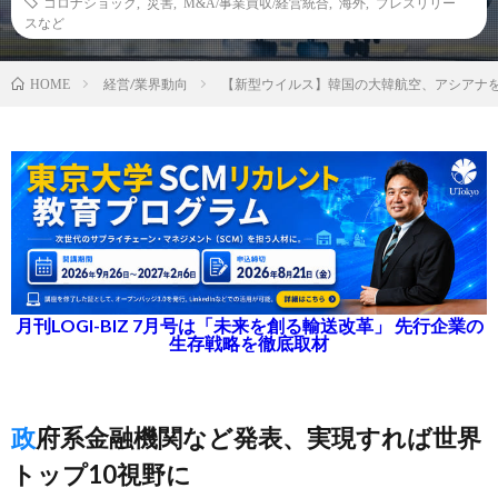
コロナショック
,
災害
,
M&A/事業買収/経営統合
,
海外
,
プレスリリー
スなど
経営/業界動向
【新型ウイルス】韓国の大韓航空、アシアナ
HOME
月刊LOGI-BIZ 7月号は「未来を創る輸送改革」 先行企業の
生存戦略を徹底取材
政府系金融機関など発表、実現すれば世界
トップ10視野に