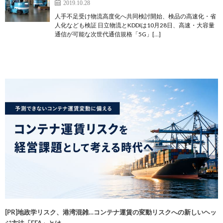
2019.10.28
人手不足受け物流高度化へ共同検討開始、検品の高速化・省
人化なども検証 日立物流とKDDIは10月28日、高速・大容量
通信が可能な次世代通信規格「5G」[…]
[PR]地政学リスク、港湾混雑…コンテナ運賃の変動リスクへの新しいヘッ
ジ方法「FFA」とは