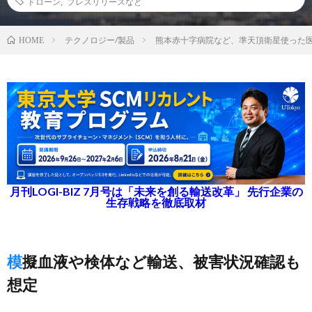
ドローン
,
プレスリリースなど
テクノロジー/製品
熊本赤十字病院など、準天頂衛星使った
HOME
月刊LOGI-BIZ 7月号は「未来を創る輸送改革」 先行企業の
生存戦略を徹底取材
模擬血液や検体など輸送、被害状況確認も
想定