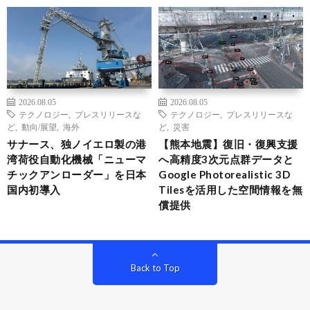
2026.08.05
2026.08.05
テクノロジー
,
プレスリリースな
テクノロジー
,
プレスリリースな
ど
,
動向/展望
,
海外
ど
,
災害
サナース、独ノイエロ製の港
【熊本地震】復旧・復興支援
湾荷役自動化機械「ニューマ
へ高精度3次元点群データと
チックアンローダー」を日本
Google Photorealistic 3D
国内初導入
Tilesを活用した空間情報を無
償提供
Back to Top