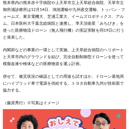
熊本県内の熊本赤十字病院や上天草市立上天草総合病院、天草市立
御所浦診療所は12月14日、鴻池運輸や九州産交運輸、トッパン・フ
ォームズ、東京電機大、芝浦工業大、イームズロボティクス、アル
ム、日本医科大千葉北総病院と連携し、準天頂衛星「みちびき」を
使った医療物流ドローン（無人飛行機）の実証実験を同19日に行う
と発表した。
内閣府などの事業の一環として実施。上天草総合病院のヘリポート
と天草市内のグラウンドを結び、完全自動制御型ドローンを使って
模擬血液や検体などの医療物資を運ぶ計画。
併せて、被災状況の確認としての用途も試すほか、ドローン基地局
にハイブリッド車で電源を供給する。トヨタ自動車九州が技術面で
協力する。
（藤原秀行）※写真はイメージ