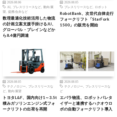
2026.08.06
2026.08.05
AI
,
プレスリリースなど
,
動向/展
プレスリリースなど
,
ロボット
望
,
提携/合弁など
RobotBank、次世代自律走行
数理最適化技術活用した物流
フォークリフト「StarFork
の計画立案支援手掛けるJIJ、
1500」の販売を開始
グローバル・ブレインなどか
ら8.4億円調達
2026.08.05
2026.08.05
テクノロジー
,
プレスリリースな
テクノロジー
,
プレスリリースな
ど
,
動向/展望
ど
トヨタL&F、国内向け1～3.5t
エバラ物流、ロボットパレタ
積みガソリンエンジン式フォ
イザーと連携するハクオウロ
ークリフトの出荷を再開
ボの自動フォークリフト導入