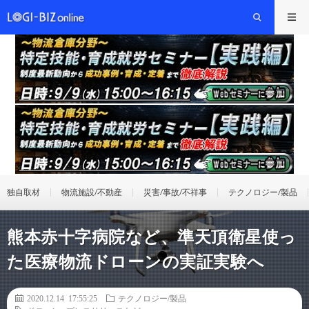
独自取材
物流施設/不動産
災害/事故/不祥事
テクノロジー/製品
熊本赤十字病院など、準天頂衛星使っ
た医療物流ドローンの実証実験へ
2020.12.14 17:55:25
テクノロジー/製品