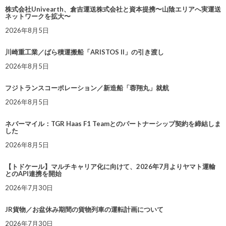
株式会社Univearth、倉吉運送株式会社と資本提携〜山陰エリアへ実運送
ネットワークを拡大〜
2026年8月5日
川崎重工業／ばら積運搬船「ARISTOS II」の引き渡し
2026年8月5日
フジトランスコーポレーション／新造船「蓉翔丸」就航
2026年8月5日
ネバーマイル：TGR Haas F1 Teamとのパートナーシップ契約を締結しま
した
2026年8月5日
【トドケール】マルチキャリア化に向けて、2026年7月よりヤマト運輸
とのAPI連携を開始
2026年7月30日
JR貨物／お盆休み期間の貨物列車の運転計画について
2026年7月30日