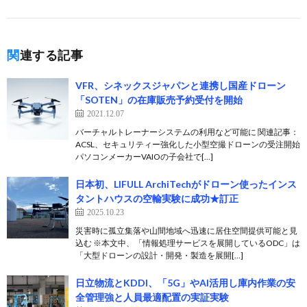
関連する記事
VFR、シネックスジャパンと連携し国産ドローン
「SOTEN」の在庫販売予約受付を開始
2021.12.07
バーチャルトレーナーシステムの利用など可能に 関連記事：
ACSL、セキュリティー強化した小型空撮ドローンの受注開始
パソコンメーカーVAIOの子会社で[…]
日本初、LIFULL ArchiTechがドローン使ったインス
タントハウスの空輸実験に成功★訂正
2025.10.23
災害時に孤立集落や山間地域へ迅速に居住空間提供可能と見
込む ※本文中、「情報処理サービスを展開しているODC」は
「大型ドローンの設計・開発・製造を展開[…]
日立物流とKDDI、「5G」やAI活用し庫内作業の安
全管理強と人員最適配置の実証実験