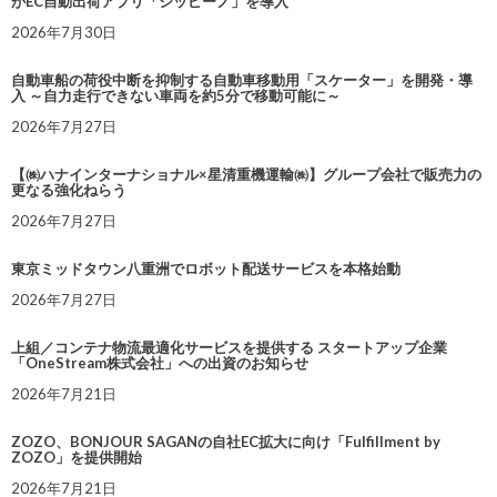
がEC自動出荷アプリ「シッピーノ」を導入
2026年7月30日
自動車船の荷役中断を抑制する自動車移動用「スケーター」を開発・導
入 ～自力走行できない車両を約5分で移動可能に～
2026年7月27日
【㈱ハナインターナショナル×星清重機運輸㈱】グループ会社で販売力の
更なる強化ねらう
2026年7月27日
東京ミッドタウン八重洲でロボット配送サービスを本格始動
2026年7月27日
上組／コンテナ物流最適化サービスを提供する スタートアップ企業
「OneStream株式会社」への出資のお知らせ
2026年7月21日
ZOZO、BONJOUR SAGANの自社EC拡大に向け「Fulfillment by
ZOZO」を提供開始
2026年7月21日