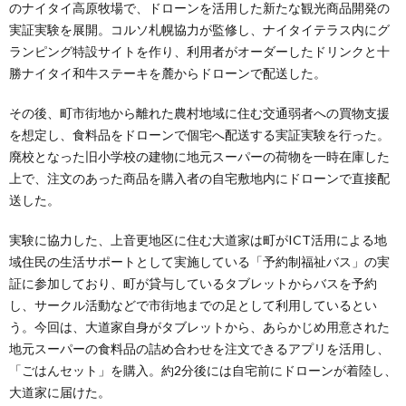
のナイタイ高原牧場で、ドローンを活用した新たな観光商品開発の
実証実験を展開。コルソ札幌協力が監修し、ナイタイテラス内にグ
ランピング特設サイトを作り、利用者がオーダーしたドリンクと十
勝ナイタイ和牛ステーキを麓からドローンで配送した。
その後、町市街地から離れた農村地域に住む交通弱者への買物支援
を想定し、食料品をドローンで個宅へ配送する実証実験を行った。
廃校となった旧小学校の建物に地元スーパーの荷物を一時在庫した
上で、注文のあった商品を購入者の自宅敷地内にドローンで直接配
送した。
実験に協力した、上音更地区に住む大道家は町がICT活用による地
域住民の生活サポートとして実施している「予約制福祉バス」の実
証に参加しており、町が貸与しているタブレットからバスを予約
し、サークル活動などで市街地までの足として利用しているとい
う。今回は、大道家自身がタブレットから、あらかじめ用意された
地元スーパーの食料品の詰め合わせを注文できるアプリを活用し、
「ごはんセット」を購入。約2分後には自宅前にドローンが着陸し、
大道家に届けた。