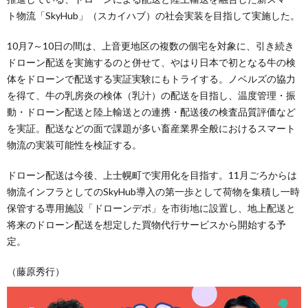
ト物流「SkyHub」（スカイハブ）の社会実装を目指して実施した。
10月7～10日の間は、上音更地区の複数の個宅を対象に、引き続き
ドローン配送を実施するのと併せて、やはり日本で初となる牛の検
体をドローンで配送する実証実験にもトライする。ノベルズの協力
を得て、牛の乳房炎の検体（乳汁）の配送を目指し、温度管理・振
動・ドローン配送と陸上輸送との連携・配送後の検査品質評価など
を実証。配送などの面で課題が多い畜産業界全般におけるスマート
物流の実装可能性を検証する。
ドローン配送は今後、上士幌町で実用化を目指す。11月ごろからは
物流インフラとしてのSkyHub導入の第一歩として荷物を集積し一時
保管する専用施設「ドローンデポ」を市街地に設置し、地上配送と
将来のドローン配送を想定した買物代行サービスから開始する予
定。
（藤原秀行）