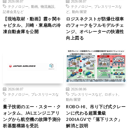
2026.08.07
2026.08.07
テクノロジー
,
動画
,
物流施設
,
テクノロジー
,
プレスリリースな
記者会見など
ど
,
動向/展望
【現地取材・動画】霞ヶ関キ
ロジスネクストが防爆仕様車
ャピタル、川崎・東扇島の冷
のフォークをフルモデルチェ
凍自動倉庫を公開
ンジ、オペレーターの快適性
向上図る
2026.08.07
2026.08.06
テクノロジー
,
プレスリリースな
プレスリリースなど
,
ロボット
,
ど
動向/展望
量子技術のエー・スター・ク
ROBO-HI、吊り下げ式クレー
ォンタム、JALエンジニアリ
ンに代わる超重量級
ングから航空機の故障予測分
200tAGVで「落下リスク」
析基盤構築を受託
解消と説明