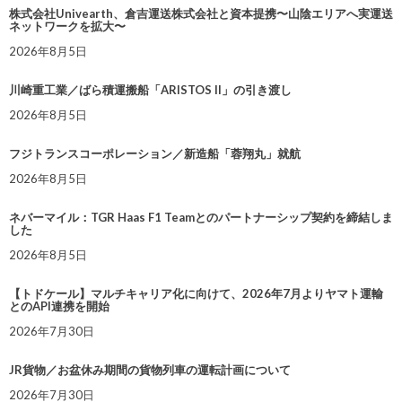
株式会社Univearth、倉吉運送株式会社と資本提携〜山陰エリアへ実運送
ネットワークを拡大〜
2026年8月5日
川崎重工業／ばら積運搬船「ARISTOS II」の引き渡し
2026年8月5日
フジトランスコーポレーション／新造船「蓉翔丸」就航
2026年8月5日
ネバーマイル：TGR Haas F1 Teamとのパートナーシップ契約を締結しま
した
2026年8月5日
【トドケール】マルチキャリア化に向けて、2026年7月よりヤマト運輸
とのAPI連携を開始
2026年7月30日
JR貨物／お盆休み期間の貨物列車の運転計画について
2026年7月30日