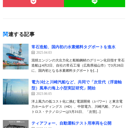
関連する記事
常石造船、国内初の水素燃料タグボートを進水
2025.04.03
混焼エンジンの大出力化と船舶鋼材のグリーン化目指す 常石
造船は4月2日、自社の常石工場（広島県福山市）で3月28日
に、国内初となる水素燃料タグボートを[…]
電力3社と川崎汽船など、共同で「次世代（浮遊軸
型）風車の海上小型実証研究」開始
2023.06.05
洋上風力の低コスト化に挑む 電源開発（Jパワー）と東京電
力ホールディングス（HD）、中部電力、川崎汽船、アルバ
トロス・テクノロジーは5月31日、「次世[…]
ティアフォー、自動運転テスト用車両を公開