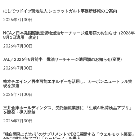
にしてつドイツ現地法人 シュツットガルト事務所移転のご案内
2026年7月30日
NCA／日本発国際航空貨物燃油サーチャージ適用額のお知らせ（2026年
8月1日適用 改定）
2026年7月30日
JAL／2026年8月前半 燃油サーチャージ適用額のお知らせ(変更)
2026年7月30日
椿本チエイン／再生可能エネルギーを活用し、カーボンニュートラル実
現を加速
2026年7月30日
三井倉庫ホールディングス、受託物流業務に 「生成AI出荷検品アプリ」
を開発・導入開始
2026年7月30日
“独自開発こだわり”のサプリメントでD2C展開する「ウェルモット製薬」
がEC自動出荷アプリ「シッピーノ」を導入