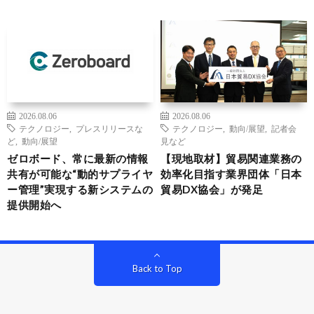
2026.08.06
2026.08.06
テクノロジー
,
プレスリリースな
テクノロジー
,
動向/展望
,
記者会
ど
,
動向/展望
見など
ゼロボード、常に最新の情報
【現地取材】貿易関連業務の
共有が可能な“動的サプライヤ
効率化目指す業界団体「日本
ー管理”実現する新システムの
貿易DX協会」が発足
提供開始へ
Back to Top