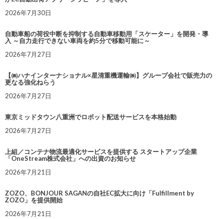
2026年7月30日
自動車船の荷役中断を抑制する自動車移動用「スケーター」を開発・導
入 ～自力走行できない車両を約5分で移動可能に～
2026年7月27日
【㈱ハナインターナショナル×星清重機運輸㈱】グループ会社で販売力の
更なる強化ねらう
2026年7月27日
東京ミッドタウン八重洲でロボット配送サービスを本格始動
2026年7月27日
上組／コンテナ物流最適化サービスを提供する スタートアップ企業
「OneStream株式会社」への出資のお知らせ
2026年7月21日
ZOZO、BONJOUR SAGANの自社EC拡大に向け「Fulfillment by
ZOZO」を提供開始
2026年7月21日