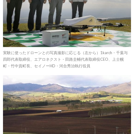
実験に使ったドローンとの写真撮影に応じる（左から）1karch・千葉与
四郎代表取締役、エアロネクスト・田路圭輔代表取締役CEO、上士幌
町・竹中貢町長、セイノーHD・河合秀治執行役員