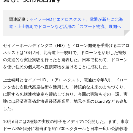
関連記事：
セイノーHDとエアロネクスト、電通が新たに北海
道・上士幌町でドローンなど活用の「スマート物流」展開へ
セイノーホールディングス（HD）とドローン開発を手掛けるエアロ
ネクストは10月7日、北海道上士幌町で、ドローンを活用した複数
の先進的な実証実験を行ったと発表した。日本で初めて、ドローン
を使い住民の個人宅へ直接荷物を届けることに成功した。
上士幌町とセイノーHD、エアロネクスト、電通は今年8月、ドロー
ンを含む次世代高度技術を活用した「持続的な未来のまちづくり」
に関する包括連携協定を締結しており、今回の実験もその一環。実
験には経済産業省北海道経済産業局、地元企業の1karchなども参加
した。
10月6日には2種類の実験の様子をメディアに公開した。まず、東京
ドーム358個分に相当する約1700ヘクタールと日本一広い公設牧場