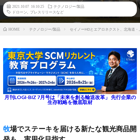
2021.10.07 16:10:25
テクノロジー/製品
ドローン
,
プレスリリースなど
テクノロジー/製品
セイノーHDとエアロネクスト、北海道・
HOME
月刊LOGI-BIZ 7月号は「未来を創る輸送改革」 先行企業の
生存戦略を徹底取材
牧場でステーキを届ける新たな観光商品開
発も、実用化目指す