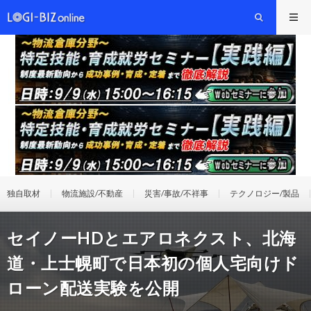
独自取材
物流施設/不動産
災害/事故/不祥事
テクノロジー/製品
セイノーHDとエアロネクスト、北海
道・上士幌町で日本初の個人宅向けド
ローン配送実験を公開