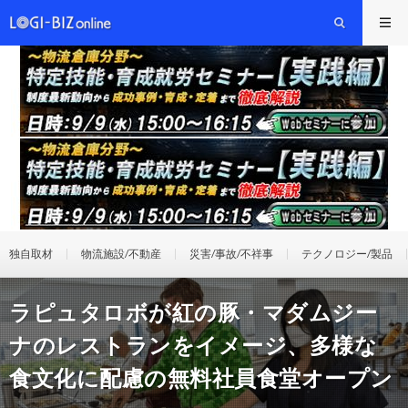
独自取材
物流施設/不動産
災害/事故/不祥事
テクノロジー/製品
ラピュタロボが紅の豚・マダムジー
ナのレストランをイメージ、多様な
食文化に配慮の無料社員食堂オープン