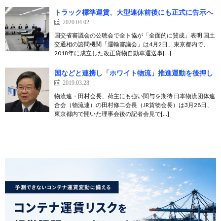
トラック標準運賃、大型連休前後にも正式に告示へ
2020.04.02
国交省審議会の公聴会で全ト協が「全面的に賛成」表明 国土
交通相の諮問機関「運輸審議会」は4月2日、東京都内で、
2018年に成立した改正貨物自動車運送事[…]
国などと連携し「ホワイト物流」推進運動を後押し
2019.03.28
物流連・田村会長、荷主にも強い関与を期待 日本物流団体連
合会（物流連）の田村修二会長（JR貨物会長）は3月28日、
東京都内で開いた理事会後の記者会見で[…]