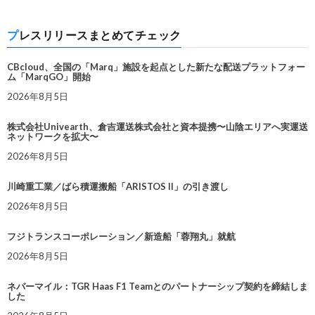
プレスリリースまとめてチェック
CBcloud、全国の「Marq」施設を起点とした新たな配送プラットフォー
ム「MarqGO」開始
2026年8月5日
株式会社Univearth、倉吉運送株式会社と資本提携〜山陰エリアへ実運送
ネットワークを拡大〜
2026年8月5日
川崎重工業／ばら積運搬船「ARISTOS II」の引き渡し
2026年8月5日
フジトランスコーポレーション／新造船「蓉翔丸」就航
2026年8月5日
ネバーマイル：TGR Haas F1 Teamとのパートナーシップ契約を締結しま
した