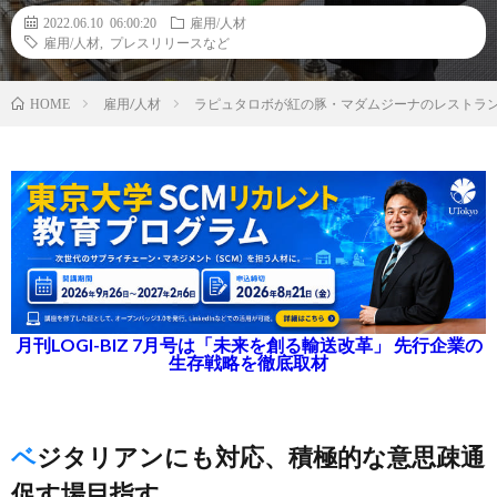
2022.06.10 06:00:20
雇用/人材
雇用/人材
,
プレスリリースなど
雇用/人材
ラピュタロボが紅の豚・マダムジーナのレストラ
HOME
月刊LOGI-BIZ 7月号は「未来を創る輸送改革」 先行企業の
生存戦略を徹底取材
ベジタリアンにも対応、積極的な意思疎通
促す場目指す