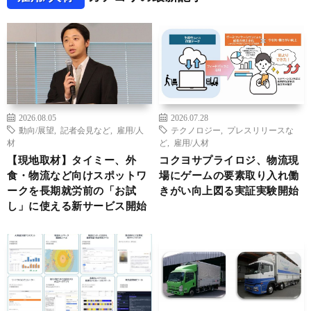
2026.08.05
2026.07.28
動向/展望
,
記者会見など
,
雇用/人
テクノロジー
,
プレスリリースな
材
ど
,
雇用/人材
【現地取材】タイミー、外
コクヨサプライロジ、物流現
食・物流など向けスポットワ
場にゲームの要素取り入れ働
ークを長期就労前の「お試
きがい向上図る実証実験開始
し」に使える新サービス開始