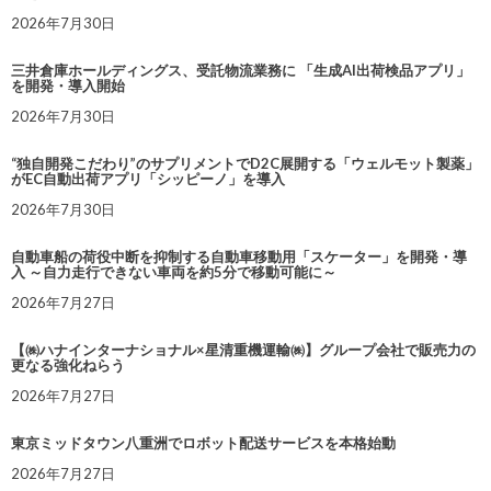
2026年7月30日
三井倉庫ホールディングス、受託物流業務に 「生成AI出荷検品アプリ」
を開発・導入開始
2026年7月30日
“独自開発こだわり”のサプリメントでD2C展開する「ウェルモット製薬」
がEC自動出荷アプリ「シッピーノ」を導入
2026年7月30日
自動車船の荷役中断を抑制する自動車移動用「スケーター」を開発・導
入 ～自力走行できない車両を約5分で移動可能に～
2026年7月27日
【㈱ハナインターナショナル×星清重機運輸㈱】グループ会社で販売力の
更なる強化ねらう
2026年7月27日
東京ミッドタウン八重洲でロボット配送サービスを本格始動
2026年7月27日