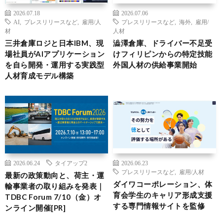
2026.07.18
2026.07.06
AI
,
プレスリリースなど
,
雇用/人
プレスリリースなど
,
海外
,
雇用/
材
人材
三井倉庫ロジと日本IBM、現
澁澤倉庫、ドライバー不足受
場社員がAIアプリケーション
けフィリピンからの特定技能
を自ら開発・運用する実践型
外国人材の供給事業開始
人材育成モデル構築
2026.06.24
タイアップ2
2026.06.23
プレスリリースなど
,
雇用/人材
最新の政策動向と、荷主・運
ダイワコーポレーション、体
輸事業者の取り組みを発表｜
育会学生のキャリア形成支援
TDBC Forum 7/10（金）オ
する専門情報サイトを監修
ンライン開催[PR]