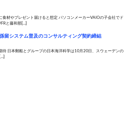
食材やプレゼント届けると想定 パソコンメーカーVAIOの子会社でド
Rと藤和那[…]
係留システム普及のコンサルティング契約締結
待 日本郵船とグループの日本海洋科学は10月20日、スウェーデンの
…]