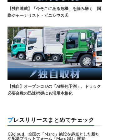
【独自連載】「今そこにある危機」を読み解く 国
際ジャーナリスト・ビニシウス氏
【独自】オープンロジの「AI梱包予測」、トラック
必要台数の迅速把握にも活用本格化
プレスリリースまとめてチェック
CBcloud、全国の「Marq」施設を起点とした新た
な配送プラットフォーム「MarqGO」開始