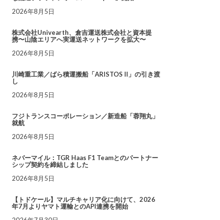
2026年8月5日
株式会社Univearth、倉吉運送株式会社と資本提
携〜山陰エリアへ実運送ネットワークを拡大〜
2026年8月5日
川崎重工業／ばら積運搬船「ARISTOS II」の引き渡
し
2026年8月5日
フジトランスコーポレーション／新造船「蓉翔丸」
就航
2026年8月5日
ネバーマイル：TGR Haas F1 Teamとのパートナー
シップ契約を締結しました
2026年8月5日
【トドケール】マルチキャリア化に向けて、2026
年7月よりヤマト運輸とのAPI連携を開始
2026年7月30日