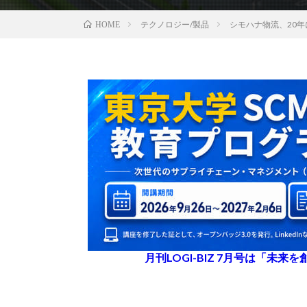
テクノロジー/製品
シモハナ物流、20
HOME
月刊LOGI-BIZ 7月号は「未