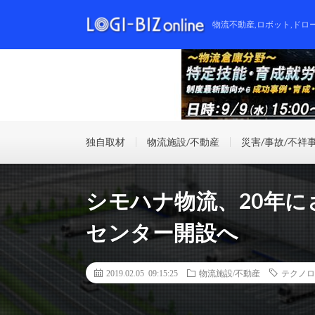
物流不動産,ロボット,ドロ
独自取材
物流施設/不動産
災害/事故/不祥
シモハナ物流、20年
センター開設へ
2019.02.05 09:15:25
物流施設/不動産
テクノロ