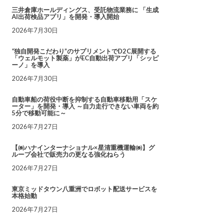
三井倉庫ホールディングス、受託物流業務に 「生成
AI出荷検品アプリ」を開発・導入開始
2026年7月30日
“独自開発こだわり”のサプリメントでD2C展開する
「ウェルモット製薬」がEC自動出荷アプリ「シッピ
ーノ」を導入
2026年7月30日
自動車船の荷役中断を抑制する自動車移動用「スケ
ーター」を開発・導入 ～自力走行できない車両を約
5分で移動可能に～
2026年7月27日
【㈱ハナインターナショナル×星清重機運輸㈱】グ
ループ会社で販売力の更なる強化ねらう
2026年7月27日
東京ミッドタウン八重洲でロボット配送サービスを
本格始動
2026年7月27日