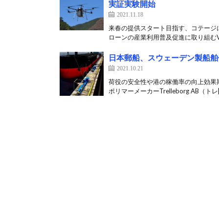
実証実験開始
2021.11.18
来春の提供スタート目指す、コテージに
ローンの産業利用普及促進に取り組むVF
日本郵船、スウェーデン製船舶
2021.10.21
荷役の安全性や港の稼働率の向上効果期
ポリマーメーカーTrelleborg AB（トレ[