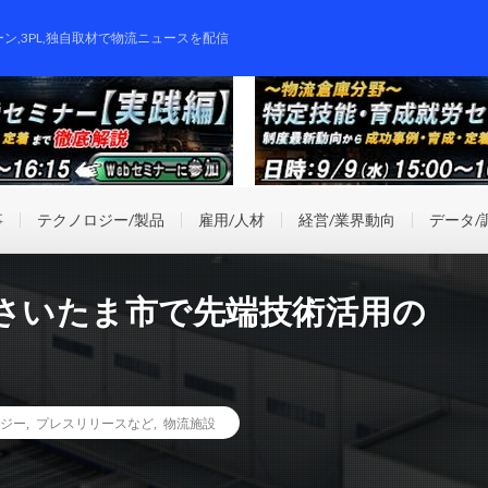
ーン,3PL,独自取材で物流ニュースを配信
事
テクノロジー/製品
雇用/人材
経営/業界動向
データ/
にさいたま市で先端技術活用の
ジー
,
プレスリリースなど
,
物流施設