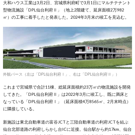
大和ハウス工業は3月2日、宮城県利府町で3月1日にマルチテナント
型物流施設「DPL仙台利府Ⅱ」（地上2階建て、延床面積2万982
㎡）の工事に着手したと発表した。2024年3月末の竣工を見込む。
外観パース（左は「DPL仙台利府Ⅰ」、右は「DPL仙台利府Ⅱ」）
これまで宮城県で合計11棟、総延床面積約23万㎡の物流施設を開発
してきた。「DPL仙台利府Ⅱ」は2022年3月に竣工し、既に満床と
なっている「DPL仙台利府Ⅰ」（延床面積4万8565㎡、2月末時点）
に隣接している。
新施設は東北自動車道の富谷JCTと三陸自動車道の利府JCTを結ぶ
仙台北部道路の利府しらかし台ICに近接。仙台駅から約17km、仙台