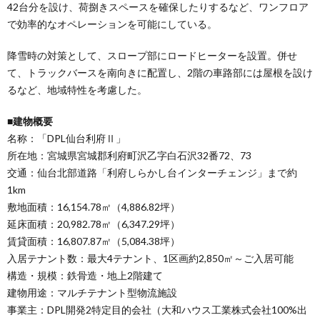
42台分を設け、荷捌きスペースを確保したりするなど、ワンフロア
で効率的なオペレーションを可能にしている。
降雪時の対策として、スロープ部にロードヒーターを設置。併せ
て、トラックバースを南向きに配置し、2階の車路部には屋根を設け
るなど、地域特性を考慮した。
■建物概要
名称：「DPL仙台利府Ⅱ」
所在地：宮城県宮城郡利府町沢乙字白石沢32番72、73
交通：仙台北部道路「利府しらかし台インターチェンジ」まで約
1km
敷地面積：16,154.78㎡（4,886.82坪）
延床面積：20,982.78㎡（6,347.29坪）
賃貸面積：16,807.87㎡（5,084.38坪）
入居テナント数：最大4テナント、1区画約2,850㎡～ご入居可能
構造・規模：鉄骨造・地上2階建て
建物用途：マルチテナント型物流施設
事業主：DPL開発2特定目的会社（大和ハウス工業株式会社100%出