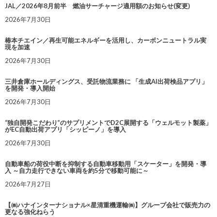
JAL／2026年8月前半 燃油サーチャージ適用額のお知らせ(変更)
2026年7月30日
椿本チエイン／再生可能エネルギーを活用し、カーボンニュートラル実
現を加速
2026年7月30日
三井倉庫ホールディングス、受託物流業務に 「生成AI出荷検品アプリ」
を開発・導入開始
2026年7月30日
“独自開発こだわり”のサプリメントでD2C展開する「ウェルモット製薬」
がEC自動出荷アプリ「シッピーノ」を導入
2026年7月30日
自動車船の荷役中断を抑制する自動車移動用「スケーター」を開発・導
入 ～自力走行できない車両を約5分で移動可能に～
2026年7月27日
【㈱ハナインターナショナル×星清重機運輸㈱】グループ会社で販売力の
更なる強化ねらう