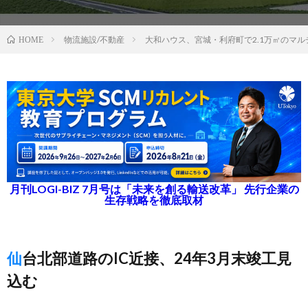
物流施設/不動産
大和ハウス、宮城・利府町で2.1万㎡のマ
HOME
月刊LOGI-BIZ 7月号は「未来を創る輸送改革」 先行企業の
生存戦略を徹底取材
仙台北部道路のIC近接、24年3月末竣工見
込む