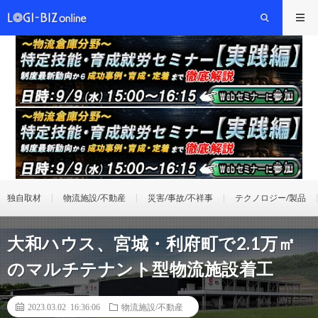
独自取材
物流施設/不動産
災害/事故/不祥事
テクノロジー/製品
大和ハウス、宮城・利府町で2.1万㎡
のマルチテナント型物流施設着工
2023.03.02 16:36:06
物流施設/不動産