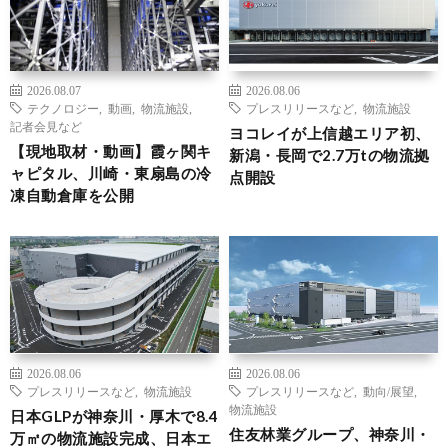
2026.08.07
2026.08.06
テクノロジー
,
動画
,
物流施設
,
プレスリリースなど
,
物流施設
記者会見など
ヨコレイが上信越エリア初、
【現地取材・動画】霞ヶ関キ
新潟・長岡で2.7万tの物流拠
ャピタル、川崎・東扇島の冷
点開設
凍自動倉庫を公開
2026.08.06
2026.08.06
プレスリリースなど
,
物流施設
プレスリリースなど
,
動向/展望
,
物流施設
日本GLPが神奈川・厚木で8.4
住友林業グループ、神奈川・
万㎡の物流施設完成、日本エ