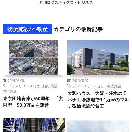
月刊ロジスティクス・ビジネス
物流施設/不動産
カテゴリの最新記事
2026.08.08
2026.08.07
プレスリリースなど
,
動向/展望
,
プレスリリースなど
,
物流施設
物流施設
大和ハウス、大阪・茨木の旧
東京団地倉庫が60周年、「共
パナ工場跡地で3.1万㎡のマル
同型」53.8万㎡を運営
チ型物流施設着工