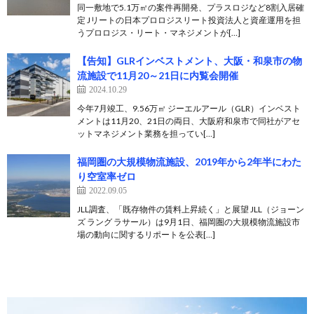
同一敷地で5.1万㎡の案件再開発、プラスロジなど8割入居確
定 Jリートの日本プロロジスリート投資法人と資産運用を担
うプロロジス・リート・マネジメントが[…]
【告知】GLRインベストメント、大阪・和泉市の物
流施設で11月20～21日に内覧会開催
2024.10.29
今年7月竣工、9.56万㎡ ジーエルアール（GLR）インベスト
メントは11月20、21日の両日、大阪府和泉市で同社がアセ
ットマネジメント業務を担ってい[…]
福岡圏の大規模物流施設、2019年から2年半にわた
り空室率ゼロ
2022.09.05
JLL調査、「既存物件の賃料上昇続く」と展望 JLL（ジョーン
ズ ラング ラサール）は9月1日、福岡圏の大規模物流施設市
場の動向に関するリポートを公表[…]