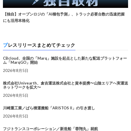
【独自】オープンロジの「AI梱包予測」、トラック必要台数の迅速把握
にも活用本格化
プレスリリースまとめてチェック
CBcloud、全国の「Marq」施設を起点とした新たな配送プラットフォー
ム「MarqGO」開始
2026年8月5日
株式会社Univearth、倉吉運送株式会社と資本提携〜山陰エリアへ実運送
ネットワークを拡大〜
2026年8月5日
川崎重工業／ばら積運搬船「ARISTOS II」の引き渡し
2026年8月5日
フジトランスコーポレーション／新造船「蓉翔丸」就航