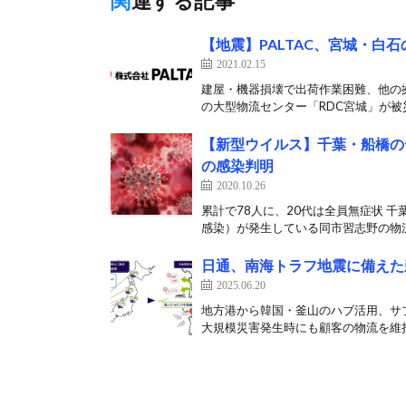
関連する記事
【地震】PALTAC、宮城・白
2021.02.15
建屋・機器損壊で出荷作業困難、他の拠
の大型物流センター「RDC宮城」が被災
【新型ウイルス】千葉・船橋の
の感染判明
2020.10.26
累計で78人に、20代は全員無症状 
感染）が発生している同市習志野の物流
日通、南海トラフ地震に備えた
2025.06.20
地方港から韓国・釜山のハブ活用、サプ
大規模災害発生時にも顧客の物流を維持