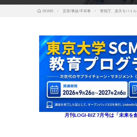
災害/事故/不祥事
警視庁、楽天モバイル
HOME
月刊LOGI-BIZ 7月号は「未