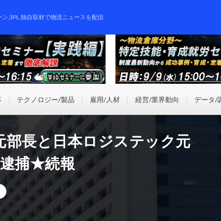
ーン,3PL,独自取材で物流ニュースを配信
事
テクノロジー/製品
雇用/人材
経営/業界動向
データ/
元部長と日本ロジステック元
で逮捕★続報