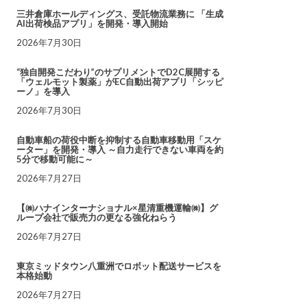
三井倉庫ホールディングス、受託物流業務に 「生成
AI出荷検品アプリ」を開発・導入開始
2026年7月30日
“独自開発こだわり”のサプリメントでD2C展開する
「ウェルモット製薬」がEC自動出荷アプリ「シッピ
ーノ」を導入
2026年7月30日
自動車船の荷役中断を抑制する自動車移動用「スケ
ーター」を開発・導入 ～自力走行できない車両を約
5分で移動可能に～
2026年7月27日
【㈱ハナインターナショナル×星清重機運輸㈱】グ
ループ会社で販売力の更なる強化ねらう
2026年7月27日
東京ミッドタウン八重洲でロボット配送サービスを
本格始動
2026年7月27日