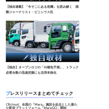
【独自連載】「今そこにある危機」を読み解く 国
際ジャーナリスト・ビニシウス氏
【独自】オープンロジの「AI梱包予測」、トラック
必要台数の迅速把握にも活用本格化
プレスリリースまとめてチェック
CBcloud、全国の「Marq」施設を起点とした新た
な配送プラットフォーム「MarqGO」開始