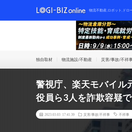
物流不動産,ロボット,ドロ
独自取材
物流施設/不動産
災害/事故/不祥
警視庁、楽天モバイル
役員ら3人を詐欺容疑
2023.03.03 17:41:39
災害/事故/不祥事
不祥事