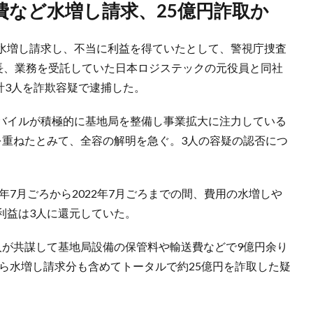
費など水増し請求、25億円詐取か
水増し請求し、不当に利益を得ていたとして、警視庁捜査
部長、業務を受託していた日本ロジステックの元役員と同社
の計3人を詐欺容疑で逮捕した。
バイルが積極的に基地局を整備し事業拡大に注力している
を重ねたとみて、全容の解明を急ぐ。3人の容疑の認否につ
年7月ごろから2022年7月ごろまでの間、費用の水増しや
利益は3人に還元していた。
人が共謀して基地局設備の保管料や輸送費などで9億円余り
から水増し請求分も含めてトータルで約25億円を詐取した疑