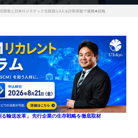
元部長と日本ロジステック元役員ら3人を詐欺容疑で逮捕★続報
来を創る輸送改革」 先行企業の生存戦略を徹底取材