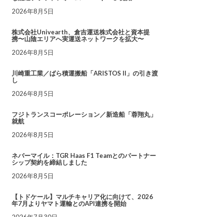
2026年8月5日
株式会社Univearth、倉吉運送株式会社と資本提
携〜山陰エリアへ実運送ネットワークを拡大〜
2026年8月5日
川崎重工業／ばら積運搬船「ARISTOS II」の引き渡
し
2026年8月5日
フジトランスコーポレーション／新造船「蓉翔丸」
就航
2026年8月5日
ネバーマイル：TGR Haas F1 Teamとのパートナー
シップ契約を締結しました
2026年8月5日
【トドケール】マルチキャリア化に向けて、2026
年7月よりヤマト運輸とのAPI連携を開始
2026年7月30日