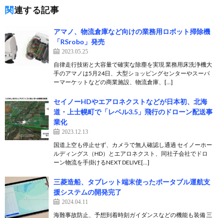
関連する記事
アマノ、物流倉庫など向けの業務用ロボット掃除機
「RSrobo」発売
2023.05.25
自律走行技術と大容量で確実な除塵を実現 業務用床洗浄機大
手のアマノは5月24日、大型ショッピングセンターやスーパ
ーマーケットなどの商業施設、物流倉庫、[…]
セイノーHDやエアロネクストなどが日本初、北海
道・上士幌町で「レベル3.5」飛行のドローン配送事
業化
2023.12.13
国道上空も停止せず、カメラで無人確認し通過 セイノーホー
ルディングス（HD）とエアロネクスト、同社子会社でドロ
ーン物流を手掛けるNEXT DELIVE[…]
三菱造船、タブレット端末使ったポータブル運航支
援システムの開発完了
2024.04.11
海難事故防止、予想到着時刻ガイダンスなどの機能も装備 三