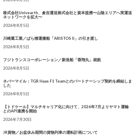
株式会社Univearth、倉吉運送株式会社と資本提携〜山陰エリアへ実運送
ネットワークを拡大〜
2026年8月5日
川崎重工業／ばら積運搬船「ARISTOS II」の引き渡し
2026年8月5日
フジトランスコーポレーション／新造船「蓉翔丸」就航
2026年8月5日
ネバーマイル：TGR Haas F1 Teamとのパートナーシップ契約を締結しま
した
2026年8月5日
【トドケール】マルチキャリア化に向けて、2026年7月よりヤマト運輸
とのAPI連携を開始
2026年7月30日
JR貨物／お盆休み期間の貨物列車の運転計画について