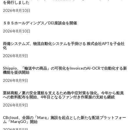
を発行しました
2026年8月10日
ＳＢＳホールディングス／DEI座談会を開催
2026年8月10日
両備システムズ、物流自動化システムを手掛ける 株式会社APTを子会社
化
2026年8月9日
Shippio、「輸送中の商品」の可視化をInvoiceのAI-OCRで自動化する新
機能を提供開始
2026年8月9日
栗林商船／夏の安全運航を支えるため熱中症対策を強化。今年から船員
への飲料配布を開始、4年目となるファン付き作業服の支給も継続
2026年8月9日
CBcloud、全国の「Marq」施設を起点とした新たな配送プラットフォー
ム「MarqGO」開始
2026年8月5日