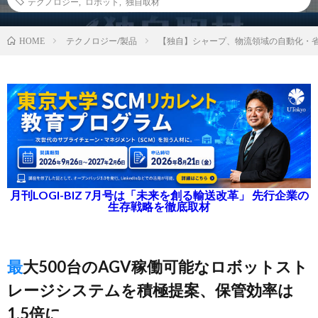
テクノロジー
,
ロボット
,
独自取材
テクノロジー/製品
【独自】シャープ、物流領域の自動化・
HOME
月刊LOGI-BIZ 7月号は「未来を創る輸送改革」 先行企業の
生存戦略を徹底取材
最大500台のAGV稼働可能なロボットスト
レージシステムを積極提案、保管効率は
1.5倍に