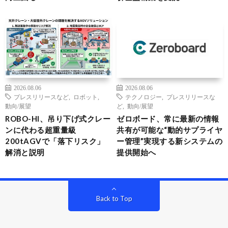
2026.08.06
2026.08.06
プレスリリースなど
,
ロボット
,
テクノロジー
,
プレスリリースな
動向/展望
ど
,
動向/展望
ROBO-HI、吊り下げ式クレー
ゼロボード、常に最新の情報
ンに代わる超重量級
共有が可能な“動的サプライヤ
200tAGVで「落下リスク」
ー管理”実現する新システムの
解消と説明
提供開始へ
Back to Top