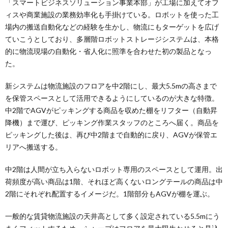
「スマートビジネスソリューション事業本部」が工場に加えてオフ
ィスや商業施設の業務効率化も手掛けている。ロボットを使った工
場内の搬送自動化などの経験を生かし、物流にもターゲットを広げ
ていこうとしており、多層階ロボットストレージシステムは、本格
的に物流現場の自動化・省人化に照準を合わせた初の製品となっ
た。
新システムは物流施設のフロアを中2階にし、最大5.5mの高さまで
を保管スペースとして活用できるようにしているのが大きな特徴。
中2階でAGVがピッキングする商品を収めた棚をリフター（自動昇
降機）まで運び、ピッキング作業スタッフのところへ届く。商品を
ピッキングした後は、再び中2階まで自動的に戻り、AGVが保管エ
リアへ搬送する。
中2階は人間が立ち入らないロボット専用のスペースとして運用。出
荷頻度が高い商品は1階、それほど高くないロングテールの商品は中
2階にそれぞれ配置するイメージだ。1階部分もAGVが棚を運ぶ。
一般的な賃貸物流施設の天井高として多く設定されている5.5mにう