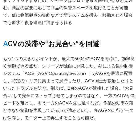
まくフィットするため、シャープはフロアを最大限生かせると見込
む。商品の需要に応じて商品の保管スペースを広げることが可能
で、仮に物流拠点の集約などで新システムを撤去・移動させる場合
でも原状回復を迅速に済ませられる。
AGVの渋滞や“お見合い”を回避
もう1つの大きなポイントが、最大で500台のAGVを同時に、効率良
く制御できる点だ。シャープが独自に開発した、AIによる集中制御
システム「AOS（AGV Operating System）」がAGVを最適に配置
し、特定のエリアに集まって渋滞したり、AGV同士が接触したりと
いったトラブルを防ぐ。例えば、2台のAGVが近接した場合、“お見
合い”して完全にストップさせてしまうのではなく、一方のAGVがス
ピードを落とし、もう一方のAGVを先に通すなど、作業の効率を落
とさない制御を実現している点が強みという。各AGVの走行データ
は保存し、モニター上で再生することも可能だ。