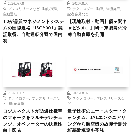
2026.08.08
2026.08.07
プレスリリースなど
,
動向/展望
,
テクノロジー
,
動画
,
物流施設
,
自動運転
記者会見など
T2が品質マネジメントシステ
【現地取材・動画】霞ヶ関キ
ムの国際規格「ISO9001」認
ャピタル、川崎・東扇島の冷
証取得、自動運転分野で国内
凍自動倉庫を公開
初
2026.08.07
2026.08.07
テクノロジー
,
プレスリリースな
テクノロジー
,
プレスリリースな
ど
,
動向/展望
ど
ロジスネクストが防爆仕様車
量子技術のエー・スター・ク
のフォークをフルモデルチェ
ォンタム、JALエンジニアリ
ンジ、オペレーターの快適性
ングから航空機の故障予測分
向上図る
析基盤構築を受託