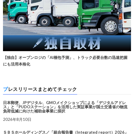
【独自】オープンロジの「AI梱包予測」、トラック必要台数の迅速把握
にも活用本格化
プレスリリースまとめてチェック
日本郵便、JPデジタル、GMOメイクショップによる「デジタルアドレ
ス」と「PUDOステーション」を活用した実証事業が国土交通省の物流
負荷低減に向けた補助金事業に採択
2026年8月10日
ＳＢＳホールディングス／「統合報告書（Integrated report）2026」