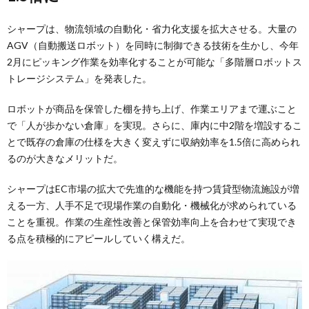
シャープは、物流領域の自動化・省力化支援を拡大させる。大量の
AGV（自動搬送ロボット）を同時に制御できる技術を生かし、今年
2月にピッキング作業を効率化することが可能な「多階層ロボットス
トレージシステム」を発表した。
ロボットが商品を保管した棚を持ち上げ、作業エリアまで運ぶこと
で「人が歩かない倉庫」を実現。さらに、庫内に中2階を増設するこ
とで既存の倉庫の仕様を大きく変えずに収納効率を1.5倍に高められ
るのが大きなメリットだ。
シャープはEC市場の拡大で先進的な機能を持つ賃貸型物流施設が増
える一方、人手不足で現場作業の自動化・機械化が求められている
ことを重視。作業の生産性改善と保管効率向上を合わせて実現でき
る点を積極的にアピールしていく構えだ。