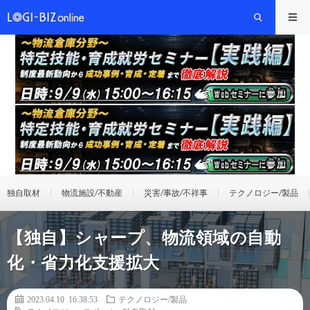
独自取材
物流施設/不動産
災害/事故/不祥事
テクノロジー/製品
【独自】シャープ、物流領域の自動
化・省力化支援拡大
2023.04.10 16:38:53
テクノロジー/製品