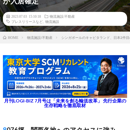
が入居確定
2023.07.03 15:10:18
物流施設/不動産
プレスリリースなど
,
物流施設
物流施設/不動産
シンガポールのキャピタランド、日本2件
HOME
月刊LOGI-BIZ 7月号は「未来を創る輸送改革」 先行企業の
生存戦略を徹底取材
8076坪、関西各地へのアクセスに強み