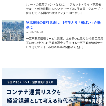
Jリートの産業ファンドなどに、「アセット・ライト事業モ
デル」へ転換目指す ロジスティードは2月15日、グループで
保有している国内の物流センター33カ所[…]
物流施設の賃料見通し、1年半ぶり「横ばい」が最
多に
2022.02.28
一五不動産情報サービス調査、上昇勢いに陰りと指摘 工業用
不動産に特化した不動産調査を手掛ける一五不動産情報サー
ビスは2月19日、不動産業界の関係者らを[…]