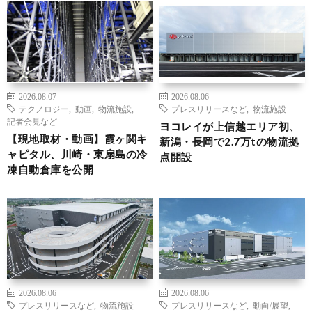
2026.08.07
2026.08.06
テクノロジー
,
動画
,
物流施設
,
プレスリリースなど
,
物流施設
記者会見など
ヨコレイが上信越エリア初、
【現地取材・動画】霞ヶ関キ
新潟・長岡で2.7万tの物流拠
ャピタル、川崎・東扇島の冷
点開設
凍自動倉庫を公開
2026.08.06
2026.08.06
プレスリリースなど
,
物流施設
プレスリリースなど
,
動向/展望
,