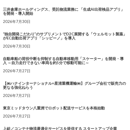
三井倉庫ホールディングス、受託物流業務に 「生成AI出荷検品アプリ」
を開発・導入開始
2026年7月30日
“独自開発こだわり”のサプリメントでD2C展開する「ウェルモット製薬」
がEC自動出荷アプリ「シッピーノ」を導入
2026年7月30日
自動車船の荷役中断を抑制する自動車移動用「スケーター」を開発・導
入 ～自力走行できない車両を約5分で移動可能に～
2026年7月27日
【㈱ハナインターナショナル×星清重機運輸㈱】グループ会社で販売力の
更なる強化ねらう
2026年7月27日
東京ミッドタウン八重洲でロボット配送サービスを本格始動
2026年7月27日
上組／コンテナ物流最適化サービスを提供する スタートアップ企業