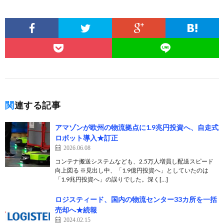
関連する記事
アマゾンが欧州の物流拠点に1.9兆円投資へ、自走式
ロボット導入★訂正
2026.06.08
コンテナ搬送システムなども、2.5万人増員し配送スピード
向上図る ※見出し中、「1.9億円投資へ」としていたのは
「1.9兆円投資へ」の誤りでした。深く[…]
ロジスティード、国内の物流センター33カ所を一括
売却へ★続報
2024.02.15