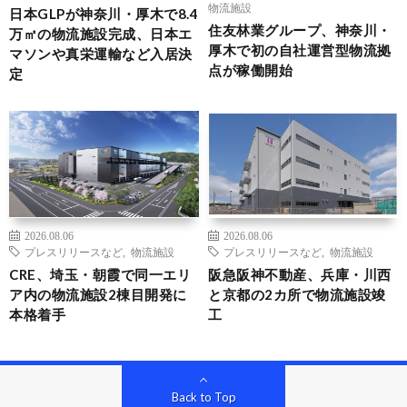
物流施設
日本GLPが神奈川・厚木で8.4
住友林業グループ、神奈川・
万㎡の物流施設完成、日本エ
厚木で初の自社運営型物流拠
マソンや真栄運輸など入居決
点が稼働開始
定
2026.08.06
2026.08.06
プレスリリースなど
,
物流施設
プレスリリースなど
,
物流施設
CRE、埼玉・朝霞で同一エリ
阪急阪神不動産、兵庫・川西
ア内の物流施設2棟目開発に
と京都の2カ所で物流施設竣
本格着手
工
Back to Top