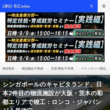
独自取材
物流施設/不動産
災害/事故/不祥事
テクノロジー/製品
シンガポールのキャピタランド、日
本2件目の物流施設が大阪・茨木の彩
都エリアで竣工：ロンコ・ジャパン