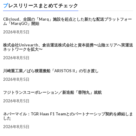
プレスリリースまとめてチェック
CBcloud、全国の「Marq」施設を起点とした新たな配送プラットフォー
ム「MarqGO」開始
2026年8月5日
株式会社Univearth、倉吉運送株式会社と資本提携〜山陰エリアへ実運送
ネットワークを拡大〜
2026年8月5日
川崎重工業／ばら積運搬船「ARISTOS II」の引き渡し
2026年8月5日
フジトランスコーポレーション／新造船「蓉翔丸」就航
2026年8月5日
ネバーマイル：TGR Haas F1 Teamとのパートナーシップ契約を締結しま
した
2026年8月5日