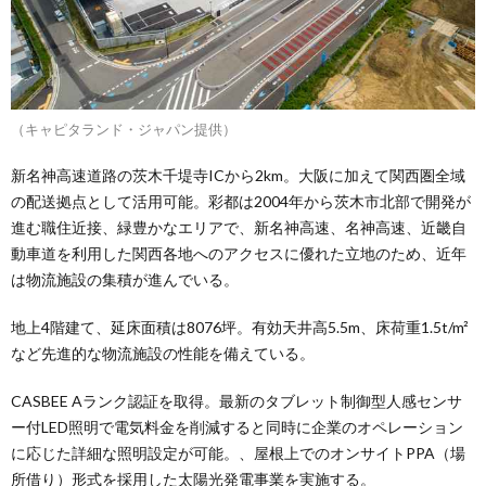
（キャピタランド・ジャパン提供）
新名神高速道路の茨木千堤寺ICから2km。大阪に加えて関西圏全域
の配送拠点として活用可能。彩都は2004年から茨木市北部で開発が
進む職住近接、緑豊かなエリアで、新名神高速、名神高速、近畿自
動車道を利用した関西各地へのアクセスに優れた立地のため、近年
は物流施設の集積が進んでいる。
地上4階建て、延床面積は8076坪。有効天井高5.5m、床荷重1.5t/m²
など先進的な物流施設の性能を備えている。
CASBEE Aランク認証を取得。最新のタブレット制御型人感センサ
ー付LED照明で電気料金を削減すると同時に企業のオペレーション
に応じた詳細な照明設定が可能。、屋根上でのオンサイトPPA（場
所借り）形式を採用した太陽光発電事業を実施する。