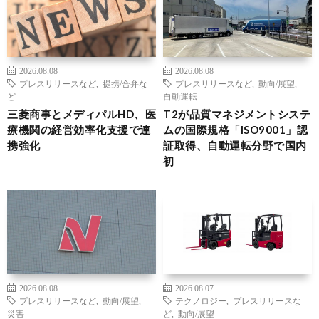
2026.08.08
2026.08.08
プレスリリースなど
,
提携/合弁な
プレスリリースなど
,
動向/展望
,
ど
自動運転
三菱商事とメディパルHD、医
T2が品質マネジメントシステ
療機関の経営効率化支援で連
ムの国際規格「ISO9001」認
携強化
証取得、自動運転分野で国内
初
2026.08.08
2026.08.07
プレスリリースなど
,
動向/展望
,
テクノロジー
,
プレスリリースな
災害
ど
,
動向/展望