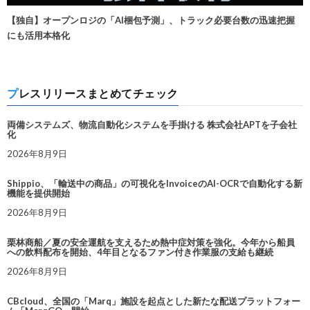
【独自】オープンロジの「AI梱包予測」、トラック必要台数の迅速把握
にも活用本格化
プレスリリースまとめてチェック
両備システムズ、物流自動化システムを手掛ける 株式会社APTを子会社
化
2026年8月9日
Shippio、「輸送中の商品」の可視化をInvoiceのAI-OCRで自動化する新
機能を提供開始
2026年8月9日
栗林商船／夏の安全運航を支えるため熱中症対策を強化。今年から船員
への飲料配布を開始、4年目となるファン付き作業服の支給も継続
2026年8月9日
CBcloud、全国の「Marq」施設を起点とした新たな配送プラットフォー