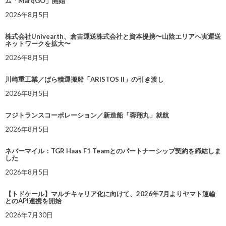
ム「MarqGO」開始
2026年8月5日
株式会社Univearth、倉吉運送株式会社と資本提携〜山陰エリアへ実運送
ネットワークを拡大〜
2026年8月5日
川崎重工業／ばら積運搬船「ARISTOS II」の引き渡し
2026年8月5日
フジトランスコーポレーション／新造船「蓉翔丸」就航
2026年8月5日
ネバーマイル：TGR Haas F1 Teamとのパートナーシップ契約を締結しま
した
2026年8月5日
【トドケール】マルチキャリア化に向けて、2026年7月よりヤマト運輸
とのAPI連携を開始
2026年7月30日