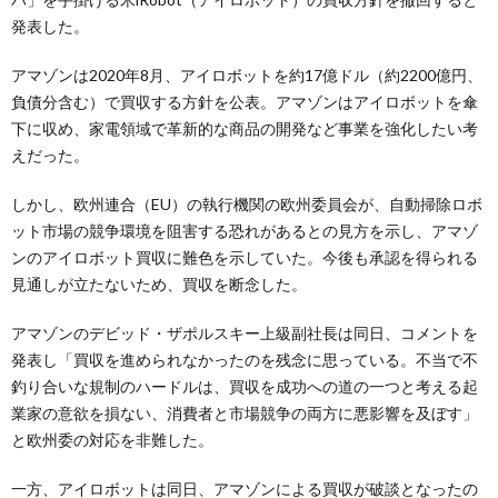
発表した。
アマゾンは2020年8月、アイロボットを約17億ドル（約2200億円、
負債分含む）で買収する方針を公表。アマゾンはアイロボットを傘
下に収め、家電領域で革新的な商品の開発など事業を強化したい考
えだった。
しかし、欧州連合（EU）の執行機関の欧州委員会が、自動掃除ロボ
ット市場の競争環境を阻害する恐れがあるとの見方を示し、アマゾ
ンのアイロボット買収に難色を示していた。今後も承認を得られる
見通しが立たないため、買収を断念した。
アマゾンのデビッド・ザポルスキー上級副社長は同日、コメントを
発表し「買収を進められなかったのを残念に思っている。不当で不
釣り合いな規制のハードルは、買収を成功への道の一つと考える起
業家の意欲を損ない、消費者と市場競争の両方に悪影響を及ぼす」
と欧州委の対応を非難した。
一方、アイロボットは同日、アマゾンによる買収が破談となったの