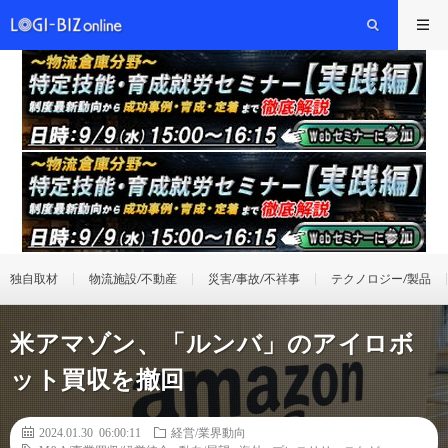
独自取材
物流施設/不動産
災害/事故/不祥事
テクノロジー/製品
米アマゾン、「ルンバ」のアイロボ
ット買収を撤回
2024.01.30 06:00:11
経営/業界動向