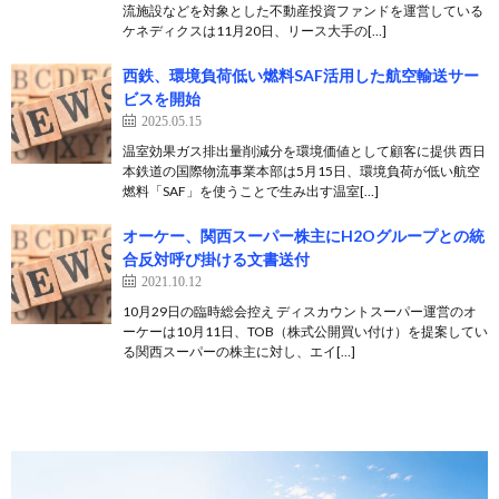
流施設などを対象とした不動産投資ファンドを運営している
ケネディクスは11月20日、リース大手の[…]
西鉄、環境負荷低い燃料SAF活用した航空輸送サー
ビスを開始
2025.05.15
温室効果ガス排出量削減分を環境価値として顧客に提供 西日
本鉄道の国際物流事業本部は5月15日、環境負荷が低い航空
燃料「SAF」を使うことで生み出す温室[…]
オーケー、関西スーパー株主にH2Oグループとの統
合反対呼び掛ける文書送付
2021.10.12
10月29日の臨時総会控え ディスカウントスーパー運営のオ
ーケーは10月11日、TOB（株式公開買い付け）を提案してい
る関西スーパーの株主に対し、エイ[…]