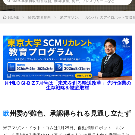
M&A/事業買収/経営統合
,
動向/展望
,
海外
,
プレスリリースなど
経営/業界動向
米アマゾン、「ルンバ」のアイロボット買収
HOME
月刊LOGI-BIZ 7月号は「未来を創る輸送改革」 先行企業の
生存戦略を徹底取材
欧州委が難色、承認得られる見通し立たず
米アマゾン・ドット・コムは1月29日、自動掃除ロボット「ルン
バ」を手掛ける米iRobot（アイロボット）の買収方針を撤回すると