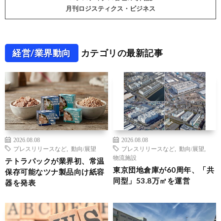
月刊ロジスティクス・ビジネス
経営/業界動向
カテゴリの最新記事
2026.08.08
2026.08.08
プレスリリースなど
,
動向/展望
プレスリリースなど
,
動向/展望
,
物流施設
テトラパックが業界初、常温
東京団地倉庫が60周年、「共
保存可能なツナ製品向け紙容
同型」53.8万㎡を運営
器を発表