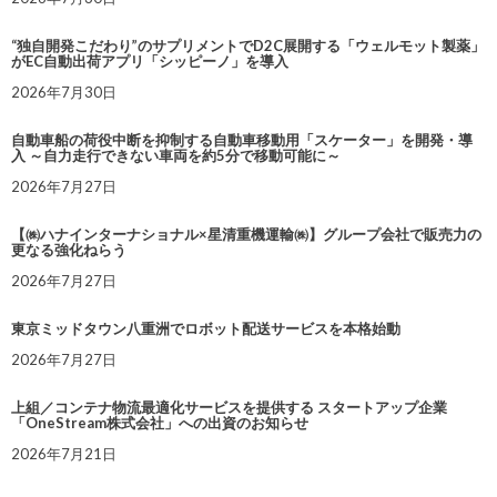
“独自開発こだわり”のサプリメントでD2C展開する「ウェルモット製薬」
がEC自動出荷アプリ「シッピーノ」を導入
2026年7月30日
自動車船の荷役中断を抑制する自動車移動用「スケーター」を開発・導
入 ～自力走行できない車両を約5分で移動可能に～
2026年7月27日
【㈱ハナインターナショナル×星清重機運輸㈱】グループ会社で販売力の
更なる強化ねらう
2026年7月27日
東京ミッドタウン八重洲でロボット配送サービスを本格始動
2026年7月27日
上組／コンテナ物流最適化サービスを提供する スタートアップ企業
「OneStream株式会社」への出資のお知らせ
2026年7月21日