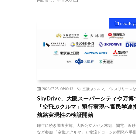
nocateg
2023.07.25 06:00:13
空飛ぶクルマ
,
プレスリリースな
SkyDrive、大阪スーパーシティや万博
「空飛ぶクルマ」飛行実現へ官民学連
航路実現性の検証開始
昨年に続き調査実施、大阪公立大や大林組、関電、近鉄
など参加 「空飛ぶクルマ」と物流ドローンの開発を手