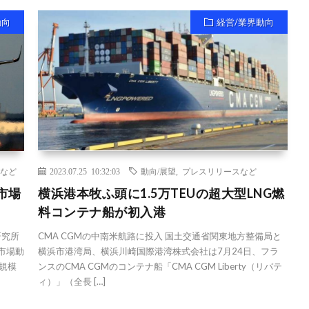
動向
経営/業界動向
など
2023.07.25 10:32:03
動向/展望
,
プレスリリースなど
市場
横浜港本牧ふ頭に1.5万TEUの超大型LNG燃
料コンテナ船が初入港
研究所
CMA CGMの中南米航路に投入 国土交通省関東地方整備局と
の市場動
横浜市港湾局、横浜川崎国際港湾株式会社は7月24日、フラ
場規模
ンスのCMA CGMのコンテナ船「CMA CGM Liberty（リバテ
ィ）」（全長 […]