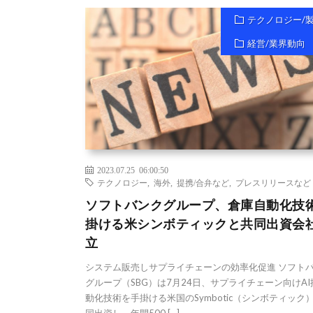
テクノロジー/
経営/業界動向
2023.07.25 06:00:50
テクノロジー
,
海外
,
提携/合弁など
,
プレスリリースなど
ソフトバンクグループ、倉庫自動化技
掛ける米シンボティックと共同出資会
立
システム販売しサプライチェーンの効率化促進 ソフト
グループ（SBG）は7月24日、サプライチェーン向けA
動化技術を手掛ける米国のSymbotic（シンボティック
同出資し、年間500 […]