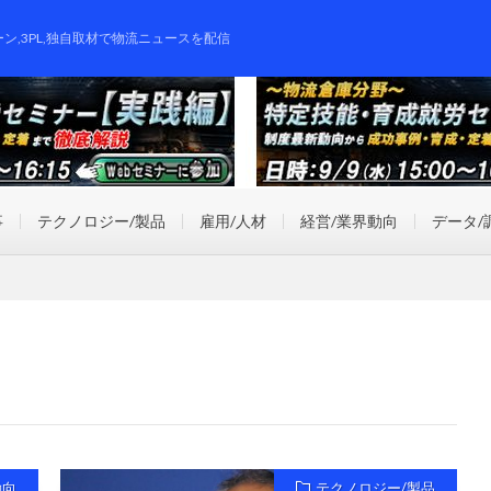
ーン,3PL,独自取材で物流ニュースを配信
事
テクノロジー/製品
雇用/人材
経営/業界動向
データ/
動向
テクノロジー/製品