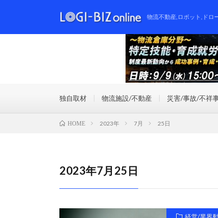
物流不動産,ロボット,ドロ
独自取材
物流施設/不動産
災害/事故/不祥
2023年
7月
25日
HOME
2023年7月25日
経営/業界