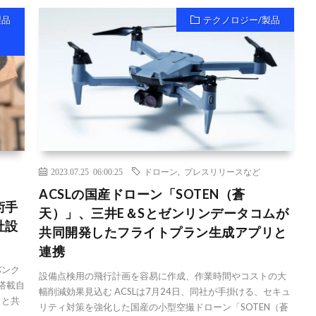
製品
テクノロジー/製品
2023.07.25 06:00:25
ドローン
,
プレスリリースなど
ACSLの国産ドローン「SOTEN（蒼
術手
天）」、三井E＆Sとゼンリンデータコムが
社設
共同開発したフライトプラン生成アプリと
連携
バンク
設備点検用の飛行計画を容易に作成、作業時間やコストの大
I搭載自
幅削減効果見込む ACSLは7月24日、同社が手掛ける、セキュ
）と共
リティ対策を強化した国産の小型空撮ドローン「SOTEN（蒼