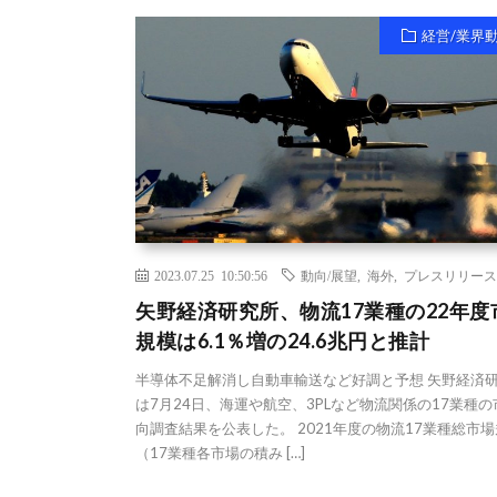
経営/業界
2023.07.25 10:50:56
動向/展望
,
海外
,
プレスリリース
矢野経済研究所、物流17業種の22年度
規模は6.1％増の24.6兆円と推計
半導体不足解消し自動車輸送など好調と予想 矢野経済
は7月24日、海運や航空、3PLなど物流関係の17業種
向調査結果を公表した。 2021年度の物流17業種総市
（17業種各市場の積み […]