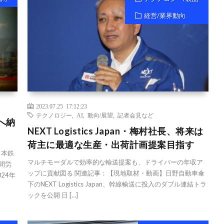
経営/業界動向
2023.07.25 17:12:23
テクノロジー
,
AI
,
動向/展望
,
記者会見など
へ納
NEXT Logistics Japan・梅村社長、将来は
荷主に最適な生産・出荷計画提案目指す
日本鉄
マルチモーダルで効率的な輸送提案も、ドライバーの年収ア
間労
ップに貢献図る 関連記事：【現地取材・動画】日野自動車傘
24年
下のNEXT Logistics Japan、幹線輸送に投入のダブル連結トラ
ックを公開 日 […]