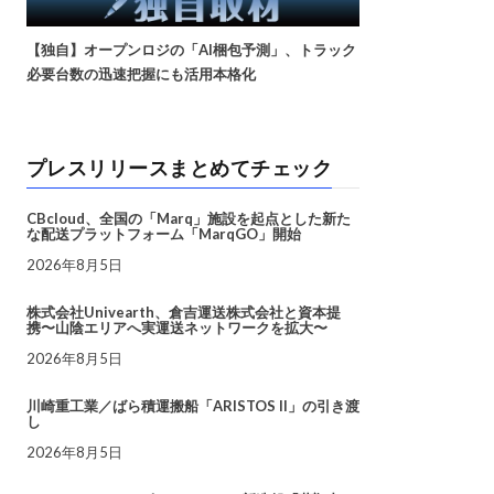
【独自】オープンロジの「AI梱包予測」、トラック
必要台数の迅速把握にも活用本格化
プレスリリースまとめてチェック
CBcloud、全国の「Marq」施設を起点とした新た
な配送プラットフォーム「MarqGO」開始
2026年8月5日
株式会社Univearth、倉吉運送株式会社と資本提
携〜山陰エリアへ実運送ネットワークを拡大〜
2026年8月5日
川崎重工業／ばら積運搬船「ARISTOS II」の引き渡
し
2026年8月5日