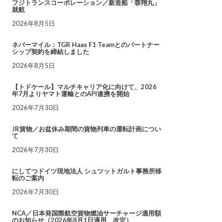
フジトランスコーポレーション／新造船「蓉翔丸」
就航
2026年8月5日
ネバーマイル：TGR Haas F1 Teamとのパートナー
シップ契約を締結しました
2026年8月5日
【トドケール】マルチキャリア化に向けて、2026
年7月よりヤマト運輸とのAPI連携を開始
2026年7月30日
JR貨物／お盆休み期間の貨物列車の運転計画につい
て
2026年7月30日
にしてつドイツ現地法人 シュツットガルト事務所移
転のご案内
2026年7月30日
NCA／日本発国際航空貨物燃油サーチャージ適用額
のお知らせ（2026年8月1日適用 改定）