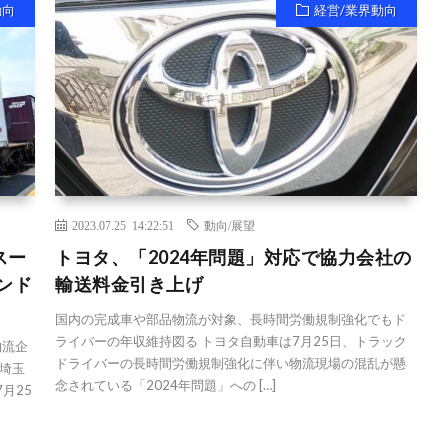
動向
経営/業界動向
2023.07.25 14:22:51
動向/展望
スー
トヨタ、「2024年問題」対応で協力会社の
ンド
輸送料金引き上げ
国内の完成車や部品物流が対象、長時間労働規制強化でもド
ライバーの年収維持図る トヨタ自動車は7月25日、トラック
物流企
ドライバーの長時間労働規制強化に伴い物流現場の混乱が懸
埼玉
念されている「2024年問題」への […]
月25