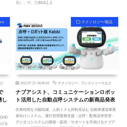
天）」で、三井E& […]
ory
テクノロジー/製品
ど
2023.07.25 06:00:02
テクノロジー
,
プレスリリースなど
で
ナブアシスト、コミュニケーションロボッ
携し
ト活用した自動点呼システムの新商品発表
作業時間を大幅削減、人的ミスも抑制見込む 自動車運送事業
者向けシステム、運行管理業務支援・点呼・配車請求管理・
GHD
デジタコシステムの開発・販売・サポートを手掛けるナブア
掛ける