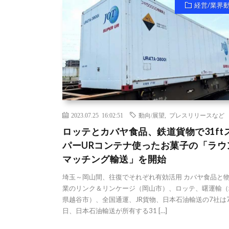
経営/業界
2023.07.25 16:02:51
動向/展望
,
プレスリリースなど
ロッテとカバヤ食品、鉄道貨物で31ft
パーURコンテナ使ったお菓子の「ラウ
マッチング輸送」を開始
埼玉～岡山間、往復でそれぞれ有効活用 カバヤ食品と
業のリンク＆リンケージ（岡山市）、ロッテ、曙運輸（
県越谷市）、全国通運、JR貨物、日本石油輸送の7社は7
日、日本石油輸送が所有する31 […]