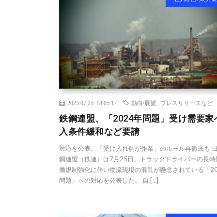
2023.07.25 18:05:17
動向/展望
,
プレスリリースなど
鉄鋼連盟、「2024年問題」受け需要家
入条件緩和など要請
対応を公表、「受け入れ側が作業」のルール再徹底も 
鋼連盟（鉄連）は7月25日、トラックドライバーの長時
働規制強化に伴い物流現場の混乱が懸念されている「20
問題」への対応を公表した。 自 […]