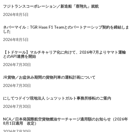
フジトランスコーポレーション／新造船「蓉翔丸」就航
2026年8月5日
ネバーマイル：TGR Haas F1 Teamとのパートナーシップ契約を締結しま
した
2026年8月5日
【トドケール】マルチキャリア化に向けて、2026年7月よりヤマト運輸
とのAPI連携を開始
2026年7月30日
JR貨物／お盆休み期間の貨物列車の運転計画について
2026年7月30日
にしてつドイツ現地法人 シュツットガルト事務所移転のご案内
2026年7月30日
NCA／日本発国際航空貨物燃油サーチャージ適用額のお知らせ（2026年
8月1日適用 改定）
2026年7月30日