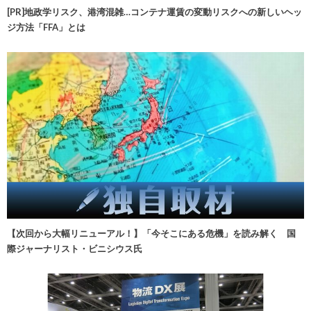
[PR]地政学リスク、港湾混雑…コンテナ運賃の変動リスクへの新しいヘッ
ジ方法「FFA」とは
【次回から大幅リニューアル！】「今そこにある危機」を読み解く 国
際ジャーナリスト・ビニシウス氏