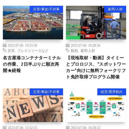
災害/事故/不祥事
雇用/人材
2023.07.06 19:55:56
2023.07.06 19:28:34
災害
,
プレスリリースなど
動画
,
雇用/人材
名古屋港コンテナターミナル
【現地取材・動画】タイミー
の作業、2日半ぶりに順次再
とプロロジス、“スポットワー
開★続報
カー”向けに無料フォークリフ
ト免許取得プログラム開催
災害/事故/不祥事
経営/業界動向
2023.07.06 15:32:55
2023.07.06 16:59:23