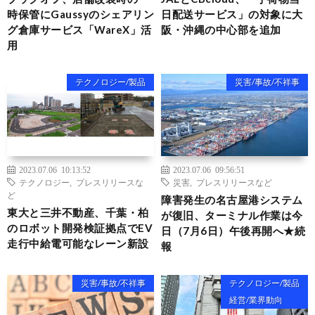
時保管にGaussyのシェアリン
日配送サービス」の対象に大
グ倉庫サービス「WareX」活
阪・沖縄の中心部を追加
用
テクノロジー/製品
災害/事故/不祥事
2023.07.06 10:13:52
2023.07.06 09:56:51
テクノロジー
,
プレスリリースな
災害
,
プレスリリースなど
ど
障害発生の名古屋港システム
東大と三井不動産、千葉・柏
が復旧、ターミナル作業は今
のロボット開発検証拠点でEV
日（7月6日）午後再開へ★続
走行中給電可能なレーン新設
報
災害/事故/不祥事
テクノロジー/製品
経営/業界動向