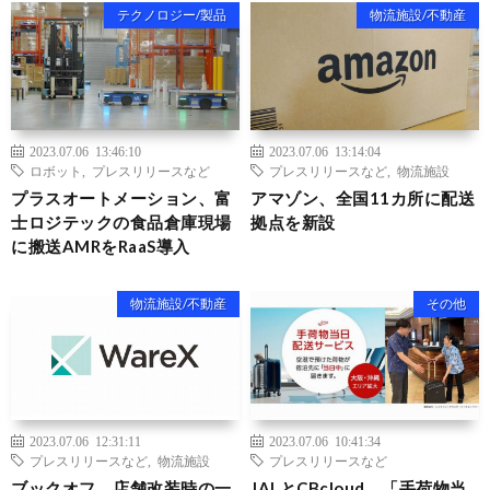
テクノロジー/製品
物流施設/不動産
2023.07.06 13:46:10
2023.07.06 13:14:04
ロボット
,
プレスリリースなど
プレスリリースなど
,
物流施設
プラスオートメーション、富
アマゾン、全国11カ所に配送
士ロジテックの食品倉庫現場
拠点を新設
に搬送AMRをRaaS導入
物流施設/不動産
その他
2023.07.06 12:31:11
2023.07.06 10:41:34
プレスリリースなど
,
物流施設
プレスリリースなど
ブックオフ、店舗改装時の一
JALとCBcloud、「手荷物当