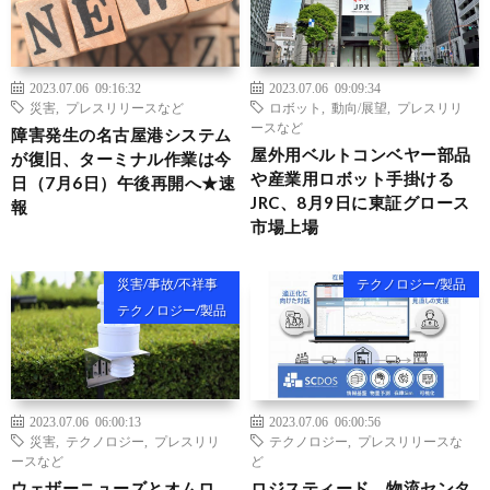
2023.07.06 09:16:32
2023.07.06 09:09:34
災害
,
プレスリリースなど
ロボット
,
動向/展望
,
プレスリリ
ースなど
障害発生の名古屋港システム
屋外用ベルトコンベヤー部品
が復旧、ターミナル作業は今
や産業用ロボット手掛ける
日（7月6日）午後再開へ★速
JRC、8月9日に東証グロース
報
市場上場
災害/事故/不祥事
テクノロジー/製品
テクノロジー/製品
2023.07.06 06:00:13
2023.07.06 06:00:56
災害
,
テクノロジー
,
プレスリリ
テクノロジー
,
プレスリリースな
ースなど
ど
ウェザーニューズとオムロ
ロジスティード、物流センタ