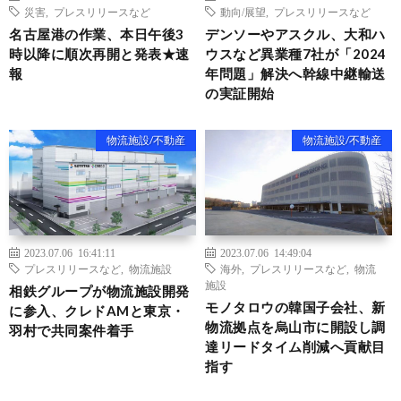
災害
,
プレスリリースなど
動向/展望
,
プレスリリースなど
名古屋港の作業、本日午後3
デンソーやアスクル、大和ハ
時以降に順次再開と発表★速
ウスなど異業種7社が「2024
報
年問題」解決へ幹線中継輸送
の実証開始
物流施設/不動産
物流施設/不動産
2023.07.06 16:41:11
2023.07.06 14:49:04
プレスリリースなど
,
物流施設
海外
,
プレスリリースなど
,
物流
施設
相鉄グループが物流施設開発
モノタロウの韓国子会社、新
に参入、クレドAMと東京・
物流拠点を烏山市に開設し調
羽村で共同案件着手
達リードタイム削減へ貢献目
指す