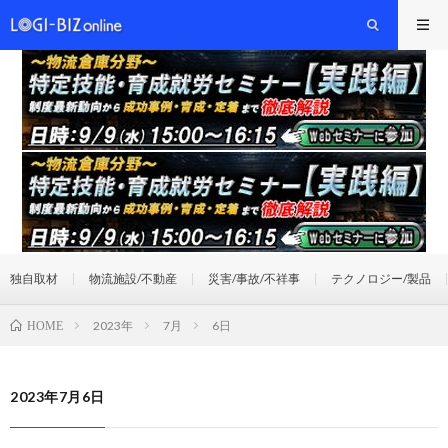
独自取材
物流施設/不動産
災害/事故/不祥事
テクノロジー/製品
2023年
7月
6日
HOME
2023年7月6日