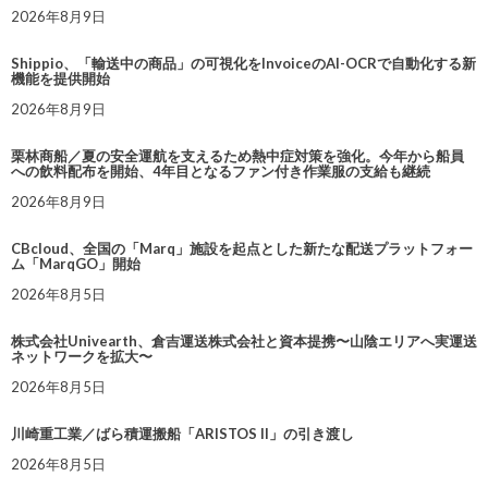
2026年8月9日
Shippio、「輸送中の商品」の可視化をInvoiceのAI-OCRで自動化する新
機能を提供開始
2026年8月9日
栗林商船／夏の安全運航を支えるため熱中症対策を強化。今年から船員
への飲料配布を開始、4年目となるファン付き作業服の支給も継続
2026年8月9日
CBcloud、全国の「Marq」施設を起点とした新たな配送プラットフォー
ム「MarqGO」開始
2026年8月5日
株式会社Univearth、倉吉運送株式会社と資本提携〜山陰エリアへ実運送
ネットワークを拡大〜
2026年8月5日
川崎重工業／ばら積運搬船「ARISTOS II」の引き渡し
2026年8月5日