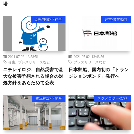
場
災害/事故/不祥事
経営/業界動向
2021.07.02 13:58:51
2021.07.02 13:48:56
災害
,
プレスリリースなど
プレスリリースなど
ニチレイロジ、自然災害で甚
日本郵船、国内初の「トラン
大な被害予想される場合の対
ジションボンド」発行へ
処方針をあらためて公表
物流施設/不動産
テクノロジー/製品