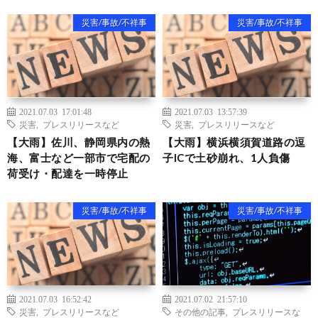
災害/事故/不祥事
災害/事故/不祥事
2021.07.03 17:01:48
2021.07.03 13:57:39
災害
,
プレスリリースなど
災害
,
プレスリリースなど
【大雨】佐川、静岡県内の熱
【大雨】横浜横須賀道路の逗
海、富士など一部市で宅配の
子ICで土砂崩れ、1人負傷
荷受け・配達を一時停止
災害/事故/不祥事
災害/事故/不祥事
2021.07.03 16:52:42
2021.07.02 21:57:10
災害
,
プレスリリースなど
その他の記事
,
プレスリリースな