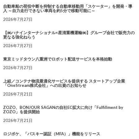
自動車船の荷役中断を抑制する自動車移動用「スケーター」を開発・導
入 ～自力走行できない車両を約5分で移動可能に～
2026年7月27日
【㈱ハナインターナショナル×星清重機運輸㈱】グループ会社で販売力の
更なる強化ねらう
2026年7月27日
東京ミッドタウン八重洲でロボット配送サービスを本格始動
2026年7月27日
上組／コンテナ物流最適化サービスを提供する スタートアップ企業
「OneStream株式会社」への出資のお知らせ
2026年7月21日
ZOZO、BONJOUR SAGANの自社EC拡大に向け「Fulfillment by
ZOZO」を提供開始
2026年7月21日
ロジポケ、「パスキー認証（MFA）」機能をリリース