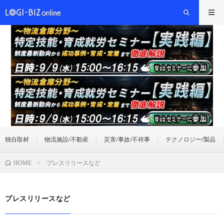
独自取材
物流施設/不動産
災害/事故/不祥事
テクノロジー/製品
プレスリリースなど
HOME
プレスリリースなど