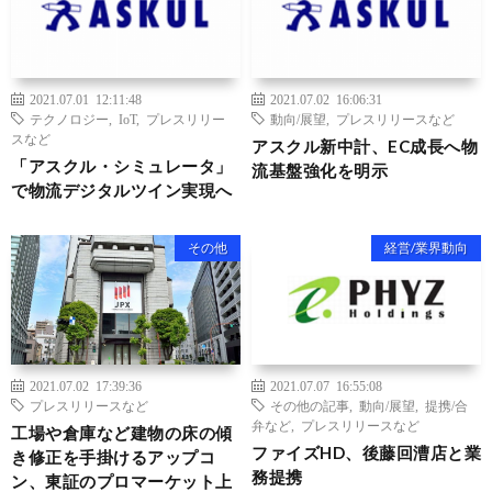
2021.07.01 12:11:48
2021.07.02 16:06:31
テクノロジー
,
IoT
,
プレスリリー
動向/展望
,
プレスリリースなど
スなど
アスクル新中計、EC成長へ物
「アスクル・シミュレータ」
流基盤強化を明示
で物流デジタルツイン実現へ
その他
経営/業界動向
2021.07.02 17:39:36
2021.07.07 16:55:08
プレスリリースなど
その他の記事
,
動向/展望
,
提携/合
弁など
,
プレスリリースなど
工場や倉庫など建物の床の傾
ファイズHD、後藤回漕店と業
き修正を手掛けるアップコ
務提携
ン、東証のプロマーケット上