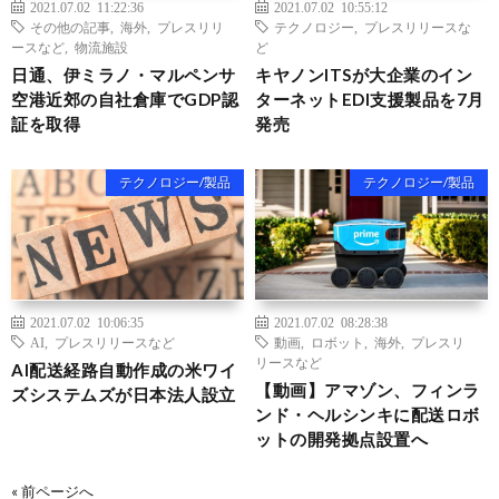
2021.07.02 11:22:36
2021.07.02 10:55:12
その他の記事
,
海外
,
プレスリリ
テクノロジー
,
プレスリリースな
ースなど
,
物流施設
ど
日通、伊ミラノ・マルペンサ
キヤノンITSが大企業のイン
空港近郊の自社倉庫でGDP認
ターネットEDI支援製品を7月
証を取得
発売
テクノロジー/製品
テクノロジー/製品
2021.07.02 10:06:35
2021.07.02 08:28:38
AI
,
プレスリリースなど
動画
,
ロボット
,
海外
,
プレスリ
リースなど
AI配送経路自動作成の米ワイ
【動画】アマゾン、フィンラ
ズシステムズが日本法人設立
ンド・ヘルシンキに配送ロボ
ットの開発拠点設置へ
« 前ページへ