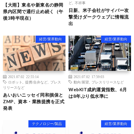
ど
,
不祥事
【大雨】東名や新東名の静岡
日新、米子会社がサイバー攻
県内区間で通行止め続く（午
撃受けダークウェブに情報流
後3時半現在）
出
経営/業界動向
経営/業界動向
2021.07.02 22:55:14
2021.07.02 17:59:03
ロボット
,
提携/合弁など
,
プレス
動向/展望
,
プレスリリースなど
リリースなど
WebKIT成約運賃指数、6月
あいおいニッセイ同和損保と
は8年ぶり低水準に
ZMP、資本・業務提携を正式
発表
テクノロジー/製品
経営/業界動向