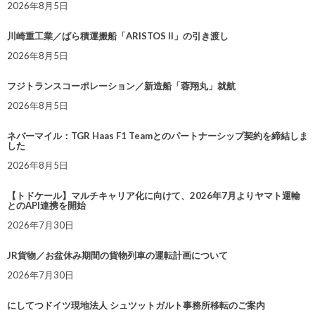
2026年8月5日
川崎重工業／ばら積運搬船「ARISTOS II」の引き渡し
2026年8月5日
フジトランスコーポレーション／新造船「蓉翔丸」就航
2026年8月5日
ネバーマイル：TGR Haas F1 Teamとのパートナーシップ契約を締結しま
した
2026年8月5日
【トドケール】マルチキャリア化に向けて、2026年7月よりヤマト運輸
とのAPI連携を開始
2026年7月30日
JR貨物／お盆休み期間の貨物列車の運転計画について
2026年7月30日
にしてつドイツ現地法人 シュツットガルト事務所移転のご案内