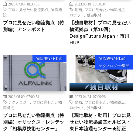
2023.07.05 18:33:55
2023.06.19 13:30:34
プロに見せたい物流拠点
,
物流施
動画
,
プロに見せたい物流拠点
,
設
ロボット
,
独自取材
プロに見せたい物流拠点（特
【独自取材】プロに見せたい
別編）アンテポスト
物流拠点（第10回）
DesignFuture Japan・市川
HUB
物流施設/不動産
物流施設/不動産
テクノロジー/製品
2023.06.09 07:00:54
2023.04.24 07:00:26
テクノロジー
,
プロに見せたい物
動画
,
プロに見せたい物流拠点
,
流拠点
ロボット
,
独自取材
プロに見せたい物流拠点（特
【現地取材・動画】プロに見
別編）オリックス・レンテッ
せたい物流拠点⑨オルビス・
ク「相模原技術センター」
東日本流通センター★訂正