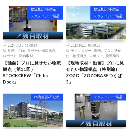
物流施設/不動産
物流施設/不動産
テクノロジー/製品
テクノロジー/製品
2024.07.18 11:00:14
2023.10.26 06:00:28
動画
,
プロに見せたい物流拠点
,
テクノロジー
,
動画
,
プロに見せ
ロボット
,
独自取材
たい物流拠点
,
ロボット
,
物流施設
【独自】プロに見せたい物流
【現地取材・動画】プロに見
拠点（第11回）
せたい物流拠点（特別編）
STOCKCREW「Chiba
ZOZO「ZOZOBASEつくば
Dock」
3」
物流施設/不動産
テクノロジー/製品