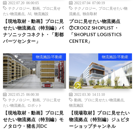
2022.07.20 06:00:05
2022.07.04 07:00:19
テクノロジー
,
動画
,
プロに見せ
テクノロジー
,
プロに見せたい物
たい物流拠点
,
AI
,
物流施設
流拠点
,
独自取材
【現地取材・動画】プロに見
プロに見せたい物流拠点
せたい物流拠点（特別編）パ
⑦CROOZ SHOPLIST・
ナソニックコネクト・「彩都
「SHOPLIST LOGISTICS
パーツセンター」
CENTER」
物流施設/不動産
物流施設/不動産
2022.05.25 06:00:30
2022.03.30 14:11:10
テクノロジー
,
動画
,
プロに見せ
動画
,
プロに見せたい物流拠点
,
たい物流拠点
,
ロボット
物流施設
【現地取材・動画】プロに見
【現場取材】プロに見せたい
せたい物流拠点（特別編）モ
物流拠点（特別編）ジュピタ
ノタロウ・猪名川DC
ーショップチャンネル