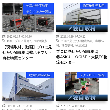
物流施設/不動産
物流施設/不動産
テクノロジー/製品
2022.02.15 06:00:36
2021.10.19 07:00:22
動画
,
プロに見せたい物流拠点
プロに見せたい物流拠点
,
雇用/人
材
,
独自取材
,
物流施設
【現場取材、動画】プロに見
プロに見せたい物流拠点
せたい物流拠点⑥ハヤブサ・
⑤ASKUL LOGIST・大阪EC物
自社物流センター
流センター
物流施設/不動産
テクノロジー/製品
2021.08.23 15:33:30
2020.12.04 07:00:45