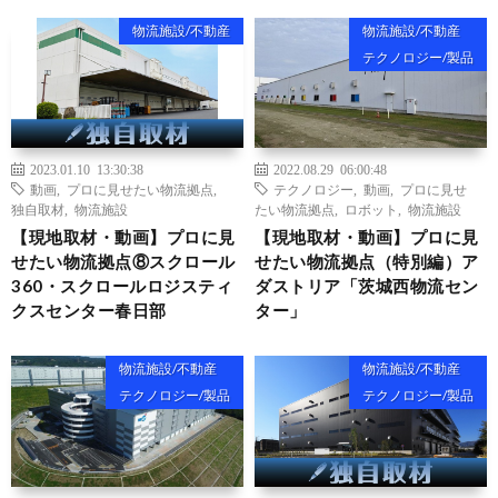
物流施設/不動産
物流施設/不動産
テクノロジー/製品
2023.01.10 13:30:38
2022.08.29 06:00:48
動画
,
プロに見せたい物流拠点
,
テクノロジー
,
動画
,
プロに見せ
独自取材
,
物流施設
たい物流拠点
,
ロボット
,
物流施設
【現地取材・動画】プロに見
【現地取材・動画】プロに見
せたい物流拠点⑧スクロール
せたい物流拠点（特別編）ア
360・スクロールロジスティ
ダストリア「茨城西物流セン
クスセンター春日部
ター」
物流施設/不動産
物流施設/不動産
テクノロジー/製品
テクノロジー/製品