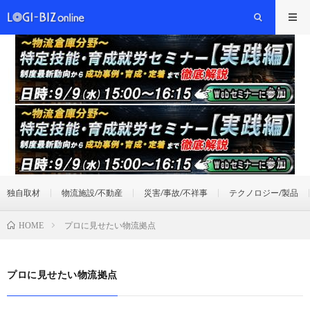
独自取材
物流施設/不動産
災害/事故/不祥事
テクノロジー/製品
プロに見せたい物流拠点
HOME
プロに見せたい物流拠点