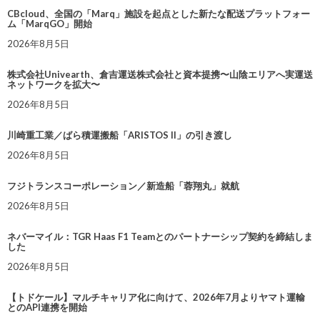
CBcloud、全国の「Marq」施設を起点とした新たな配送プラットフォー
ム「MarqGO」開始
2026年8月5日
株式会社Univearth、倉吉運送株式会社と資本提携〜山陰エリアへ実運送
ネットワークを拡大〜
2026年8月5日
川崎重工業／ばら積運搬船「ARISTOS II」の引き渡し
2026年8月5日
フジトランスコーポレーション／新造船「蓉翔丸」就航
2026年8月5日
ネバーマイル：TGR Haas F1 Teamとのパートナーシップ契約を締結しま
した
2026年8月5日
【トドケール】マルチキャリア化に向けて、2026年7月よりヤマト運輸
とのAPI連携を開始