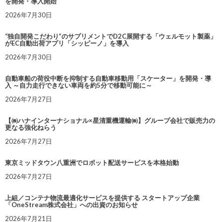
を開発・導入開始
2026年7月30日
“独自開発こだわり”のサプリメントでD2C展開する「ウェルモット製薬」
がEC自動出荷アプリ「シッピーノ」を導入
2026年7月30日
自動車船の荷役中断を抑制する自動車移動用「スケーター」を開発・導
入 ～自力走行できない車両を約5分で移動可能に～
2026年7月27日
【㈱ハナインターナショナル×星清重機運輸㈱】グループ会社で販売力の
更なる強化ねらう
2026年7月27日
東京ミッドタウン八重洲でロボット配送サービスを本格始動
2026年7月27日
上組／コンテナ物流最適化サービスを提供する スタートアップ企業
「OneStream株式会社」への出資のお知らせ
2026年7月21日