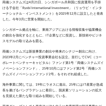
両備システムズは4月21日、シンガポール共和国に投資運用を手掛
ける子会社「Ryobi International Investment」（リョウビ・インタ
ーナショナル・インベストメント）を2025年12月に設立したと発表
した。今年3月に営業を開始した。
シンガポール拠点を軸に、東南アジアにおける情報収集や協業機会
の創出を強化するとともに、IT企業などに投資し、新技術やビジネ
スモデルの取り込みを図る。
両備システムズは新規事業の創出や将来のシナジー創出に向け、
2023年2月にベンチャー投資事業会社を設立。並行してCVC（コー
ポレートベンチャーキャピタル）ファンド第1号「両備システムズイ
ノベーションファンド」、25年10月にはファンド第2号「両備シス
テムズイノベーションファンド2号」をそれぞれ組成した。
海外事業に関しては、19年にラオスに進出。25年にはIT産業が急成
長を遂げるバングラデシュに着目し、脱炭素ソリューションの拡大
を見据えた新たな取り組みを開始している。