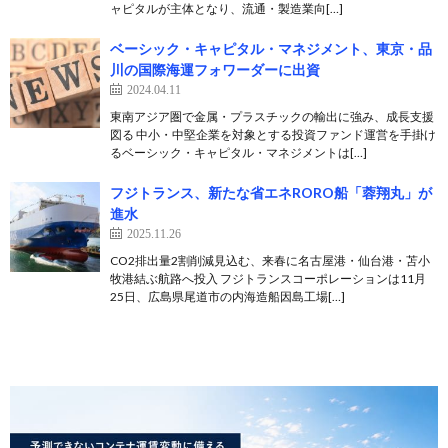
ャピタルが主体となり、流通・製造業向[…]
ベーシック・キャピタル・マネジメント、東京・品
川の国際海運フォワーダーに出資
2024.04.11
東南アジア圏で金属・プラスチックの輸出に強み、成長支援
図る 中小・中堅企業を対象とする投資ファンド運営を手掛け
るベーシック・キャピタル・マネジメントは[…]
フジトランス、新たな省エネRORO船「蓉翔丸」が
進水
2025.11.26
CO2排出量2割削減見込む、来春に名古屋港・仙台港・苫小
牧港結ぶ航路へ投入 フジトランスコーポレーションは11月
25日、広島県尾道市の内海造船因島工場[…]