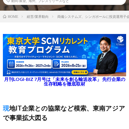
動向/展望
,
海外
,
プレスリリースなど
経営/業界動向
両備システムズ、シンガポールに投資運用
HOME
月刊LOGI-BIZ 7月号は「未来を創る輸送改革」 先行企業の
生存戦略を徹底取材
現地IT企業との協業など模索、東南アジア
で事業拡大図る