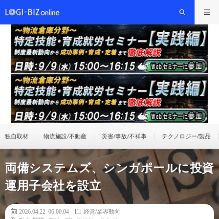
独自取材
物流施設/不動産
災害/事故/不祥事
テクノロジー/製品
両備システムズ、シンガポールに投資
運用子会社を設立
2026.04.22 06:00:04
経営/業界動向