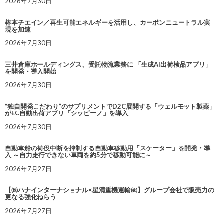
2026年7月30日
椿本チエイン／再生可能エネルギーを活用し、カーボンニュートラル実
現を加速
2026年7月30日
三井倉庫ホールディングス、受託物流業務に 「生成AI出荷検品アプリ」
を開発・導入開始
2026年7月30日
“独自開発こだわり”のサプリメントでD2C展開する「ウェルモット製薬」
がEC自動出荷アプリ「シッピーノ」を導入
2026年7月30日
自動車船の荷役中断を抑制する自動車移動用「スケーター」を開発・導
入 ～自力走行できない車両を約5分で移動可能に～
2026年7月27日
【㈱ハナインターナショナル×星清重機運輸㈱】グループ会社で販売力の
更なる強化ねらう
2026年7月27日