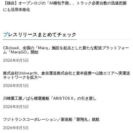
【独自】オープンロジの「AI梱包予測」、トラック必要台数の迅速把握
にも活用本格化
プレスリリースまとめてチェック
CBcloud、全国の「Marq」施設を起点とした新たな配送プラットフォー
ム「MarqGO」開始
2026年8月5日
株式会社Univearth、倉吉運送株式会社と資本提携〜山陰エリアへ実運送
ネットワークを拡大〜
2026年8月5日
川崎重工業／ばら積運搬船「ARISTOS II」の引き渡し
2026年8月5日
フジトランスコーポレーション／新造船「蓉翔丸」就航
2026年8月5日