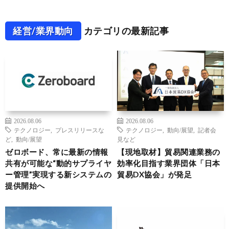
経営/業界動向
カテゴリの最新記事
2026.08.06
2026.08.06
テクノロジー
,
プレスリリースな
テクノロジー
,
動向/展望
,
記者会
ど
,
動向/展望
見など
ゼロボード、常に最新の情報
【現地取材】貿易関連業務の
共有が可能な“動的サプライヤ
効率化目指す業界団体「日本
ー管理”実現する新システムの
貿易DX協会」が発足
提供開始へ