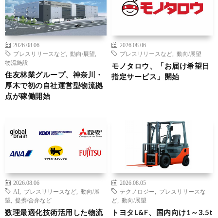
2026.08.06
2026.08.06
プレスリリースなど
,
動向/展望
,
プレスリリースなど
,
動向/展望
物流施設
モノタロウ、「お届け希望日
住友林業グループ、神奈川・
指定サービス」開始
厚木で初の自社運営型物流拠
点が稼働開始
2026.08.06
2026.08.05
AI
,
プレスリリースなど
,
動向/展
テクノロジー
,
プレスリリースな
望
,
提携/合弁など
ど
,
動向/展望
数理最適化技術活用した物流
トヨタL&F、国内向け1～3.5t