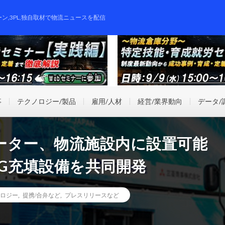
ーン,3PL,独自取材で物流ニュースを配信
事
テクノロジー/製品
雇用/人材
経営/業界動向
データ/
ーター、物流施設内に設置可能
G充填設備を共同開発
ロジー
,
提携/合弁など
,
プレスリリースなど