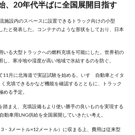
開始、20年代半ばに全国展開目指す
物流施設内のスペースに設置できるトラック向けの小型
発したと発表した。コンテナのような形状をしており、日本
を用いる大型トラックへの燃料充填を可能にした。世界初の
用し、寒冷地や湿度が高い地域で氷結するのを防ぐ。
て11月に北海道で実証試験を始める。いすゞ自動車とイタ
うまく充填できるかなど機能を確認するとともに、トラック
極める予定。
を踏まえ、充填設備もより使い勝手の良いものを実現する
と自動車用LNG供給を全国展開していきたい考え。
3・3メートル×12メートル）に収まる上、費用は従来型