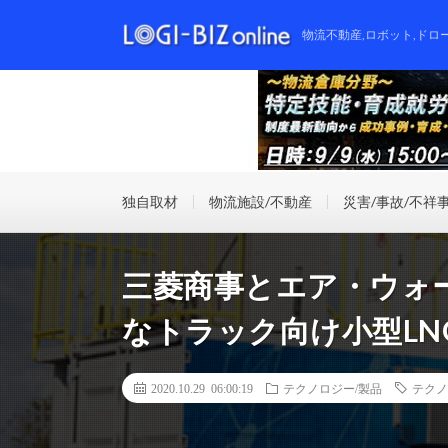
物流不動産,ロボット,ドロ
独自取材
物流施設/不動産
災害/事故/不祥
三菱商事とエア・ウォ
なトラック向け小型LN
2020.10.29 06:00:19
テクノロジー/製品
テクノ