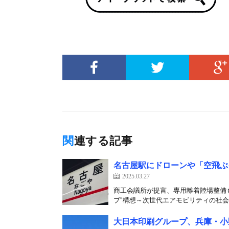
関連する記事
名古屋駅にドローンや「空飛ぶ
2025.03.27
商工会議所が提言、専用離着陸場整備も
ブ”構想～次世代エアモビリティの社会実
大日本印刷グループ、兵庫・小