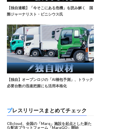
【独自連載】「今そこにある危機」を読み解く 国
際ジャーナリスト・ビニシウス氏
【独自】オープンロジの「AI梱包予測」、トラック
必要台数の迅速把握にも活用本格化
プレスリリースまとめてチェック
CBcloud、全国の「Marq」施設を起点とした新た
な配送プラットフォーム「MarqGO」開始