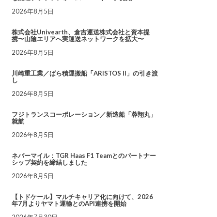
2026年8月5日
株式会社Univearth、倉吉運送株式会社と資本提
携〜山陰エリアへ実運送ネットワークを拡大〜
2026年8月5日
川崎重工業／ばら積運搬船「ARISTOS II」の引き渡
し
2026年8月5日
フジトランスコーポレーション／新造船「蓉翔丸」
就航
2026年8月5日
ネバーマイル：TGR Haas F1 Teamとのパートナー
シップ契約を締結しました
2026年8月5日
【トドケール】マルチキャリア化に向けて、2026
年7月よりヤマト運輸とのAPI連携を開始
2026年7月30日