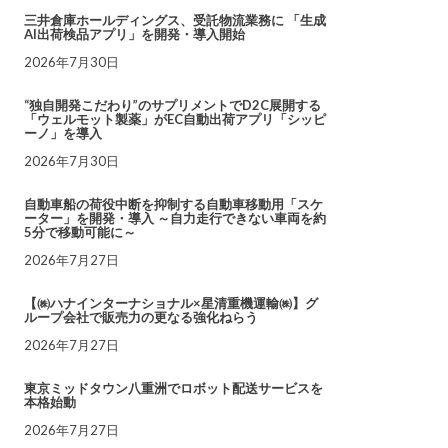
三井倉庫ホールディングス、受託物流業務に 「生成
AI出荷検品アプリ」を開発・導入開始
2026年7月30日
“独自開発こだわり”のサプリメントでD2C展開する
「ウェルモット製薬」がEC自動出荷アプリ「シッピ
ーノ」を導入
2026年7月30日
自動車船の荷役中断を抑制する自動車移動用「スケ
ーター」を開発・導入 ～自力走行できない車両を約
5分で移動可能に～
2026年7月27日
【㈱ハナインターナショナル×星清重機運輸㈱】グ
ループ会社で販売力の更なる強化ねらう
2026年7月27日
東京ミッドタウン八重洲でロボット配送サービスを
本格始動
2026年7月27日