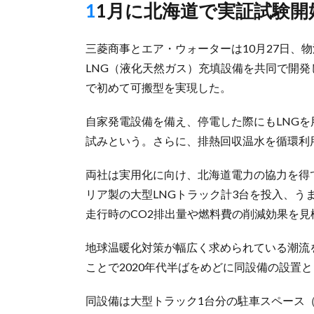
11月に北海道で実証試験
三菱商事とエア・ウォーターは10月27日、
LNG（液化天然ガス）充填設備を共同で開
で初めて可搬型を実現した。
自家発電設備を備え、停電した際にもLNG
試みという。さらに、排熱回収温水を循環利
両社は実用化に向け、北海道電力の協力を得
リア製の大型LNGトラック計3台を投入、
走行時のCO2排出量や燃料費の削減効果を見
地球温暖化対策が幅広く求められている潮流
ことで2020年代半ばをめどに同設備の設置
同設備は大型トラック1台分の駐車スペース（