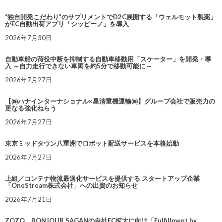
“独自開発こだわり”のサプリメントでD2C展開する「ウェルモット製薬」
がEC自動出荷アプリ「シッピーノ」を導入
2026年7月30日
自動車船の荷役中断を抑制する自動車移動用「スケーター」を開発・導
入 ～自力走行できない車両を約5分で移動可能に～
2026年7月27日
【㈱ハナインターナショナル×星清重機運輸㈱】グループ会社で販売力の
更なる強化ねらう
2026年7月27日
東京ミッドタウン八重洲でロボット配送サービスを本格始動
2026年7月27日
上組／コンテナ物流最適化サービスを提供する スタートアップ企業
「OneStream株式会社」への出資のお知らせ
2026年7月21日
ZOZO、BONJOUR SAGANの自社EC拡大に向け「Fulfillment by