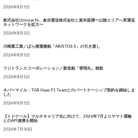
2026年8月5日
株式会社Univearth、倉吉運送株式会社と資本提携〜山陰エリアへ実運送
ネットワークを拡大〜
2026年8月5日
川崎重工業／ばら積運搬船「ARISTOS II」の引き渡し
2026年8月5日
フジトランスコーポレーション／新造船「蓉翔丸」就航
2026年8月5日
ネバーマイル：TGR Haas F1 Teamとのパートナーシップ契約を締結しま
した
2026年8月5日
【トドケール】マルチキャリア化に向けて、2026年7月よりヤマト運輸
とのAPI連携を開始
2026年7月30日