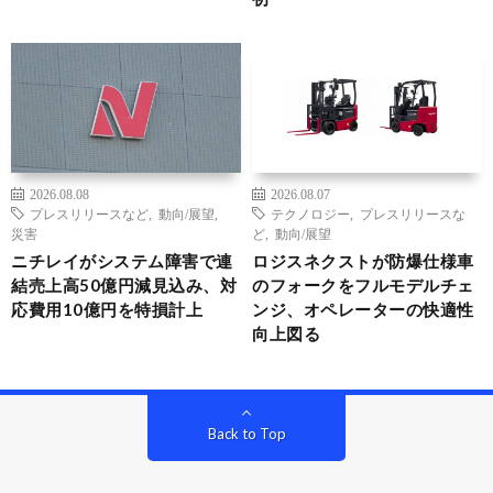
2026.08.08
2026.08.07
プレスリリースなど
,
動向/展望
,
テクノロジー
,
プレスリリースな
災害
ど
,
動向/展望
ニチレイがシステム障害で連
ロジスネクストが防爆仕様車
結売上高50億円減見込み、対
のフォークをフルモデルチェ
応費用10億円を特損計上
ンジ、オペレーターの快適性
向上図る
Back to Top