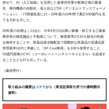
併せて、AI（人工知能）を活用した倉庫内作業や配車計画の最適
化、庫内機器の自動化・省人化などDX（デジタルトランスフォーメ
ーション）・IT関連投資に21～30年度の10年間で累計500億円を充
てる方針を示した。
30年度の目標はこのほか、今年4月1日以降に稼働・竣工する三菱倉
庫所有の物流施設と不動産について、耐震基準の110％相当の性能
を維持することや、医薬品保冷輸配送で国際的な医薬品の流通品質
管理基準GDPに準拠した「DP-Cool車両」を100％使用すること、
50億円規模のCVC（コーポレートベンチャーキャピタル）を組成す
ることなども打ち出している。
（藤原秀行）
取り組みの概要は
コチラ
から（東京証券取引所での適時開示
資料）