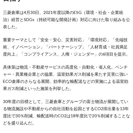
三菱倉庫は4月30日、2021年度以降のESG（環境・社会・企業統
治）経営とSDGs（持続可能な開発計画）対応に向けた取り組みを公
表した。
重要テーマとして「安全・安心、災害対応」「環境対応」「先端技
術、イノベーション」「パートナーシップ」「人材育成・社員満足
度向上」「コンプライアンス、人権・ジェンダー」の6項目を提示。
具体策は物流・不動産サービスの高度化・自動化・省人化、ベンチ
ャー・異業種企業との協業、温室効果ガス削減を果たす災害に強い
ECO倉庫のさらなる展開、効率的な輸配送などの実施による温室効
果ガス削減といった施策を列挙した。
30年度の目標として、三菱倉庫とグループの富士物流が展開してい
る物流施設や不動産からの自社活動を起因とするCO2排出量を13年
度比で30％削減、輸配送時のCO2は18年度比で20％削減することな
どを盛り込んだ。