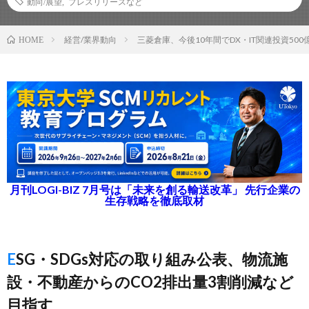
動向/展望
,
プレスリリースなど
経営/業界動向
三菱倉庫、今後10年間でDX・IT関連投資50
HOME
月刊LOGI-BIZ 7月号は「未来を創る輸送改革」 先行企業の
生存戦略を徹底取材
ESG・SDGs対応の取り組み公表、物流施
設・不動産からのCO2排出量3割削減など
目指す