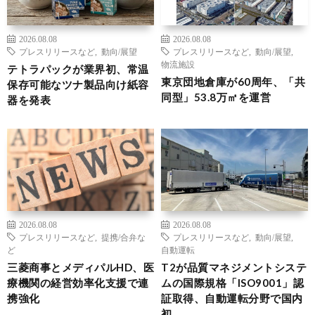
2026.08.08
2026.08.08
プレスリリースなど
,
動向/展望
プレスリリースなど
,
動向/展望
,
物流施設
テトラパックが業界初、常温
東京団地倉庫が60周年、「共
保存可能なツナ製品向け紙容
同型」53.8万㎡を運営
器を発表
2026.08.08
2026.08.08
プレスリリースなど
,
提携/合弁な
プレスリリースなど
,
動向/展望
,
ど
自動運転
三菱商事とメディパルHD、医
T2が品質マネジメントシステ
療機関の経営効率化支援で連
ムの国際規格「ISO9001」認
携強化
証取得、自動運転分野で国内
初