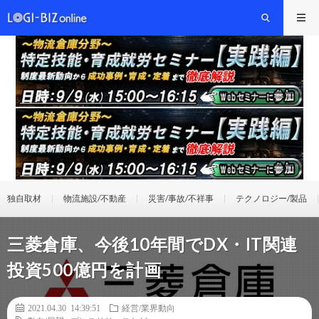
独自取材
物流施設/不動産
災害/事故/不祥事
テクノロジー/製品
三菱倉庫、今後10年間でDX・IT関連
投資500億円を計画
2021.04.30 14:39:51
経営/業界動向