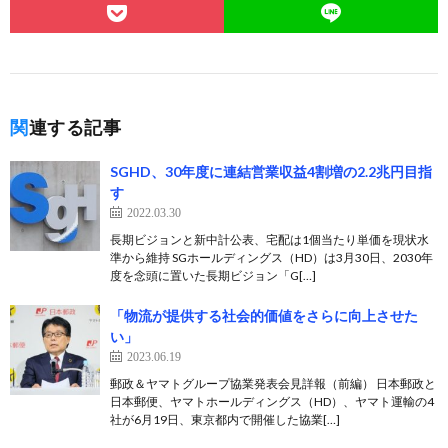
関連する記事
SGHD、30年度に連結営業収益4割増の2.2兆円目指
す
2022.03.30
長期ビジョンと新中計公表、宅配は1個当たり単価を現状水
準から維持 SGホールディングス（HD）は3月30日、2030年
度を念頭に置いた長期ビジョン「G[…]
「物流が提供する社会的価値をさらに向上させた
い」
2023.06.19
郵政＆ヤマトグループ協業発表会見詳報（前編） 日本郵政と
日本郵便、ヤマトホールディングス（HD）、ヤマト運輸の4
社が6月19日、東京都内で開催した協業[…]