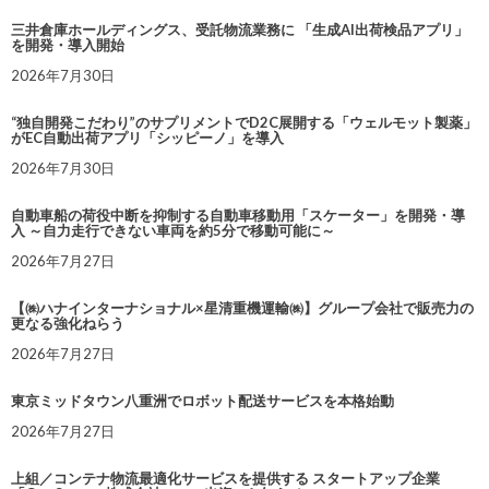
三井倉庫ホールディングス、受託物流業務に 「生成AI出荷検品アプリ」
を開発・導入開始
2026年7月30日
“独自開発こだわり”のサプリメントでD2C展開する「ウェルモット製薬」
がEC自動出荷アプリ「シッピーノ」を導入
2026年7月30日
自動車船の荷役中断を抑制する自動車移動用「スケーター」を開発・導
入 ～自力走行できない車両を約5分で移動可能に～
2026年7月27日
【㈱ハナインターナショナル×星清重機運輸㈱】グループ会社で販売力の
更なる強化ねらう
2026年7月27日
東京ミッドタウン八重洲でロボット配送サービスを本格始動
2026年7月27日
上組／コンテナ物流最適化サービスを提供する スタートアップ企業