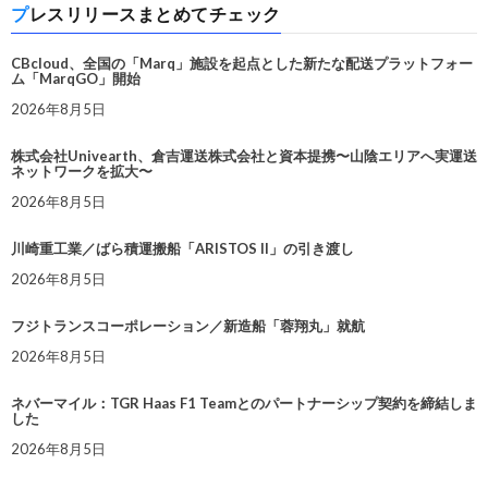
プレスリリースまとめてチェック
CBcloud、全国の「Marq」施設を起点とした新たな配送プラットフォー
ム「MarqGO」開始
2026年8月5日
株式会社Univearth、倉吉運送株式会社と資本提携〜山陰エリアへ実運送
ネットワークを拡大〜
2026年8月5日
川崎重工業／ばら積運搬船「ARISTOS II」の引き渡し
2026年8月5日
フジトランスコーポレーション／新造船「蓉翔丸」就航
2026年8月5日
ネバーマイル：TGR Haas F1 Teamとのパートナーシップ契約を締結しま
した
2026年8月5日