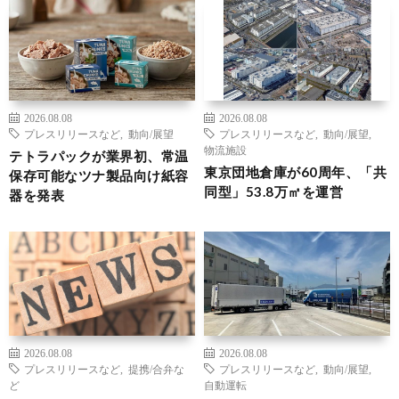
2026.08.08
2026.08.08
プレスリリースなど
,
動向/展望
プレスリリースなど
,
動向/展望
,
物流施設
テトラパックが業界初、常温
東京団地倉庫が60周年、「共
保存可能なツナ製品向け紙容
同型」53.8万㎡を運営
器を発表
2026.08.08
2026.08.08
プレスリリースなど
,
提携/合弁な
プレスリリースなど
,
動向/展望
,
ど
自動運転