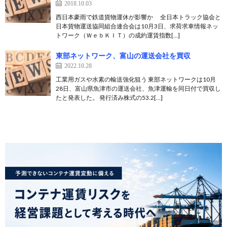
2018.10.03
西日本豪雨で鉄道貨物運休が影響か 全日本トラック協会と
日本貨物運送協同組合連合会は10月3日、求荷求車情報ネッ
トワーク（ＷｅｂＫＩＴ）の成約運賃指数[…]
東部ネットワーク、富山の運送会社を買収
2022.10.28
工業用ガスや水素の輸送強化狙う 東部ネットワークは10月
28日、富山県魚津市の運送会社、魚津運輸を同日付で買収し
たと発表した。 発行済み株式の53.2[…]