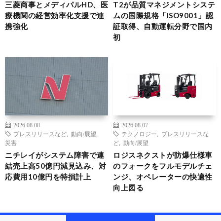
三菱商事とメディパルHD、医
T2が品質マネジメントシステ
療機関の経営効率化支援で連
ムの国際規格「ISO9001」認
携強化
証取得、自動運転分野で国内
初
2026.08.08
2026.08.07
プレスリリースなど
,
動向/展望
,
テクノロジー
,
プレスリリースな
災害
ど
,
動向/展望
ニチレイがシステム障害で連
ロジスネクストが防爆仕様車
結売上高50億円減見込み、対
のフォークをフルモデルチェ
応費用10億円を特損計上
ンジ、オペレーターの快適性
向上図る