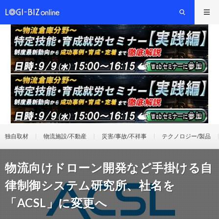
独自取材
物流施設/不動産
災害/事故/不祥事
テクノロジー/製品
物流向けドローン開発など手掛ける自
律制御システム研究所、社名を
「ACSL」に変更へ