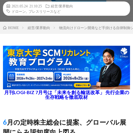
2021.05.24 21:10:25
経営/業界動向
ドローン
,
プレスリリースなど
経営/業界動向
物流向けドローン開発など手掛ける自律制御シ
HOME
月刊LOGI-BIZ 7月号は「未来を創る輸送改革」 先行企業の
生存戦略を徹底取材
6月の定時株主総会に提案、グローバル展
開にらみ認知度向上図る