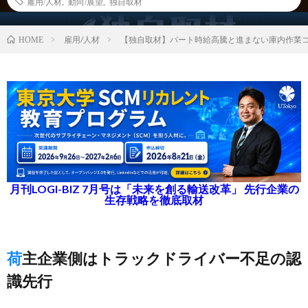
雇用/人材
,
動向/展望
,
独自取材
雇用/人材
【独自取材】パート時給高騰と進まない庫内作業
HOME
月刊LOGI-BIZ 7月号は「未来を創る輸送改革」 先行企業の
生存戦略を徹底取材
荷主企業側はトラックドライバー不足の認
識先行