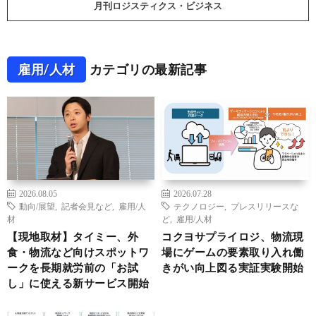
月刊ロジスティクス・ビジネス
雇用/人材
カテゴリの最新記事
2026.08.05
2026.07.28
動向/展望
,
記者会見など
,
雇用/人
テクノロジー
,
プレスリリースな
材
ど
,
雇用/人材
【現地取材】タイミー、外
コクヨサプライロジ、物流現
食・物流など向けスポットワ
場にゲームの要素取り入れ働
ークを長期就労前の「お試
きがい向上図る実証実験開始
し」に使える新サービス開始