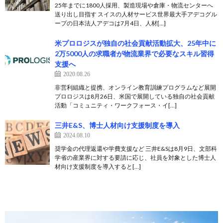
25年までに1800人採用、製造現場や倉庫・物流センターへ
送り出し目指す スイスの人材サービス世界最大手アデコグル
ープの日本法人アデコは7月4日、人材[…]
米プロロジスが独自の社会貢献活動拡大、25年中に
2万5000人の求職者が物流業界で必要なスキル習得
支援へ
2020.08.26
非営利組織と提携、オンライン教育訓練プログラムなど展開
プロロジスは8月26日、米国で展開している独自の社会貢献
活動「コミュニティ・ワークフォース・イ[…]
三井E&S、博士人材向け支援制度を導入
2024.08.10
奨学金の代理返還や学費支援など 三井E&Sは8月9日、文部科
学省の産業界に対する要請に応じ、社員を対象とした博士人
材向け支援制度を導入すると[…]