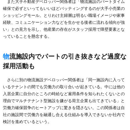
また大手不動産デベロッパー関係者は「物流施設のパートタイム
確保で必ずといってもいいほどバッティングするのが大手小売業の
ショッピングモール。とりわけ主婦層は明るい職場イメージや家事
経験、コミュニケーション力などを生かせる後者に流れる傾向が強
い」との見方を示し、他産業の存在がスタッフ採用で障壁要素とな
っていることを懸念する。
物流施設内でパートの引き抜きなど過度な
採用活動も
さらに別の物流施設デベロッパー関係者は「同一施設内に入って
いるテナントの間でも労働力の取り合いが起きている。中には他の
入居企業に自分のところの時給など雇用条件を知られたくないとの
理由でマルチテナント型施設を嫌がる荷主企業も出てきている」と
労働力確保競争のヒートアップに驚きを隠さない。この関係者は自
社の施設間で労働力を融通し合える仕組みを導入できないか社内で
検討を進めているという。