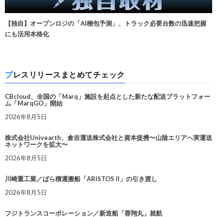
【独自】オープンロジの「AI梱包予測」、トラック必要台数の迅速把握
にも活用本格化
プレスリリースまとめてチェック
CBcloud、全国の「Marq」施設を起点とした新たな配送プラットフォー
ム「MarqGO」開始
2026年8月5日
株式会社Univearth、倉吉運送株式会社と資本提携〜山陰エリアへ実運送
ネットワークを拡大〜
2026年8月5日
川崎重工業／ばら積運搬船「ARISTOS II」の引き渡し
2026年8月5日
フジトランスコーポレーション／新造船「蓉翔丸」就航