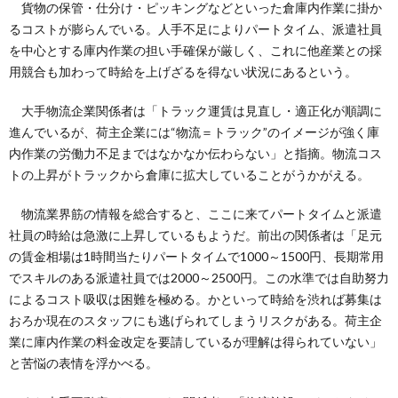
貨物の保管・仕分け・ピッキングなどといった倉庫内作業に掛か
るコストが膨らんでいる。人手不足によりパートタイム、派遣社員
を中心とする庫内作業の担い手確保が厳しく、これに他産業との採
用競合も加わって時給を上げざるを得ない状況にあるという。
大手物流企業関係者は「トラック運賃は見直し・適正化が順調に
進んでいるが、荷主企業には“物流＝トラック”のイメージが強く庫
内作業の労働力不足まではなかなか伝わらない」と指摘。物流コス
トの上昇がトラックから倉庫に拡大していることがうかがえる。
物流業界筋の情報を総合すると、ここに来てパートタイムと派遣
社員の時給は急激に上昇しているもようだ。前出の関係者は「足元
の賃金相場は1時間当たりパートタイムで1000～1500円、長期常用
でスキルのある派遣社員では2000～2500円。この水準では自助努力
によるコスト吸収は困難を極める。かといって時給を渋れば募集は
おろか現在のスタッフにも逃げられてしまうリスクがある。荷主企
業に庫内作業の料金改定を要請しているが理解は得られていない」
と苦悩の表情を浮かべる。