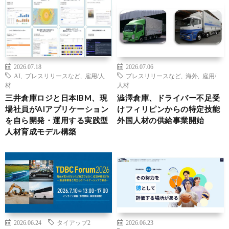
2026.07.18
2026.07.06
AI
,
プレスリリースなど
,
雇用/人
プレスリリースなど
,
海外
,
雇用/
材
人材
三井倉庫ロジと日本IBM、現
澁澤倉庫、ドライバー不足受
場社員がAIアプリケーション
けフィリピンからの特定技能
を自ら開発・運用する実践型
外国人材の供給事業開始
人材育成モデル構築
2026.06.24
タイアップ2
2026.06.23