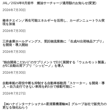
JAL／2026年8月前半 燃油サーチャージ適用額のお知らせ(変更)
2026年7月30日
椿本チエイン／再生可能エネルギーを活用し、カーボンニュートラル実
現を加速
2026年7月30日
三井倉庫ホールディングス、受託物流業務に 「生成AI出荷検品アプリ」
を開発・導入開始
2026年7月30日
“独自開発こだわり”のサプリメントでD2C展開する「ウェルモット製薬」
がEC自動出荷アプリ「シッピーノ」を導入
2026年7月30日
自動車船の荷役中断を抑制する自動車移動用「スケーター」を開発・導
入 ～自力走行できない車両を約5分で移動可能に～
2026年7月27日
【㈱ハナインターナショナル×星清重機運輸㈱】グループ会社で販売力の
更なる強化ねらう