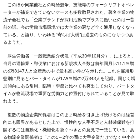
このほか同業他社との時給競争、技能職のフォークリフトオペレ
ーターが補充できていないケースも多数散見された。著名企業の物
流子会社でも「企業ブランドが採用活動でプラスに働いたのは一昔
前の話。今の労働市場環境では大企業の冠など全く通用しなくなっ
ている」と語り、いわゆる“寄らば大樹”は過去のものになりつつあ
るようだ。
厚生労働省「一般職業紹介状況（平成30年10月分）」によると、
当月の運輸業・郵便業における新規求人全数は前年同月比11.1％増
の6万8147人と全産業の中で最も高い伸びを示した。これを雇用形
態別に見るとパートタイムが17.9％増の2万843人を記録。同じく増
加傾向にある常用、臨時・季節と比べても突出しており、パートタ
イムが物流現場で重要な労働力と位置付けられていることが見て取
れよう。
複数の物流企業関係者はこのまま時給を引き上げ続けるのは経営
的にも限界があるとした上で、慢性的な人手不足と人材確保難を打
開するには自動化・機械化を急ぐべきとの意見で一致している。あ
る物流企業関係者は「この1～2年の間に大手企業だけでなく中小企