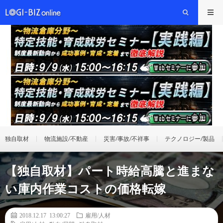
独自取材
物流施設/不動産
災害/事故/不祥事
テクノロジー/製品
【独自取材】パート時給高騰と進まな
い庫内作業コストの価格転嫁
2018.12.17 13:00:27
雇用/人材