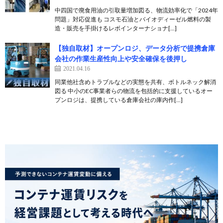
中四国で廃食用油の引取量増加図る、物流効率化で「2024年
問題」対応促進も コスモ石油とバイオディーゼル燃料の製
造・販売を手掛けるレボインターナショナ[…]
【独自取材】オープンロジ、データ分析で提携倉庫
会社の作業生産性向上や安全確保を後押し
2021.04.16
同業他社含めトラブルなどの実態を共有、ボトルネック解消
図る 中小のEC事業者らの物流を包括的に支援しているオー
プンロジは、提携している倉庫会社の庫内作[…]