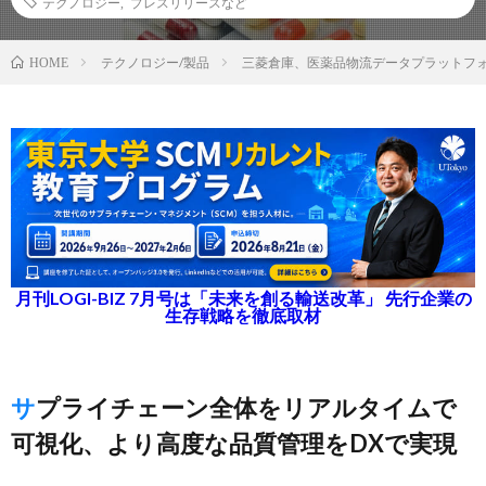
テクノロジー
,
プレスリリースなど
テクノロジー/製品
三菱倉庫、医薬品物流データプラットフ
HOME
月刊LOGI-BIZ 7月号は「未来を創る輸送改革」 先行企業の
生存戦略を徹底取材
サプライチェーン全体をリアルタイムで
可視化、より高度な品質管理をDXで実現