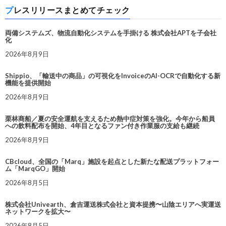
プレスリリースまとめてチェック
両備システムズ、物流自動化システムを手掛ける 株式会社APTを子会社
化
2026年8月9日
Shippio、「輸送中の商品」の可視化をInvoiceのAI-OCRで自動化する新
機能を提供開始
2026年8月9日
栗林商船／夏の安全運航を支えるため熱中症対策を強化。今年から船員
への飲料配布を開始、4年目となるファン付き作業服の支給も継続
2026年8月9日
CBcloud、全国の「Marq」施設を起点とした新たな配送プラットフォー
ム「MarqGO」開始
2026年8月5日
株式会社Univearth、倉吉運送株式会社と資本提携〜山陰エリアへ実運送
ネットワークを拡大〜
2026年8月5日