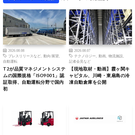
2026.08.08
2026.08.07
プレスリリースなど
,
動向/展望
,
テクノロジー
,
動画
,
物流施設
,
自動運転
記者会見など
T2が品質マネジメントシステ
【現地取材・動画】霞ヶ関キ
ムの国際規格「ISO9001」認
ャピタル、川崎・東扇島の冷
証取得、自動運転分野で国内
凍自動倉庫を公開
初