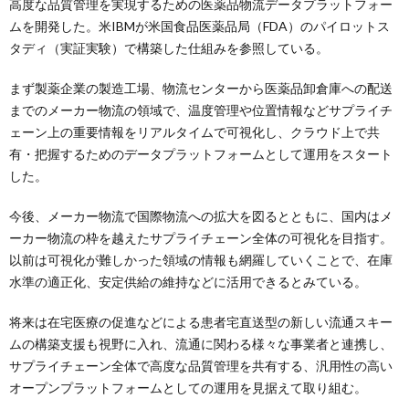
高度な品質管理を実現するための医薬品物流データプラットフォー
ムを開発した。米IBMが米国食品医薬品局（FDA）のパイロットス
タディ（実証実験）で構築した仕組みを参照している。
まず製薬企業の製造工場、物流センターから医薬品卸倉庫への配送
までのメーカー物流の領域で、温度管理や位置情報などサプライチ
ェーン上の重要情報をリアルタイムで可視化し、クラウド上で共
有・把握するためのデータプラットフォームとして運用をスタート
した。
今後、メーカー物流で国際物流への拡大を図るとともに、国内はメ
ーカー物流の枠を越えたサプライチェーン全体の可視化を目指す。
以前は可視化が難しかった領域の情報も網羅していくことで、在庫
水準の適正化、安定供給の維持などに活用できるとみている。
将来は在宅医療の促進などによる患者宅直送型の新しい流通スキー
ムの構築支援も視野に入れ、流通に関わる様々な事業者と連携し、
サプライチェーン全体で高度な品質管理を共有する、汎用性の高い
オープンプラットフォームとしての運用を見据えて取り組む。