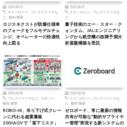
2026.08.07
2026.08.07
テクノロジー
,
プレスリリースな
テクノロジー
,
プレスリリースな
ど
,
動向/展望
ど
ロジスネクストが防爆仕様車
量子技術のエー・スター・ク
のフォークをフルモデルチェ
ォンタム、JALエンジニアリ
ンジ、オペレーターの快適性
ングから航空機の故障予測分
向上図る
析基盤構築を受託
2026.08.06
2026.08.06
プレスリリースなど
,
ロボット
,
テクノロジー
,
プレスリリースな
動向/展望
ど
,
動向/展望
ROBO-HI、吊り下げ式クレー
ゼロボード、常に最新の情報
ンに代わる超重量級
共有が可能な“動的サプライヤ
200tAGVで「落下リスク」
ー管理”実現する新システムの