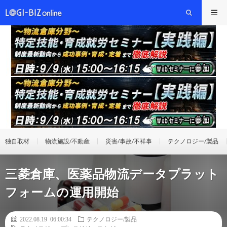
独自取材
物流施設/不動産
災害/事故/不祥事
テクノロジー/製品
三菱倉庫、医薬品物流データプラット
フォームの運用開始
2022.08.19 06:00:34
テクノロジー/製品