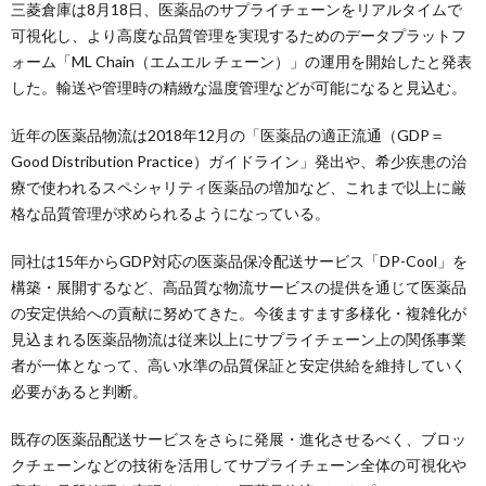
三菱倉庫は8月18日、医薬品のサプライチェーンをリアルタイムで
可視化し、より高度な品質管理を実現するためのデータプラットフ
ォーム「ML Chain（エムエル チェーン）」の運用を開始したと発表
した。輸送や管理時の精緻な温度管理などが可能になると見込む。
近年の医薬品物流は2018年12月の「医薬品の適正流通（GDP＝
Good Distribution Practice）ガイドライン」発出や、希少疾患の治
療で使われるスペシャリティ医薬品の増加など、これまで以上に厳
格な品質管理が求められるようになっている。
同社は15年からGDP対応の医薬品保冷配送サービス「DP-Cool」を
構築・展開するなど、高品質な物流サービスの提供を通じて医薬品
の安定供給への貢献に努めてきた。今後ますます多様化・複雑化が
見込まれる医薬品物流は従来以上にサプライチェーン上の関係事業
者が一体となって、高い水準の品質保証と安定供給を維持していく
必要があると判断。
既存の医薬品配送サービスをさらに発展・進化させるべく、ブロッ
クチェーンなどの技術を活用してサプライチェーン全体の可視化や