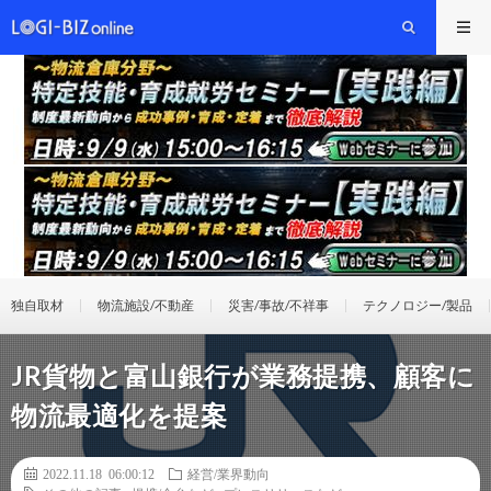
独自取材
物流施設/不動産
災害/事故/不祥事
テクノロジー/製品
JR貨物と富山銀行が業務提携、顧客に
物流最適化を提案
2022.11.18 06:00:12
経営/業界動向