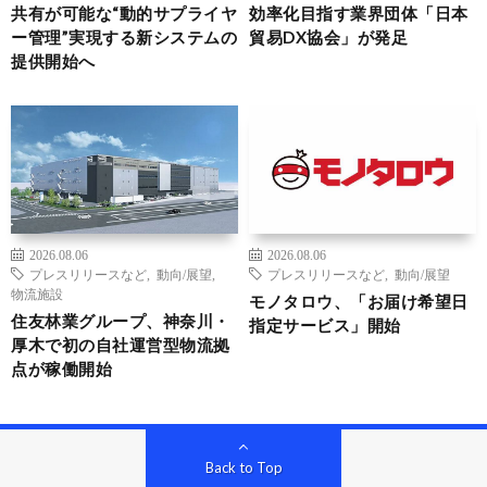
共有が可能な“動的サプライヤ
効率化目指す業界団体「日本
ー管理”実現する新システムの
貿易DX協会」が発足
提供開始へ
2026.08.06
2026.08.06
プレスリリースなど
,
動向/展望
,
プレスリリースなど
,
動向/展望
物流施設
モノタロウ、「お届け希望日
住友林業グループ、神奈川・
指定サービス」開始
厚木で初の自社運営型物流拠
点が稼働開始
Back to Top