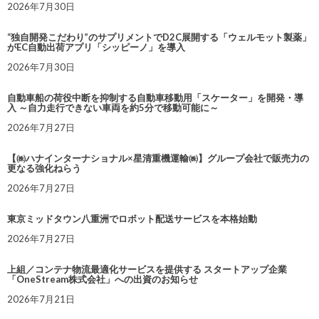
2026年7月30日
“独自開発こだわり”のサプリメントでD2C展開する「ウェルモット製薬」
がEC自動出荷アプリ「シッピーノ」を導入
2026年7月30日
自動車船の荷役中断を抑制する自動車移動用「スケーター」を開発・導
入 ～自力走行できない車両を約5分で移動可能に～
2026年7月27日
【㈱ハナインターナショナル×星清重機運輸㈱】グループ会社で販売力の
更なる強化ねらう
2026年7月27日
東京ミッドタウン八重洲でロボット配送サービスを本格始動
2026年7月27日
上組／コンテナ物流最適化サービスを提供する スタートアップ企業
「OneStream株式会社」への出資のお知らせ
2026年7月21日