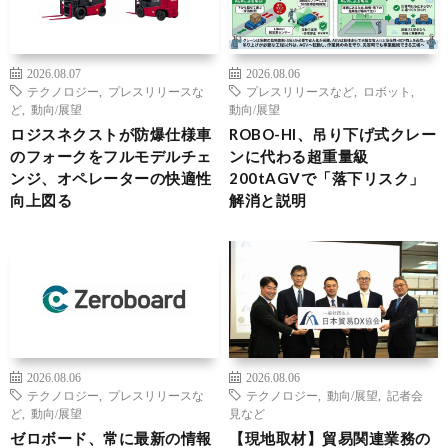
2026.08.07
2026.08.06
テクノロジー
,
プレスリリースな
プレスリリースなど
,
ロボット
,
ど
,
動向/展望
動向/展望
ロジスネクストが防爆仕様車
ROBO-HI、吊り下げ式クレー
のフォークをフルモデルチェ
ンに代わる超重量級
ンジ、オペレーターの快適性
200tAGVで「落下リスク」
向上図る
解消と説明
2026.08.06
2026.08.06
テクノロジー
,
プレスリリースな
テクノロジー
,
動向/展望
,
記者会
ど
,
動向/展望
見など
ゼロボード、常に最新の情報
【現地取材】貿易関連業務の