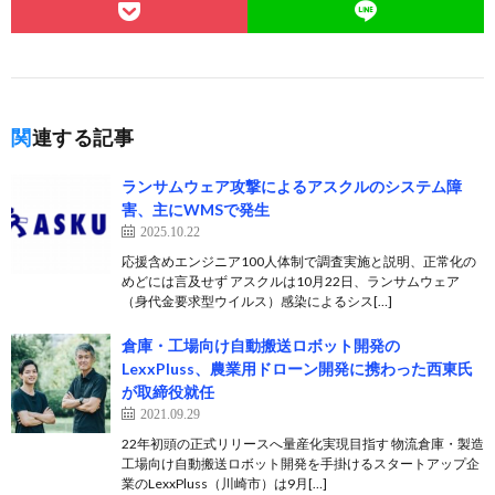
関連する記事
ランサムウェア攻撃によるアスクルのシステム障
害、主にWMSで発生
2025.10.22
応援含めエンジニア100人体制で調査実施と説明、正常化の
めどには言及せず アスクルは10月22日、ランサムウェア
（身代金要求型ウイルス）感染によるシス[…]
倉庫・工場向け自動搬送ロボット開発の
LexxPluss、農業用ドローン開発に携わった西東氏
が取締役就任
2021.09.29
22年初頭の正式リリースへ量産化実現目指す 物流倉庫・製造
工場向け自動搬送ロボット開発を手掛けるスタートアップ企
業のLexxPluss（川崎市）は9月[…]