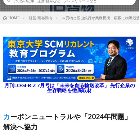
その他の記事
,
提携/合弁など
,
プレスリリースなど
経営/業界動向
JR貨物と富山銀行が業務提携、顧客に物流最
HOME
月刊LOGI-BIZ 7月号は「未来を創る輸送改革」 先行企業の
生存戦略を徹底取材
カーボンニュートラルや「2024年問題」
解決へ協力