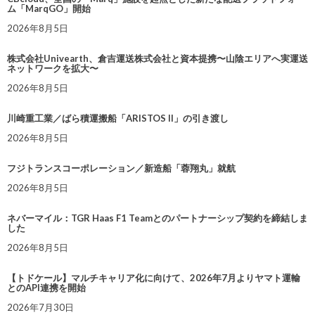
ム「MarqGO」開始
2026年8月5日
株式会社Univearth、倉吉運送株式会社と資本提携〜山陰エリアへ実運送
ネットワークを拡大〜
2026年8月5日
川崎重工業／ばら積運搬船「ARISTOS II」の引き渡し
2026年8月5日
フジトランスコーポレーション／新造船「蓉翔丸」就航
2026年8月5日
ネバーマイル：TGR Haas F1 Teamとのパートナーシップ契約を締結しま
した
2026年8月5日
【トドケール】マルチキャリア化に向けて、2026年7月よりヤマト運輸
とのAPI連携を開始
2026年7月30日