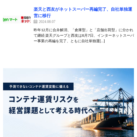
楽天と西友がネットスーパー再編完了、自社単独運
営に移行
2024.08.07
昨年12月に合弁解消、「倉庫型」と「店舗出荷型」に分かれ
て継続 楽天グループと西友は8月7日、インターネットスーパ
ー事業の再編を完了、ともに自社単独運[…]