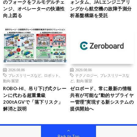
のフォークをフルモデルチェ
ォンタム、JALエンジニアリ
ンジ、オペレーターの快適性
ングから航空機の故障予測分
向上図る
析基盤構築を受託
2026.08.06
2026.08.06
プレスリリースなど
,
ロボット
,
テクノロジー
,
プレスリリースな
動向/展望
ど
,
動向/展望
ROBO-HI、吊り下げ式クレー
ゼロボード、常に最新の情報
ンに代わる超重量級
共有が可能な“動的サプライヤ
200tAGVで「落下リスク」
ー管理”実現する新システムの
解消と説明
提供開始へ
Back to Top