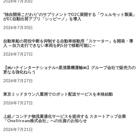
2026年7月30日
“独自開発こだわり”のサプリメントでD2C展開する「ウェルモット製薬」
がEC自動出荷アプリ「シッピーノ」を導入
2026年7月30日
自動車船の荷役中断を抑制する自動車移動用「スケーター」を開発・導
入 ～自力走行できない車両を約5分で移動可能に～
2026年7月27日
【㈱ハナインターナショナル×星清重機運輸㈱】グループ会社で販売力の
更なる強化ねらう
2026年7月27日
東京ミッドタウン八重洲でロボット配送サービスを本格始動
2026年7月27日
上組／コンテナ物流最適化サービスを提供する スタートアップ企業
「OneStream株式会社」への出資のお知らせ
2026年7月21日