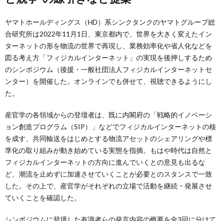
ヤマトホールディングス（HD）系シンクタンクのヤマトグループ総
合研究所は2022年11月1日、東京都内で、世界を大きく変えたイン
ターネットの形を物流の世界で再現し、業務効率化や省人化などを
図る考え方「フィジカルインターネット」の実現を後押しするため
のシンポジウム（後援・一般社団法人フィジカルインターネットセ
ンター）を開催した。オンラインでも併せて、視聴できるようにし
た。
産官学の各領域からの登壇者は、既に内閣府の「戦略的イノベーシ
ョン創造プログラム（SIP）」などでフィジカルインターネットの核
を成す、共同輸送をはじめとする物流アセットのシェアリングや標
準化の取り組みが動き始めている実態を指摘。もはや時代は自然と
フィジカルインターネットの方向に進んでいくとの意見も出るな
ど、潮流を止めずに加速させていくことが必要とのスタンスで一致
した。その上で、産官学がそれぞれの立場で活動を継続・発展させ
ていくことを確認した。
シンポジウムに登壇した有識者らの発言内容の概要を全3回に分けて