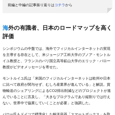
前編と中編の記事振り返りは
コチラ
から
海外の有識者、日本のロードマップを高く
評価
シンポジウムの中盤では、海外でフィジカルインターネットの実現
を主導する存在として、米ジョージア工科大学のブノア・モントル
イユ教授と、フランスのパリ国立高等鉱山大学のエリック・バロー
教授がビデオメッセージを寄せた。
モントルイユ氏は「米国のフィジカルインターネットは欧州や日本
に比べて政府が関与せず、むしろ産業界が進んでいる」と解説。貨
物輸送のシェアリングによるCO2排出削減などのプロジェクトが進
んでいることに言及し、「大きなプログラムであり縦割りでは行え
ない。世界中で協業していくことが必要」と強調した。
バロー氏もドイツで標準化した輸送容器「スマートボックス」を取