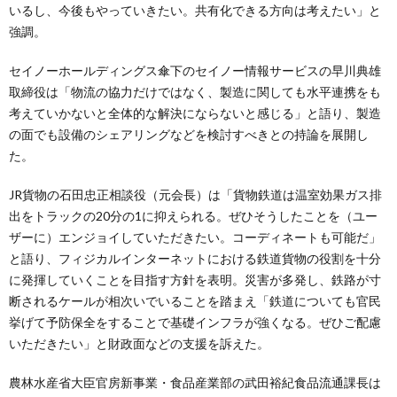
いるし、今後もやっていきたい。共有化できる方向は考えたい」と
強調。
セイノーホールディングス傘下のセイノー情報サービスの早川典雄
取締役は「物流の協力だけではなく、製造に関しても水平連携をも
考えていかないと全体的な解決にならないと感じる」と語り、製造
の面でも設備のシェアリングなどを検討すべきとの持論を展開し
た。
JR貨物の石田忠正相談役（元会長）は「貨物鉄道は温室効果ガス排
出をトラックの20分の1に抑えられる。ぜひそうしたことを（ユー
ザーに）エンジョイしていただきたい。コーディネートも可能だ」
と語り、フィジカルインターネットにおける鉄道貨物の役割を十分
に発揮していくことを目指す方針を表明。災害が多発し、鉄路が寸
断されるケールが相次いでいることを踏まえ「鉄道についても官民
挙げて予防保全をすることで基礎インフラが強くなる。ぜひご配慮
いただきたい」と財政面などの支援を訴えた。
農林水産省大臣官房新事業・食品産業部の武田裕紀食品流通課長は