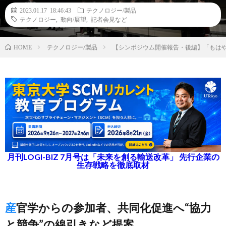
2023.01.17 18:46:43
テクノロジー/製品
テクノロジー
,
動向/展望
,
記者会見など
テクノロジー/製品
【シンポジウム開催報告・後編】「もは
HOME
月刊LOGI-BIZ 7月号は「未来を創る輸送改革」 先行企業の
生存戦略を徹底取材
産官学からの参加者、共同化促進へ“協力
と競争”の線引きなど提案