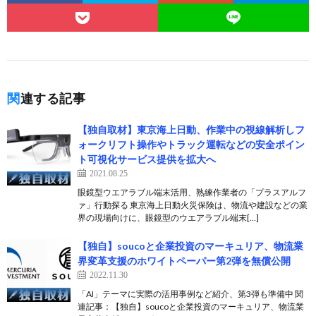
関連する記事
【独自取材】東京海上日動、作業中の視線解析しフ
ォークリフト操作やトラック運転などの安全ポイン
ト可視化サービス提供を拡大へ
2021.08.25
眼鏡型ウエアラブル端末活用、熟練作業者の「プラスアルフ
ァ」行動探る 東京海上日動火災保険は、物流や建設などの業
界の現場向けに、眼鏡型のウエアラブル端末[…]
【独自】soucoと企業投資のマーキュリア、物流業
界変革支援のホワイトペーパー第2弾を無償公開
2022.11.30
「AI」テーマに実際の活用事例など紹介、第3弾も準備中 関
連記事：【独自】soucoと企業投資のマーキュリア、物流業