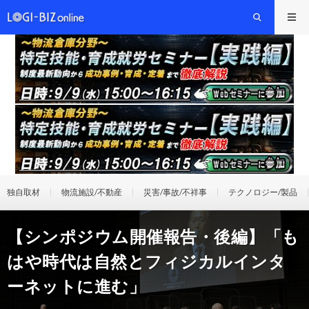
独自取材
物流施設/不動産
災害/事故/不祥事
テクノロジー/製品
【シンポジウム開催報告・後編】「も
はや時代は自然とフィジカルインタ
ーネットに進む」