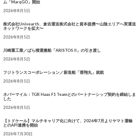
ム「MarqGO」開始
2026年8月5日
株式会社Univearth、倉吉運送株式会社と資本提携〜山陰エリアへ実運送
ネットワークを拡大〜
2026年8月5日
川崎重工業／ばら積運搬船「ARISTOS II」の引き渡し
2026年8月5日
フジトランスコーポレーション／新造船「蓉翔丸」就航
2026年8月5日
ネバーマイル：TGR Haas F1 Teamとのパートナーシップ契約を締結しま
した
2026年8月5日
【トドケール】マルチキャリア化に向けて、2026年7月よりヤマト運輸
とのAPI連携を開始
2026年7月30日