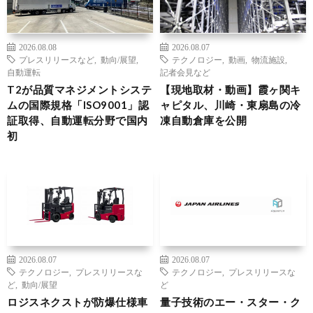
2026.08.08
2026.08.07
プレスリリースなど
,
動向/展望
,
テクノロジー
,
動画
,
物流施設
,
自動運転
記者会見など
T2が品質マネジメントシステ
【現地取材・動画】霞ヶ関キ
ムの国際規格「ISO9001」認
ャピタル、川崎・東扇島の冷
証取得、自動運転分野で国内
凍自動倉庫を公開
初
2026.08.07
2026.08.07
テクノロジー
,
プレスリリースな
テクノロジー
,
プレスリリースな
ど
,
動向/展望
ど
ロジスネクストが防爆仕様車
量子技術のエー・スター・ク