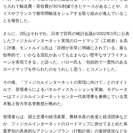
り入れて輸送費・荷役費が30％削減できたケースがあることや、ス
イスやフランスで都市間輸送をシェアする取り組みが進んでいるこ
とを報告した。
さらに、2氏はそれぞれ、日本で官民の検討会議が2022年3月に公表
したフィジカルインターネット実現のロードマップ（工程表）を高
く評価。モントルイユ氏は「目標が非常に明確にされている。最も
効率的で、いかなる混乱があっても止まらない堅牢なサプライチェ
ーンを実現できる」と語った。バロー氏も「包括的で一貫性のある
ロードマップを作られたのをうれしく思う」とコメントした。
その後、「フィジカルインターネットの実現に向けて」とのタイト
ルで、登壇者らによるパネルディスカッションを実施。モデレータ
ーはフィジカルインターネットセンター代表理事を兼務している荒
木勉上智大学名誉教授が務めた。
登壇者らは、国土交通や経済産業、農林水産の各省と経済団体など
が、フィジカルインターネットのロードマップに併せてまとめた各
業界別の具体的なアクションプラン（行動計画）の進捗状況などを