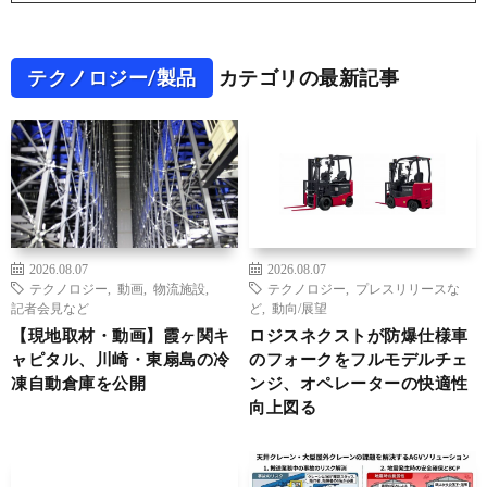
テクノロジー/製品
カテゴリの最新記事
2026.08.07
2026.08.07
テクノロジー
,
動画
,
物流施設
,
テクノロジー
,
プレスリリースな
記者会見など
ど
,
動向/展望
【現地取材・動画】霞ヶ関キ
ロジスネクストが防爆仕様車
ャピタル、川崎・東扇島の冷
のフォークをフルモデルチェ
凍自動倉庫を公開
ンジ、オペレーターの快適性
向上図る