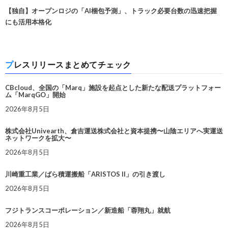
【独自】オープンロジの「AI梱包予測」、トラック必要台数の迅速把握
にも活用本格化
プレスリリースまとめてチェック
CBcloud、全国の「Marq」施設を起点とした新たな配送プラットフォー
ム「MarqGO」開始
2026年8月5日
株式会社Univearth、倉吉運送株式会社と資本提携〜山陰エリアへ実運送
ネットワークを拡大〜
2026年8月5日
川崎重工業／ばら積運搬船「ARISTOS II」の引き渡し
2026年8月5日
フジトランスコーポレーション／新造船「蓉翔丸」就航
2026年8月5日