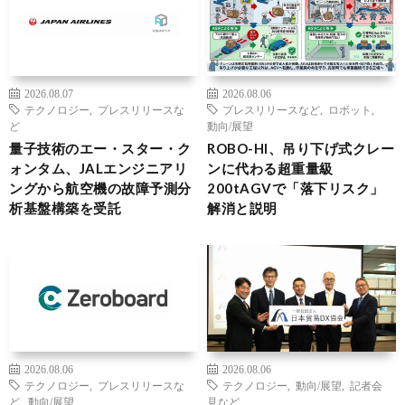
2026.08.07
2026.08.06
テクノロジー
,
プレスリリースな
プレスリリースなど
,
ロボット
,
ど
動向/展望
量子技術のエー・スター・ク
ROBO-HI、吊り下げ式クレー
ォンタム、JALエンジニアリ
ンに代わる超重量級
ングから航空機の故障予測分
200tAGVで「落下リスク」
析基盤構築を受託
解消と説明
2026.08.06
2026.08.06
テクノロジー
,
プレスリリースな
テクノロジー
,
動向/展望
,
記者会
ど
,
動向/展望
見など