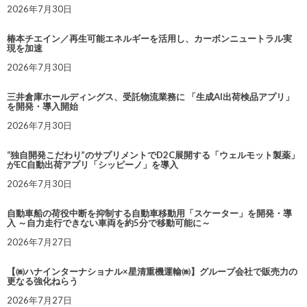
2026年7月30日
椿本チエイン／再生可能エネルギーを活用し、カーボンニュートラル実
現を加速
2026年7月30日
三井倉庫ホールディングス、受託物流業務に 「生成AI出荷検品アプリ」
を開発・導入開始
2026年7月30日
“独自開発こだわり”のサプリメントでD2C展開する「ウェルモット製薬」
がEC自動出荷アプリ「シッピーノ」を導入
2026年7月30日
自動車船の荷役中断を抑制する自動車移動用「スケーター」を開発・導
入 ～自力走行できない車両を約5分で移動可能に～
2026年7月27日
【㈱ハナインターナショナル×星清重機運輸㈱】グループ会社で販売力の
更なる強化ねらう
2026年7月27日