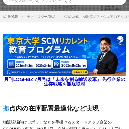
テクノロジー
,
AI
,
プレスリリースなど
テクノロジー/製品
GROUND、AI物流ソフトウエアのアル
HOME
月刊LOGI-BIZ 7月号は「未来を創る輸送改革」 先行企業の
生存戦略を徹底取材
拠点内の在庫配置最適化など実現
物流現場向けロボットなどを手掛けるスタートアップ企業の
GROUND（東京）は3月4日、自社で開発を進めているAI（人工知