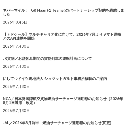
ネバーマイル：TGR Haas F1 Teamとのパートナーシップ契約を締結しま
した
2026年8月5日
【トドケール】マルチキャリア化に向けて、2026年7月よりヤマト運輸
とのAPI連携を開始
2026年7月30日
JR貨物／お盆休み期間の貨物列車の運転計画について
2026年7月30日
にしてつドイツ現地法人 シュツットガルト事務所移転のご案内
2026年7月30日
NCA／日本発国際航空貨物燃油サーチャージ適用額のお知らせ（2026年
8月1日適用 改定）
2026年7月30日
JAL／2026年8月前半 燃油サーチャージ適用額のお知らせ(変更)