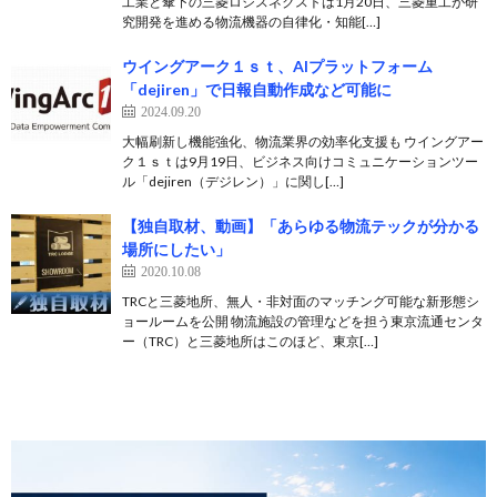
工業と傘下の三菱ロジスネクストは1月20日、三菱重工が研
究開発を進める物流機器の自律化・知能[…]
ウイングアーク１ｓｔ、AIプラットフォーム
「dejiren」で日報自動作成など可能に
2024.09.20
大幅刷新し機能強化、物流業界の効率化支援も ウイングアー
ク１ｓｔは9月19日、ビジネス向けコミュニケーションツー
ル「dejiren（デジレン）」に関し[…]
【独自取材、動画】「あらゆる物流テックが分かる
場所にしたい」
2020.10.08
TRCと三菱地所、無人・非対面のマッチング可能な新形態シ
ョールームを公開 物流施設の管理などを担う東京流通センタ
ー（TRC）と三菱地所はこのほど、東京[…]