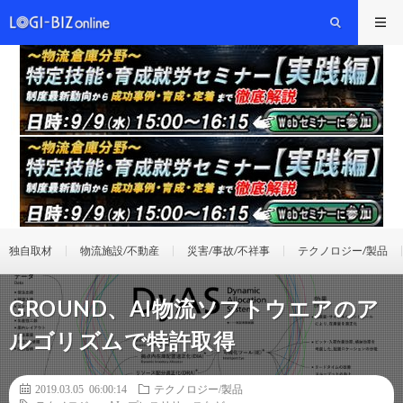
独自取材
物流施設/不動産
災害/事故/不祥事
テクノロジー/製品
GROUND、AI物流ソフトウエアのア
ルゴリズムで特許取得
2019.03.05 06:00:14
テクノロジー/製品