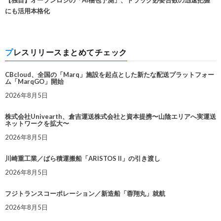
【独自】オープンロジの「AI梱包予測」、トラック必要台数の迅速把握
にも活用本格化
プレスリリースまとめてチェック
CBcloud、全国の「Marq」施設を起点とした新たな配送プラットフォー
ム「MarqGO」開始
2026年8月5日
株式会社Univearth、倉吉運送株式会社と資本提携〜山陰エリアへ実運送
ネットワークを拡大〜
2026年8月5日
川崎重工業／ばら積運搬船「ARISTOS II」の引き渡し
2026年8月5日
フジトランスコーポレーション／新造船「蓉翔丸」就航
2026年8月5日