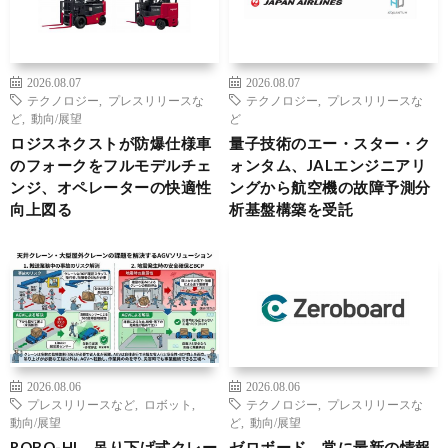
2026.08.07
2026.08.07
テクノロジー
,
プレスリリースな
テクノロジー
,
プレスリリースな
ど
,
動向/展望
ど
ロジスネクストが防爆仕様車
量子技術のエー・スター・ク
のフォークをフルモデルチェ
ォンタム、JALエンジニアリ
ンジ、オペレーターの快適性
ングから航空機の故障予測分
向上図る
析基盤構築を受託
2026.08.06
2026.08.06
プレスリリースなど
,
ロボット
,
テクノロジー
,
プレスリリースな
動向/展望
ど
,
動向/展望
ROBO-HI、吊り下げ式クレー
ゼロボード、常に最新の情報