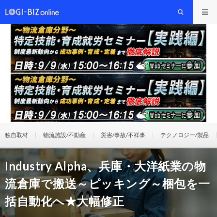
独自取材
物流施設/不動産
災害/事故/不祥事
テクノロジー/製品
Industry Alpha、兵庫・大洋紙業の物
流倉庫で搬送～ピッキング～梱包を一
括自動化へ★大幅修正