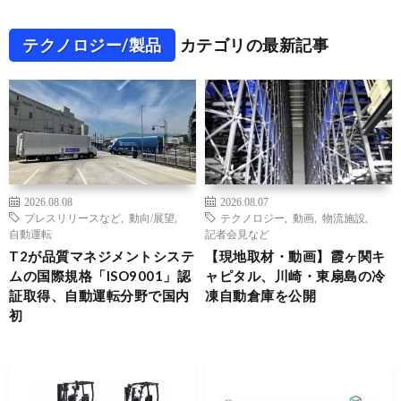
テクノロジー/製品
カテゴリの最新記事
2026.08.08
2026.08.07
プレスリリースなど
,
動向/展望
,
テクノロジー
,
動画
,
物流施設
,
自動運転
記者会見など
T2が品質マネジメントシステ
【現地取材・動画】霞ヶ関キ
ムの国際規格「ISO9001」認
ャピタル、川崎・東扇島の冷
証取得、自動運転分野で国内
凍自動倉庫を公開
初