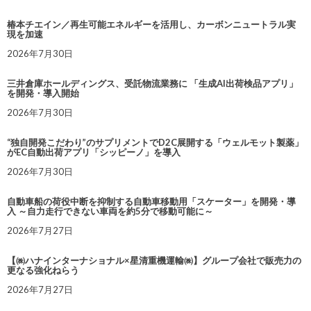
椿本チエイン／再生可能エネルギーを活用し、カーボンニュートラル実
現を加速
2026年7月30日
三井倉庫ホールディングス、受託物流業務に 「生成AI出荷検品アプリ」
を開発・導入開始
2026年7月30日
“独自開発こだわり”のサプリメントでD2C展開する「ウェルモット製薬」
がEC自動出荷アプリ「シッピーノ」を導入
2026年7月30日
自動車船の荷役中断を抑制する自動車移動用「スケーター」を開発・導
入 ～自力走行できない車両を約5分で移動可能に～
2026年7月27日
【㈱ハナインターナショナル×星清重機運輸㈱】グループ会社で販売力の
更なる強化ねらう
2026年7月27日