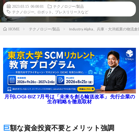
2023.03.15 06:00:01
テクノロジー/製品
テクノロジー
,
ロボット
,
プレスリリースなど
テクノロジー/製品
Industry Alpha、兵庫・大洋紙業
HOME
月刊LOGI-BIZ 7月号は「未来を創る輸送改革」 先行企業の
生存戦略を徹底取材
巨額な資金投資不要とメリット強調