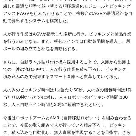
慮した最適な順番で並べ替える順序最適化モジュールとピッキング
アシストAGVを組み合わせることで、複数台のAGVの最適経路を自
動で算出するシステムを構築した。
人が行う作業はAGVが指示した場所に行き、ピッキングと検品作業
を行うのみとなる。また、梱包ラインでは自動製函機を導入し、段
ボールの組み立てと梱包を自動化する。
さらに、自動ラベル貼り付け機を採用することで、入庫から出庫ま
での一連の流れの中で、人が行う作業を積み下ろし、ピッキング、
積み込みのみで完結するスマート倉庫へと変革していく考え。
人のみのピッキング時間は1回当たり50秒、人のみの梱包時間は1件
当たり60秒だったのに対し、人＋ロボットのピッキング時間は30
秒、人＋自動ライン時間も30秒に短縮できたという。
今後はロボットアームとAMR（自律移動ロボット）を組み合わせる
ことで、今回の取り組みで人が行っている積み下ろし、ピッキン
グ、積み込みも自動化し、無人倉庫を実現することを目指す。さら