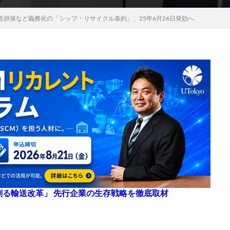
性担保など義務化の「シップ・リサイクル条約」、25年6月26日発効へ
来を創る輸送改革」 先行企業の生存戦略を徹底取材