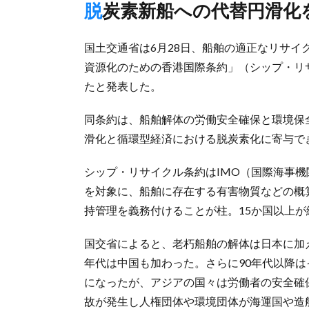
脱炭素新船への代替円滑化
国土交通省は6月28日、船舶の適正なリサイ
資源化のための香港国際条約」（シップ・リサ
たと発表した。
同条約は、船舶解体の労働安全確保と環境保
滑化と循環型経済における脱炭素化に寄与で
シップ・リサイクル条約はIMO（国際海事機関
を対象に、船舶に存在する有害物質などの概
持管理を義務付けることが柱。15か国以上
国交省によると、老朽船舶の解体は日本に加え
年代は中国も加わった。さらに90年代以降
になったが、アジアの国々は労働者の安全確
故が発生し人権団体や環境団体が海運国や造