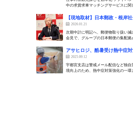
中の求貨求車マッチングサービスに関し
【現地取材】日本郵政・根岸社
2026.01.21
次期中計に明記へ、郵便物取り扱い減に
会見で、グループの日本郵便の集配拠点約
アサヒロジ、酷暑受け熱中症対
2025.09.12
宇都宮支店は警戒メール配信など独自策
境向上のため、熱中症対策強化の一環と