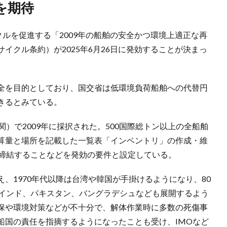
を期待
クルを促進する「2009年の船舶の安全かつ環境上適正な再
イクル条約）が2025年6月26日に発効することが決まっ
全を目的としており、国交省は低環境負荷船舶への代替円
きるとみている。
）で2009年に採択された。500国際総トン以上の全船舶
算量と場所を記載した一覧表「インベントリ」の作成・維
が締結することなどを発効の要件と設定している。
、1970年代以降は台湾や韓国が手掛けるようになり、80
はインド、パキスタン、バングラデシュなども展開するよう
保や環境対策などが不十分で、解体作業時に多数の死傷事
船国の責任を指摘するようになったことも受け、IMOなど