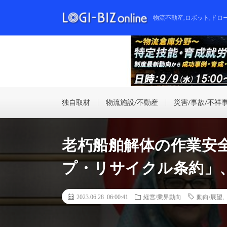
物流不動産,ロボット,ドロ
独自取材
物流施設/不動産
災害/事故/不祥
老朽船舶解体の作業安
プ・リサイクル条約」、
2023.06.28 06:00:41
経営/業界動向
動向/展望
,