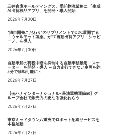
三井倉庫ホールディングス、受託物流業務に 「生成
AI出荷検品アプリ」を開発・導入開始
2026年7月30日
“独自開発こだわり”のサプリメントでD2C展開する
「ウェルモット製薬」がEC自動出荷アプリ「シッピ
ーノ」を導入
2026年7月30日
自動車船の荷役中断を抑制する自動車移動用「スケ
ーター」を開発・導入 ～自力走行できない車両を約
5分で移動可能に～
2026年7月27日
【㈱ハナインターナショナル×星清重機運輸㈱】グ
ループ会社で販売力の更なる強化ねらう
2026年7月27日
東京ミッドタウン八重洲でロボット配送サービスを
本格始動
2026年7月27日