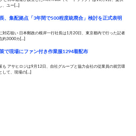
、ユー[…]
長、集配拠点「3年間で500程度統廃合」検討を正式表明
対応狙い 日本郵政の根岸一行社長は1月20日、東京都内で行った記者
3000カ[…]
策で現場にファン付き作業服1294着配布
も アサヒロジは9月12日、自社グループと協力会社の従業員の就労環
して、現場の[…]