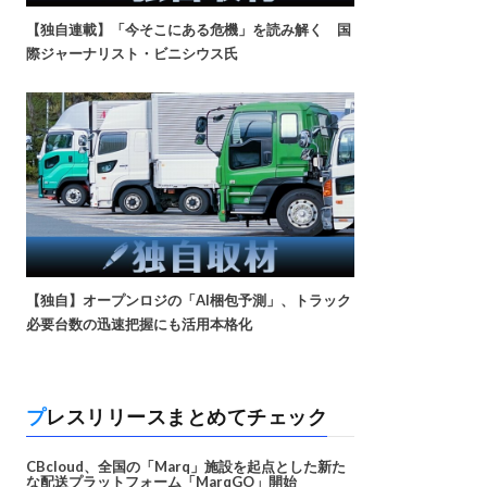
【独自連載】「今そこにある危機」を読み解く 国
際ジャーナリスト・ビニシウス氏
【独自】オープンロジの「AI梱包予測」、トラック
必要台数の迅速把握にも活用本格化
プレスリリースまとめてチェック
CBcloud、全国の「Marq」施設を起点とした新た
な配送プラットフォーム「MarqGO」開始