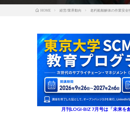
経営/業界動向
老朽船舶解体の作業安全
HOME
月刊LOGI-BIZ 7月号は「未