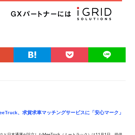
eTruck、求貨求車マッチングサービスに「安心マーク」
と日本通運が設立したMeeTruck（ミートラック）は11月1日、提供