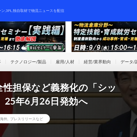
ーン,3PL,独自取材で物流ニュースを配信
事
テクノロジー/製品
雇用/人材
経営/業界動向
データ/
全性担保など義務化の「シッ
25年6月26日発効へ
海外
,
プレスリリースなど