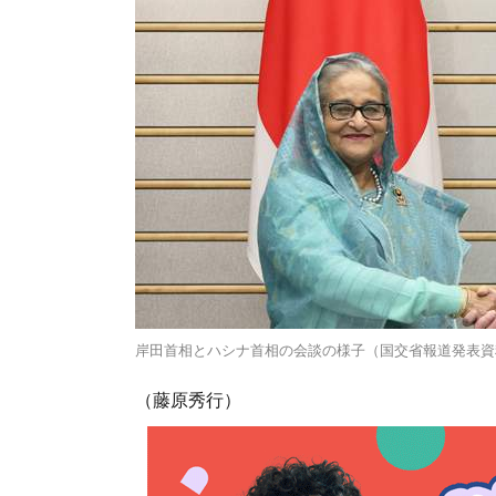
岸田首相とハシナ首相の会談の様子（国交省報道発表資
（藤原秀行）