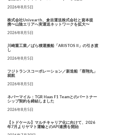
2026年8月5日
株式会社Univearth、倉吉運送株式会社と資本提
携〜山陰エリアへ実運送ネットワークを拡大〜
2026年8月5日
川崎重工業／ばら積運搬船「ARISTOS II」の引き渡
し
2026年8月5日
フジトランスコーポレーション／新造船「蓉翔丸」
就航
2026年8月5日
ネバーマイル：TGR Haas F1 Teamとのパートナー
シップ契約を締結しました
2026年8月5日
【トドケール】マルチキャリア化に向けて、2026
年7月よりヤマト運輸とのAPI連携を開始
2026年7月30日