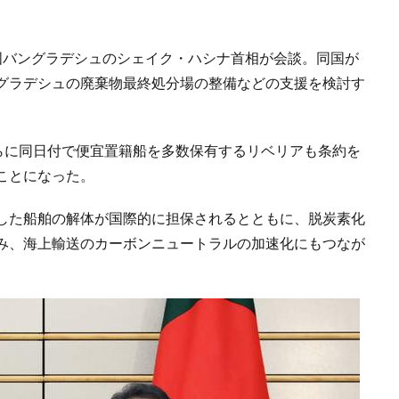
国バングラデシュのシェイク・ハシナ首相が会談。同国が
グラデシュの廃棄物最終処分場の整備などの支援を検討す
さらに同日付で便宜置籍船を多数保有するリベリアも条約を
ことになった。
した船舶の解体が国際的に担保されるとともに、脱炭素化
み、海上輸送のカーボンニュートラルの加速化にもつなが