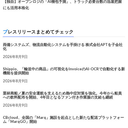
【独自】オープンロジの「AI梱包予測」、トラック必要台数の迅速把握
にも活用本格化
プレスリリースまとめてチェック
両備システムズ、物流自動化システムを手掛ける 株式会社APTを子会社
化
2026年8月9日
Shippio、「輸送中の商品」の可視化をInvoiceのAI-OCRで自動化する新
機能を提供開始
2026年8月9日
栗林商船／夏の安全運航を支えるため熱中症対策を強化。今年から船員
への飲料配布を開始、4年目となるファン付き作業服の支給も継続
2026年8月9日
CBcloud、全国の「Marq」施設を起点とした新たな配送プラットフォー
ム「MarqGO」開始