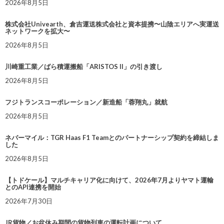
2026年8月5日
株式会社Univearth、倉吉運送株式会社と資本提携〜山陰エリアへ実運送
ネットワークを拡大〜
2026年8月5日
川崎重工業／ばら積運搬船「ARISTOS II」の引き渡し
2026年8月5日
フジトランスコーポレーション／新造船「蓉翔丸」就航
2026年8月5日
ネバーマイル：TGR Haas F1 Teamとのパートナーシップ契約を締結しま
した
2026年8月5日
【トドケール】マルチキャリア化に向けて、2026年7月よりヤマト運輸
とのAPI連携を開始
2026年7月30日
JR貨物／お盆休み期間の貨物列車の運転計画について