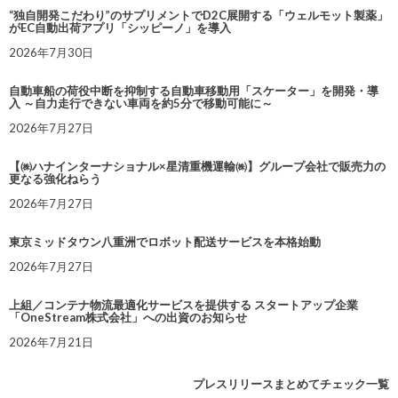
“独自開発こだわり”のサプリメントでD2C展開する「ウェルモット製薬」
がEC自動出荷アプリ「シッピーノ」を導入
2026年7月30日
自動車船の荷役中断を抑制する自動車移動用「スケーター」を開発・導
入 ～自力走行できない車両を約5分で移動可能に～
2026年7月27日
【㈱ハナインターナショナル×星清重機運輸㈱】グループ会社で販売力の
更なる強化ねらう
2026年7月27日
東京ミッドタウン八重洲でロボット配送サービスを本格始動
2026年7月27日
上組／コンテナ物流最適化サービスを提供する スタートアップ企業
「OneStream株式会社」への出資のお知らせ
2026年7月21日
プレスリリースまとめてチェック一覧