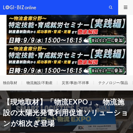
独自取材
物流施設/不動産
災害/事故/不祥事
テクノロジー/製品
【現地取材】「物流EXPO」、物流施
設の太陽光発電利用促進ソリューショ
ンが相次ぎ登場