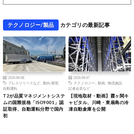
テクノロジー/製品
カテゴリの最新記事
2026.08.08
2026.08.07
プレスリリースなど
,
動向/展望
,
テクノロジー
,
動画
,
物流施設
,
自動運転
記者会見など
T2が品質マネジメントシステ
【現地取材・動画】霞ヶ関キ
ムの国際規格「ISO9001」認
ャピタル、川崎・東扇島の冷
証取得、自動運転分野で国内
凍自動倉庫を公開
初