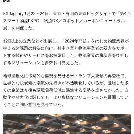
RX Japanは1月22～24日、東京・有明の東京ビッグサイトで「第4回
スマート物流EXPO —物流DX／ロボット／カーボンニュートラル
展」を開催した。
120以上の企業などが出展し、「2024年問題」をはじめ物流業界が
抱える諸課題の解決に向け、荷主企業と物流事業者の双方をサポー
トする技術やサービスをお披露目した。物流業界の脱炭素を後押し
するソリューションも多数お目見えした。
地球温暖化に懐疑的な姿勢を見せる米トランプ大統領の再登板で、
世界的な脱炭素の潮流の先行きが不透明化しているが、登壇した多
くの企業は今後も環境負荷低減に邁進する姿勢を崩さなかった。自
動化や省力化に関しても、より多様なソリューションを展開してい
くことに強い意欲を見せていた。