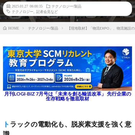
2025.01.27 06:00:35
テクノロジー/製品
テクノロジー
,
記者会見など
テクノロジー/製品
【現地取材】「物流EXPO」、物流施設
HOME
月刊LOGI-BIZ 7月号は「未来を創る輸送改革」 先行企業の
生存戦略を徹底取材
トラックの電動化も、脱炭素支援を強く意
識