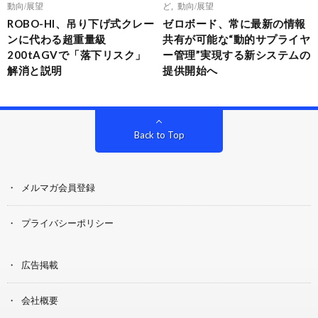
動向/展望
ど
,
動向/展望
ROBO-HI、吊り下げ式クレー
ゼロボード、常に最新の情報
ンに代わる超重量級
共有が可能な“動的サプライヤ
200tAGVで「落下リスク」
ー管理”実現する新システムの
解消と説明
提供開始へ
Back to Top
メルマガ会員登録
プライバシーポリシー
広告掲載
会社概要