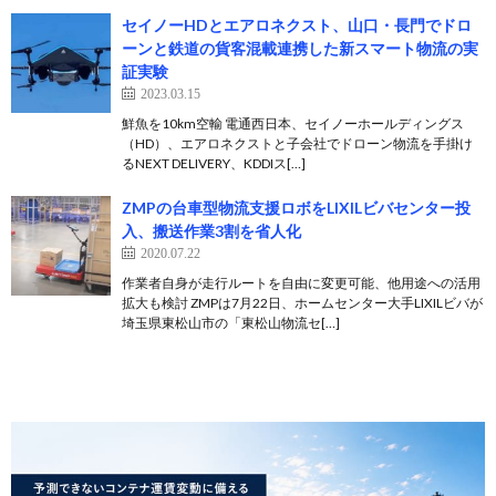
セイノーHDとエアロネクスト、山口・長門でドロ
ーンと鉄道の貨客混載連携した新スマート物流の実
証実験
2023.03.15
鮮魚を10km空輸 電通西日本、セイノーホールディングス
（HD）、エアロネクストと子会社でドローン物流を手掛け
るNEXT DELIVERY、KDDIス[…]
ZMPの台車型物流支援ロボをLIXILビバセンター投
入、搬送作業3割を省人化
2020.07.22
作業者自身が走行ルートを自由に変更可能、他用途への活用
拡大も検討 ZMPは7月22日、ホームセンター大手LIXILビバが
埼玉県東松山市の「東松山物流セ[…]