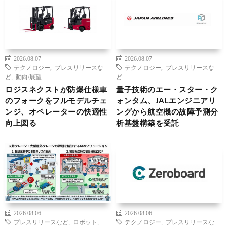
2026.08.07
2026.08.07
テクノロジー
,
プレスリリースな
テクノロジー
,
プレスリリースな
ど
,
動向/展望
ど
ロジスネクストが防爆仕様車
量子技術のエー・スター・ク
のフォークをフルモデルチェ
ォンタム、JALエンジニアリ
ンジ、オペレーターの快適性
ングから航空機の故障予測分
向上図る
析基盤構築を受託
2026.08.06
2026.08.06
プレスリリースなど
,
ロボット
,
テクノロジー
,
プレスリリースな