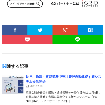
関連する記事
鈴与、物流・貿易業務で発注管理自動化促す新シス
テム提供開始
2025.12.08
煩雑な照合作業や残数・進捗管理を一元化 鈴与は12月8日、
企業の輸入業務を大幅に効率化する新たなシステム「PO
Navigator」（ピーオー・ナビゲ[…]