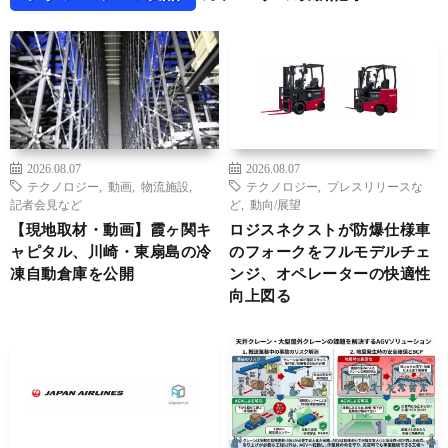
2026.08.07
2026.08.07
テクノロジー
,
動画
,
物流施設
,
テクノロジー
,
プレスリリースな
記者会見など
ど
,
動向/展望
【現地取材・動画】霞ヶ関キ
ロジスネクストが防爆仕様車
ャピタル、川崎・東扇島の冷
のフォークをフルモデルチェ
凍自動倉庫を公開
ンジ、オペレーターの快適性
向上図る