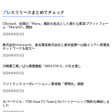
プレスリリースまとめてチェック
CBcloud、全国の「Marq」施設を起点とした新たな配送プラットフォー
ム「MarqGO」開始
2026年8月5日
株式会社Univearth、倉吉運送株式会社と資本提携〜山陰エリアへ実運送
ネットワークを拡大〜
2026年8月5日
川崎重工業／ばら積運搬船「ARISTOS II」の引き渡し
2026年8月5日
フジトランスコーポレーション／新造船「蓉翔丸」就航
2026年8月5日
ネバーマイル：TGR Haas F1 Teamとのパートナーシップ契約を締結しま
した
2026年8月5日