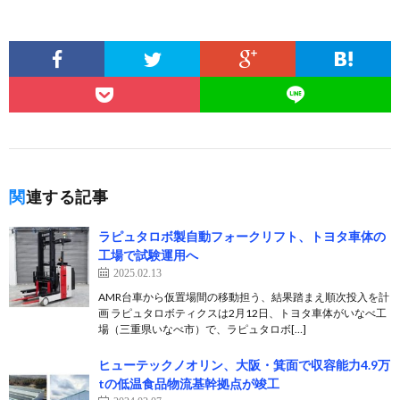
関連する記事
ラピュタロボ製自動フォークリフト、トヨタ車体の
工場で試験運用へ
2025.02.13
AMR台車から仮置場間の移動担う、結果踏まえ順次投入を計
画 ラピュタロボティクスは2月12日、トヨタ車体がいなべ工
場（三重県いなべ市）で、ラピュタロボ[…]
ヒューテックノオリン、大阪・箕面で収容能力4.9万
tの低温食品物流基幹拠点が竣工