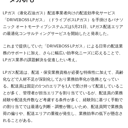
LPガス（液化石油ガス）配送事業者向けの配送効率化サービス
「DRIVEBOSS LPガス」（ドライブボスLPガス）を手掛けるパナソ
ニック オートモーティブシステムズは5月21日、LPガス配送エリア
の最適化コンサルティングサービスを開始したと発表した。
これまで提供していた「DRIVEBOSS LPガス」による日常の配送業
務のサポートに加え、さらに幅広い効率化ニーズに応えることで、
LPガス業界の課題解決を促進したい考え。
LPガス配送は、配送・保安業務資格が必要な特殊性に加えて、高齢
化などで人材不足が深刻化しており業務効率化が急務となってい
る。配送員は固定の1つのエリアを1人で受け持って配送しているこ
とが多く、管理者が担当エリアを割り当てているが、配送員の業務
経験や配送先件数など考慮する条件が多く、経験則に基づく手動で
の割り当てでは最適な判断・調整が難しいため、配送員間で業務負
荷の偏りや、配送エリアの重複が発生し、業務効率の低下が懸念さ
れることがある。