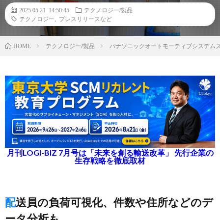
2025.05.21 14:50:45
テクノロジー/製品
テクノロジー
,
プレスリリースなど
テクノロジー/製品
パナソニックオートモーティブシステムズ
HOME
月刊LOGI-BIZ 7月号は「未来を創る輸送改革」 先行企業の
生存戦略を徹底取材
配送員の負荷可視化、件数や住所などのデ
ータ分析も