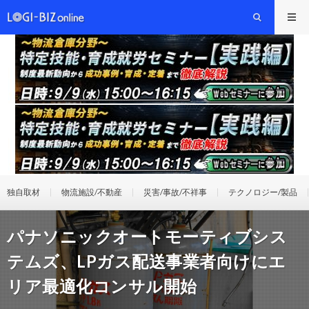
独自取材
物流施設/不動産
災害/事故/不祥事
テクノロジー/製品
パナソニックオートモーティブシス
テムズ、LPガス配送事業者向けにエ
リア最適化コンサル開始