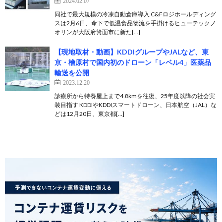
2024.02.07
同社で最大規模の冷凍自動倉庫導入 C&Fロジホールディング
スは2月6日、傘下で低温食品物流を手掛けるヒューテックノ
オリンが大阪府箕面市に新た[…]
【現地取材・動画】KDDIグループやJALなど、東
京・檜原村で国内初のドローン「レベル4」医薬品
輸送を公開
2023.12.20
診療所から特養屋上まで4.8kmを往復、25年度以降の社会実
装目指す KDDIやKDDIスマートドローン、日本航空（JAL）な
どは12月20日、東京都[…]