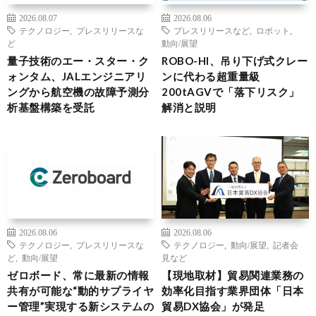
2026.08.07
2026.08.06
テクノロジー
,
プレスリリースな
プレスリリースなど
,
ロボット
,
ど
動向/展望
量子技術のエー・スター・ク
ROBO-HI、吊り下げ式クレー
ォンタム、JALエンジニアリ
ンに代わる超重量級
ングから航空機の故障予測分
200tAGVで「落下リスク」
析基盤構築を受託
解消と説明
2026.08.06
2026.08.06
テクノロジー
,
プレスリリースな
テクノロジー
,
動向/展望
,
記者会
ど
,
動向/展望
見など
ゼロボード、常に最新の情報
【現地取材】貿易関連業務の
共有が可能な“動的サプライヤ
効率化目指す業界団体「日本
ー管理”実現する新システムの
貿易DX協会」が発足