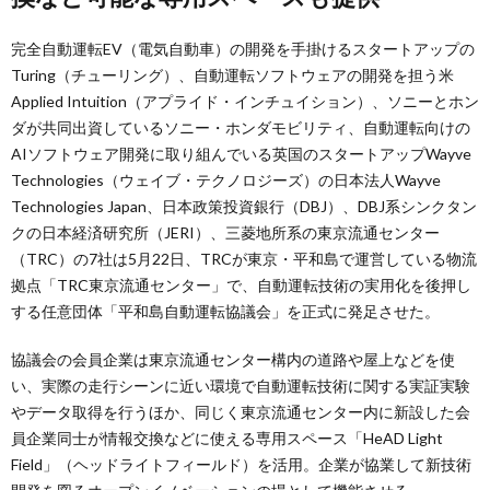
完全自動運転EV（電気自動車）の開発を手掛けるスタートアップの
Turing（チューリング）、自動運転ソフトウェアの開発を担う米
Applied Intuition（アプライド・インチュイション）、ソニーとホン
ダが共同出資しているソニー・ホンダモビリティ、自動運転向けの
AIソフトウェア開発に取り組んでいる英国のスタートアップWayve
Technologies（ウェイブ・テクノロジーズ）の日本法人Wayve
Technologies Japan、日本政策投資銀行（DBJ）、DBJ系シンクタン
クの日本経済研究所（JERI）、三菱地所系の東京流通センター
（TRC）の7社は5月22日、TRCが東京・平和島で運営している物流
拠点「TRC東京流通センター」で、自動運転技術の実用化を後押し
する任意団体「平和島自動運転協議会」を正式に発足させた。
協議会の会員企業は東京流通センター構内の道路や屋上などを使
い、実際の走行シーンに近い環境で自動運転技術に関する実証実験
やデータ取得を行うほか、同じく東京流通センター内に新設した会
員企業同士が情報交換などに使える専用スペース「HeAD Light
Field」（ヘッドライトフィールド）を活用。企業が協業して新技術