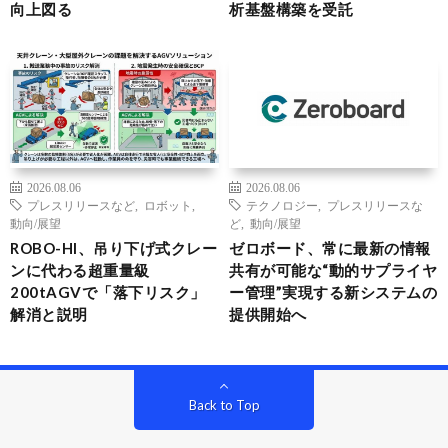
向上図る
析基盤構築を受託
2026.08.06
2026.08.06
プレスリリースなど
,
ロボット
,
テクノロジー
,
プレスリリースな
動向/展望
ど
,
動向/展望
ROBO-HI、吊り下げ式クレー
ゼロボード、常に最新の情報
ンに代わる超重量級
共有が可能な“動的サプライヤ
200tAGVで「落下リスク」
ー管理”実現する新システムの
解消と説明
提供開始へ
Back to Top