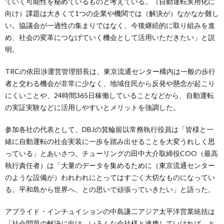
ていく可能性を秘めているものと考えている。（自動運転実用化に
向け）課題は大きくて1つの企業や機関では（解決が）なかなか難し
い。協議会が一過性の集まりではなく、今後継続的に取り組みを進
め、社会の変革につなげていく機会として活用いただきたい」と説
明。
TRCの依田渉運営管理部長は、東京流通センター構内は一般の歩行
者と交わる機会が非常に少なく、地域住民から反発や懸念が起こり
にくいことや、24時間365日稼働していることなどから、自動運転
の実証実験などに活用しやすいとメリットを強調した。
参加各社の代表として、DBJの箕輪留以常務執行役員は「皆様と一
緒に自動運転の社会実装に一歩を踏み出せることを大変うれしく思
っている」とあいさつ。チューリングの田中大介取締役COO（最高
執行責任者）は「大量のデータを集めるために（東京流通センター
のような設備が）われわれにとってはすごく大切なものになってい
る。平和島から世界へ、との思いで頑張っていきたい」と語った。
アプライド・インチュイションの中島謙二アジア太平洋営業統括は
「社会問題の解決に向け、いろんな会社様と連携していければ、と