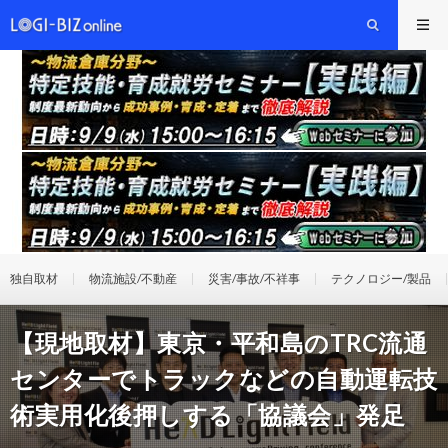
独自取材
物流施設/不動産
災害/事故/不祥事
テクノロジー/製品
【現地取材】東京・平和島のTRC流通
センターでトラックなどの自動運転技
術実用化後押しする「協議会」発足