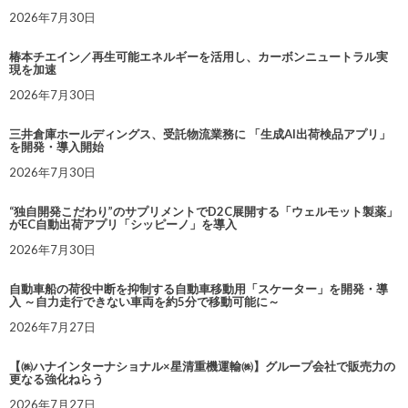
2026年7月30日
椿本チエイン／再生可能エネルギーを活用し、カーボンニュートラル実
現を加速
2026年7月30日
三井倉庫ホールディングス、受託物流業務に 「生成AI出荷検品アプリ」
を開発・導入開始
2026年7月30日
“独自開発こだわり”のサプリメントでD2C展開する「ウェルモット製薬」
がEC自動出荷アプリ「シッピーノ」を導入
2026年7月30日
自動車船の荷役中断を抑制する自動車移動用「スケーター」を開発・導
入 ～自力走行できない車両を約5分で移動可能に～
2026年7月27日
【㈱ハナインターナショナル×星清重機運輸㈱】グループ会社で販売力の
更なる強化ねらう
2026年7月27日