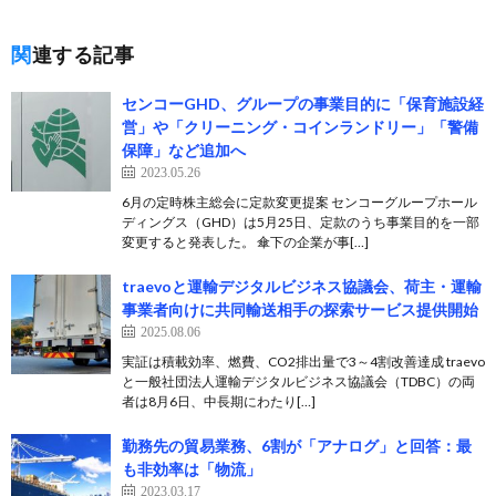
関連する記事
センコーGHD、グループの事業目的に「保育施設経
営」や「クリーニング・コインランドリー」「警備
保障」など追加へ
2023.05.26
6月の定時株主総会に定款変更提案 センコーグループホール
ディングス（GHD）は5月25日、定款のうち事業目的を一部
変更すると発表した。 傘下の企業が事[…]
traevoと運輸デジタルビジネス協議会、荷主・運輸
事業者向けに共同輸送相手の探索サービス提供開始
2025.08.06
実証は積載効率、燃費、CO2排出量で3～4割改善達成 traevo
と一般社団法人運輸デジタルビジネス協議会（TDBC）の両
者は8月6日、中長期にわたり[…]
勤務先の貿易業務、6割が「アナログ」と回答：最
も非効率は「物流」
2023.03.17