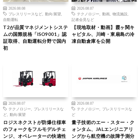
2026.08.08
2026.08.07
プレスリリースなど
,
動向/展望
,
テクノロジー
,
動画
,
物流施設
,
自動運転
記者会見など
T2が品質マネジメントシステ
【現地取材・動画】霞ヶ関キ
ムの国際規格「ISO9001」認
ャピタル、川崎・東扇島の冷
証取得、自動運転分野で国内
凍自動倉庫を公開
初
2026.08.07
2026.08.07
テクノロジー
,
プレスリリースな
テクノロジー
,
プレスリリースな
ど
,
動向/展望
ど
ロジスネクストが防爆仕様車
量子技術のエー・スター・ク
のフォークをフルモデルチェ
ォンタム、JALエンジニアリ
ンジ、オペレーターの快適性
ングから航空機の故障予測分