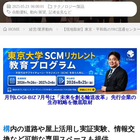
2025.05.23 06:00:01
テクノロジー/製品
自動運転
,
動向/展望
,
記者会見など
経営/業界動向
【現地取材】東京・平和島のTRC流通センタ
HOME
月刊LOGI-BIZ 7月号は「未来を創る輸送改革」 先行企業の
生存戦略を徹底取材
構内の道路や屋上活用し実証実験、情報交
換など可能な専用スペースも提供