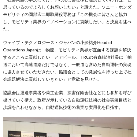
思っているのでよろしくお願いしたい」と訴えた。ソニー・ホンダ
モビリティの岡部宏二郎取締役専務は「この機会に皆さんと協力
し、モビリティ業界のイノベーションに貢献したい」と決意を述べ
た。
ウェイブ・テクノロジーズ・ジャパンの小舩祐介Head of
Operations Japanは「物流、モビリティ業界が直面する課題を解決
するところに貢献したい」とアピール。TRCの有森鉄治社長は「輸
送において高速道路だけではなく、一般道も含めた自動運転の実現
に協力させていただきたい。協議会としての発展性を持った上で社
会課題解決に貢献していきたい」と意欲を見せた。
協議会は運送事業者や荷主企業、損害保険会社などにも参加を呼び
掛けていく構え。政府が示している自動運転技術の社会実装目標と
歩調を合わせながら、自動運転技術の着実な実用化を目指す。