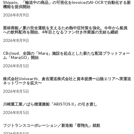
Shippio、「輸送中の商品」の可視化をInvoiceのAI-OCRで自動化する新
機能を提供開始
2026年8月9日
栗林商船／夏の安全運航を支えるため熱中症対策を強化。今年から船員
への飲料配布を開始、4年目となるファン付き作業服の支給も継続
2026年8月9日
CBcloud、全国の「Marq」施設を起点とした新たな配送プラットフォー
ム「MarqGO」開始
2026年8月5日
株式会社Univearth、倉吉運送株式会社と資本提携〜山陰エリアへ実運送
ネットワークを拡大〜
2026年8月5日
川崎重工業／ばら積運搬船「ARISTOS II」の引き渡し
2026年8月5日
フジトランスコーポレーション／新造船「蓉翔丸」就航
2026年8月5日