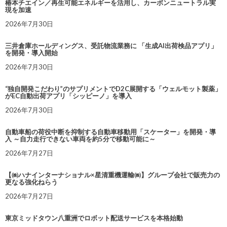
椿本チエイン／再生可能エネルギーを活用し、カーボンニュートラル実
現を加速
2026年7月30日
三井倉庫ホールディングス、受託物流業務に 「生成AI出荷検品アプリ」
を開発・導入開始
2026年7月30日
“独自開発こだわり”のサプリメントでD2C展開する「ウェルモット製薬」
がEC自動出荷アプリ「シッピーノ」を導入
2026年7月30日
自動車船の荷役中断を抑制する自動車移動用「スケーター」を開発・導
入 ～自力走行できない車両を約5分で移動可能に～
2026年7月27日
【㈱ハナインターナショナル×星清重機運輸㈱】グループ会社で販売力の
更なる強化ねらう
2026年7月27日
東京ミッドタウン八重洲でロボット配送サービスを本格始動