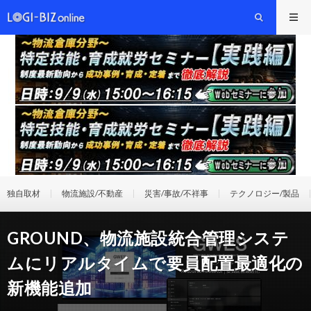
独自取材
物流施設/不動産
災害/事故/不祥事
テクノロジー/製品
GROUND、物流施設統合管理システ
ムにリアルタイムで要員配置最適化の
新機能追加