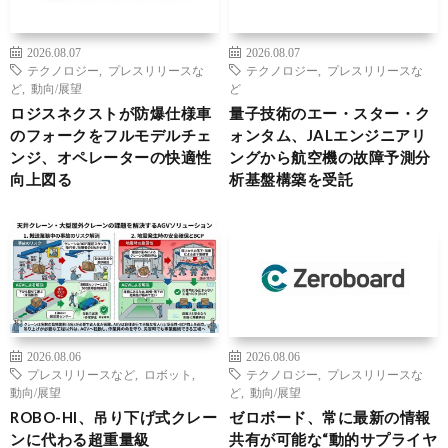
2026.08.07
2026.08.07
テクノロジー
,
プレスリリースな
テクノロジー
,
プレスリリースな
ど
,
動向/展望
ど
ロジスネクストが防爆仕様車
量子技術のエー・スター・ク
のフォークをフルモデルチェ
ォンタム、JALエンジニアリ
ンジ、オペレーターの快適性
ングから航空機の故障予測分
向上図る
析基盤構築を受託
2026.08.06
2026.08.06
プレスリリースなど
,
ロボット
,
テクノロジー
,
プレスリリースな
動向/展望
ど
,
動向/展望
ROBO-HI、吊り下げ式クレー
ゼロボード、常に最新の情報
ンに代わる超重量級
共有が可能な“動的サプライヤ