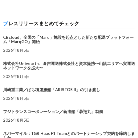
プレスリリースまとめてチェック
CBcloud、全国の「Marq」施設を起点とした新たな配送プラットフォー
ム「MarqGO」開始
2026年8月5日
株式会社Univearth、倉吉運送株式会社と資本提携〜山陰エリアへ実運送
ネットワークを拡大〜
2026年8月5日
川崎重工業／ばら積運搬船「ARISTOS II」の引き渡し
2026年8月5日
フジトランスコーポレーション／新造船「蓉翔丸」就航
2026年8月5日
ネバーマイル：TGR Haas F1 Teamとのパートナーシップ契約を締結しま
した