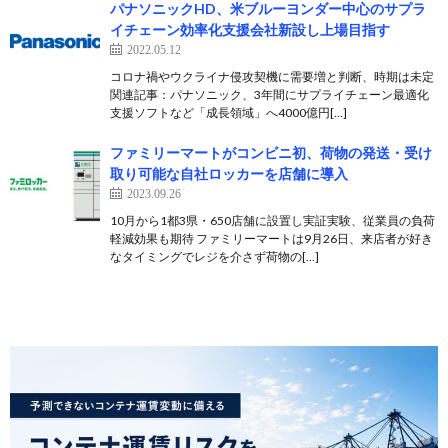
パナソニックHD、米ブルーヨンダー中心のサプラ
イチェーン効率化支援会社新設し上場目指す
2022.05.12
コロナ禍やウクライナ侵攻契機に需要増と判断、時期は未定
関連記事：パナソニック、3年間にサプライチェーン最適化
支援ソフトなど「成長領域」へ4000億円[…]
ファミリーマートがコンビニ初、荷物の発送・受け
取り可能な自社ロッカーを店舗に導入
2023.09.26
10月から1都3県・650店舗に設置し実証実験、従業員の負荷
軽減効果も期待 ファミリーマートは9月26日、来店者が好き
なタイミングでレジを介さず荷物の[…]