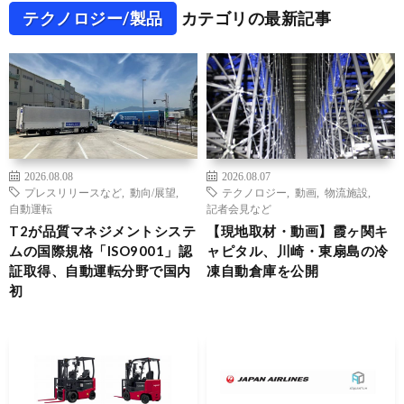
テクノロジー/製品
カテゴリの最新記事
2026.08.08
2026.08.07
プレスリリースなど
,
動向/展望
,
テクノロジー
,
動画
,
物流施設
,
自動運転
記者会見など
T2が品質マネジメントシステ
【現地取材・動画】霞ヶ関キ
ムの国際規格「ISO9001」認
ャピタル、川崎・東扇島の冷
証取得、自動運転分野で国内
凍自動倉庫を公開
初