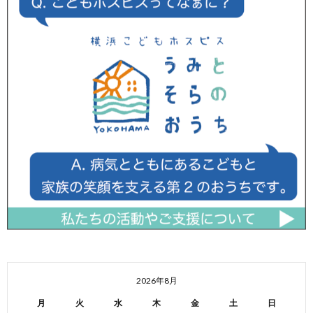
2026年8月
月
火
水
木
金
土
日