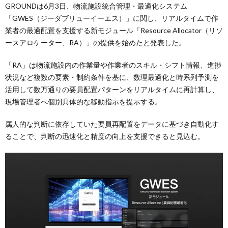
GROUNDは6月3日、物流施設統合管理・最適化システム
「GWES（ジーダブリューイーエス）」に関し、リアルタイムで作
業者の最適配置を支援する新モジュール「Resource Allocator（リソ
ースアロケーター、RA）」の提供を始めたと発表した。
「RA」は物流施設内の作業量や作業者のスキル・シフト情報、進捗
状況など複数の要素・制約条件を基に、数理最適化と時系列予測を
活用して数万通りの要員配置パターンをリアルタイムに再計算し、
現場管理者へ個別具体的な移動指示を提示する。
属人的な判断に依存していた要員再配置をデータに基づき自動化す
ることで、判断の迅速化と精度の向上を支援できると見込む。