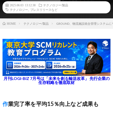
2025.06.03 13:12:38
テクノロジー/製品
テクノロジー
,
プレスリリースなど
テクノロジー/製品
GROUND、物流施設統合管理システム
HOME
月刊LOGI-BIZ 7月号は「未来を創る輸送改革」 先行企業の
生存戦略を徹底取材
作業完了率を平均15％向上など成果も