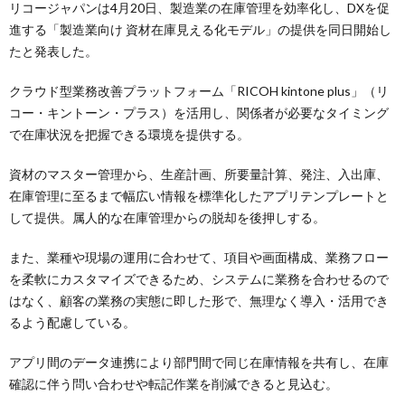
リコージャパンは4月20日、製造業の在庫管理を効率化し、DXを促
進する「製造業向け 資材在庫見える化モデル」の提供を同日開始し
たと発表した。
クラウド型業務改善プラットフォーム「RICOH kintone plus」（リ
コー・キントーン・プラス）を活用し、関係者が必要なタイミング
で在庫状況を把握できる環境を提供する。
資材のマスター管理から、生産計画、所要量計算、発注、入出庫、
在庫管理に至るまで幅広い情報を標準化したアプリテンプレートと
して提供。属人的な在庫管理からの脱却を後押しする。
また、業種や現場の運用に合わせて、項目や画面構成、業務フロー
を柔軟にカスタマイズできるため、システムに業務を合わせるので
はなく、顧客の業務の実態に即した形で、無理なく導入・活用でき
るよう配慮している。
アプリ間のデータ連携により部門間で同じ在庫情報を共有し、在庫
確認に伴う問い合わせや転記作業を削減できると見込む。