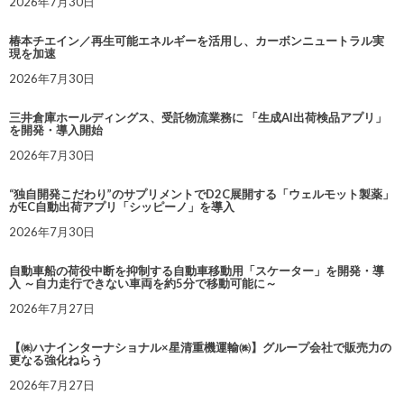
2026年7月30日
椿本チエイン／再生可能エネルギーを活用し、カーボンニュートラル実
現を加速
2026年7月30日
三井倉庫ホールディングス、受託物流業務に 「生成AI出荷検品アプリ」
を開発・導入開始
2026年7月30日
“独自開発こだわり”のサプリメントでD2C展開する「ウェルモット製薬」
がEC自動出荷アプリ「シッピーノ」を導入
2026年7月30日
自動車船の荷役中断を抑制する自動車移動用「スケーター」を開発・導
入 ～自力走行できない車両を約5分で移動可能に～
2026年7月27日
【㈱ハナインターナショナル×星清重機運輸㈱】グループ会社で販売力の
更なる強化ねらう
2026年7月27日