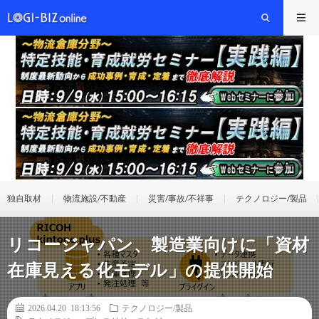
独自取材
物流施設/不動産
災害/事故/不祥事
テクノロジー/製品
リコージャパン、製造業向けに「資材
在庫見える化モデル」の提供開始
2026.04.20 18:13:56
テクノロジー/製品