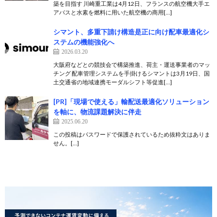
築を目指す 川崎重工業は4月12日、フランスの航空機大手エ
アバスと水素を燃料に用いた航空機の商用[…]
シマント、多重下請け構造是正に向け配車最適化シ
ステムの機能強化へ
2026.03.20
大阪府などとの競技会で構築推進、荷主・運送事業者のマッ
チング 配車管理システムを手掛けるシマントは3月19日、国
土交通省の地域連携モーダルシフト等促進[…]
[PR]「現場で使える」輸配送最適化ソリューション
を軸に、物流課題解決に伴走
2025.06.20
この投稿はパスワードで保護されているため抜粋文はありま
せん。[…]