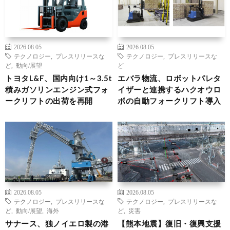
2026.08.05
2026.08.05
テクノロジー
,
プレスリリースな
テクノロジー
,
プレスリリースな
ど
,
動向/展望
ど
トヨタL&F、国内向け1～3.5t
エバラ物流、ロボットパレタ
積みガソリンエンジン式フォ
イザーと連携するハクオウロ
ークリフトの出荷を再開
ボの自動フォークリフト導入
2026.08.05
2026.08.05
テクノロジー
,
プレスリリースな
テクノロジー
,
プレスリリースな
ど
,
動向/展望
,
海外
ど
,
災害
サナース、独ノイエロ製の港
【熊本地震】復旧・復興支援