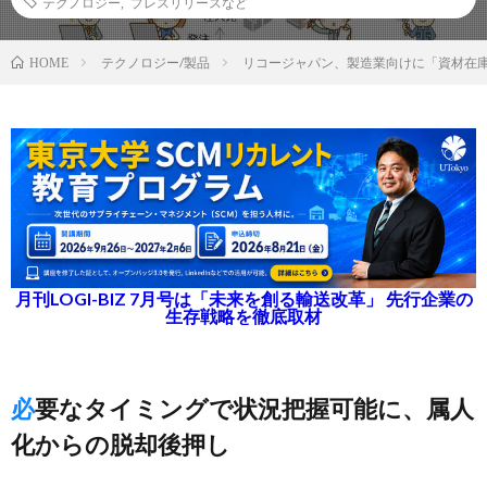
テクノロジー
,
プレスリリースなど
テクノロジー/製品
リコージャパン、製造業向けに「資材在
HOME
月刊LOGI-BIZ 7月号は「未来を創る輸送改革」 先行企業の
生存戦略を徹底取材
必要なタイミングで状況把握可能に、属人
化からの脱却後押し