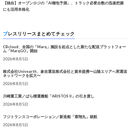
【独自】オープンロジの「AI梱包予測」、トラック必要台数の迅速把握
にも活用本格化
プレスリリースまとめてチェック
CBcloud、全国の「Marq」施設を起点とした新たな配送プラットフォー
ム「MarqGO」開始
2026年8月5日
株式会社Univearth、倉吉運送株式会社と資本提携〜山陰エリアへ実運送
ネットワークを拡大〜
2026年8月5日
川崎重工業／ばら積運搬船「ARISTOS II」の引き渡し
2026年8月5日
フジトランスコーポレーション／新造船「蓉翔丸」就航
2026年8月5日