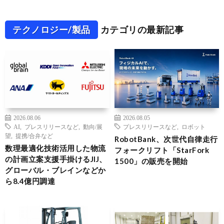
テクノロジー/製品
カテゴリの最新記事
2026.08.06
2026.08.05
AI
,
プレスリリースなど
,
動向/展
プレスリリースなど
,
ロボット
望
,
提携/合弁など
RobotBank、次世代自律走行
数理最適化技術活用した物流
フォークリフト「StarFork
の計画立案支援手掛けるJIJ、
1500」の販売を開始
グローバル・ブレインなどか
ら8.4億円調達