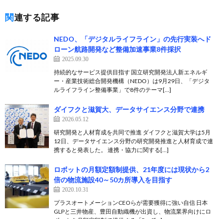
関連する記事
NEDO、「デジタルライフライン」の先行実装へド
ローン航路開発など整備加速事業8件採択
2025.09.30
持続的なサービス提供目指す 国立研究開発法人新エネルギ
ー・産業技術総合開発機構（NEDO）は9月29日、「デジタ
ルライフライン整備事業」で8件のテーマ[…]
ダイフクと滋賀大、データサイエンス分野で連携
2026.05.12
研究開発と人材育成を共同で推進 ダイフクと滋賀大学は5月
12日、データサイエンス分野の研究開発推進と人材育成で連
携すると発表した。 連携・協力に関する[…]
ロボットの月額定額制提供、21年度には現状から2
倍の物流施設40～50カ所導入を目指す
2020.10.31
プラスオートメーションCEOらが需要獲得に強い自信 日本
GLPと三井物産、豊田自動織機が出資し、物流業界向けにロ