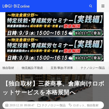
独自取材
物流施設/不動産
災害/事故/不祥事
テクノロジー/製品
【独自取材】三菱商事、倉庫向けロボ
ットサービスを本格展開へ
2019.12.18 09:00:47
テクノロジー/製品
ロボット
,
独自取材