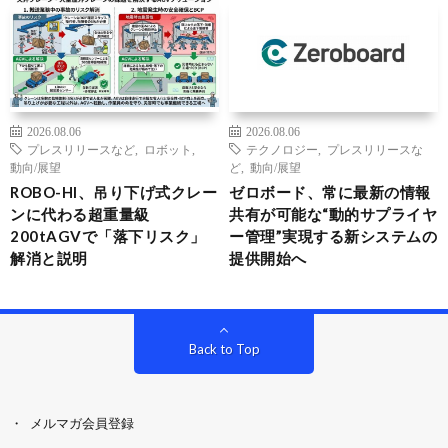
2026.08.06
2026.08.06
プレスリリースなど
,
ロボット
,
テクノロジー
,
プレスリリースな
動向/展望
ど
,
動向/展望
ROBO-HI、吊り下げ式クレー
ゼロボード、常に最新の情報
ンに代わる超重量級
共有が可能な“動的サプライヤ
200tAGVで「落下リスク」
ー管理”実現する新システムの
解消と説明
提供開始へ
Back to Top
メルマガ会員登録