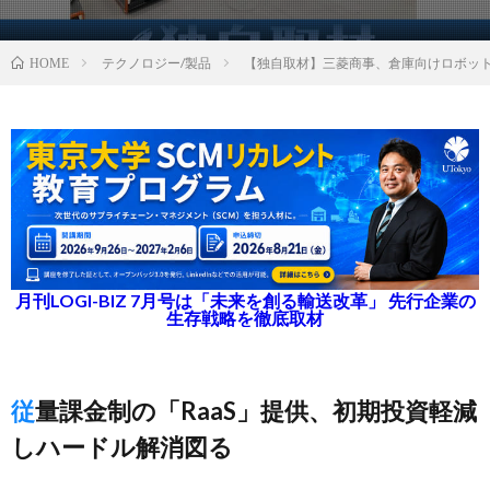
テクノロジー/製品
【独自取材】三菱商事、倉庫向けロボッ
HOME
月刊LOGI-BIZ 7月号は「未来を創る輸送改革」 先行企業の
生存戦略を徹底取材
従量課金制の「RaaS」提供、初期投資軽減
しハードル解消図る