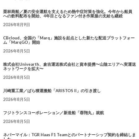
栗林商船／夏の安全運航を支えるため熱中症対策を強化。今年から船員
への飲料配布を開始、4年目となるファン付き作業服の支給も継続
2026年8月9日
CBcloud、全国の「Marq」施設を起点とした新たな配送プラットフォー
ム「MarqGO」開始
2026年8月5日
株式会社Univearth、倉吉運送株式会社と資本提携〜山陰エリアへ実運送
ネットワークを拡大〜
2026年8月5日
川崎重工業／ばら積運搬船「ARISTOS II」の引き渡し
2026年8月5日
フジトランスコーポレーション／新造船「蓉翔丸」就航
2026年8月5日
ネバーマイル：TGR Haas F1 Teamとのパートナーシップ契約を締結しま