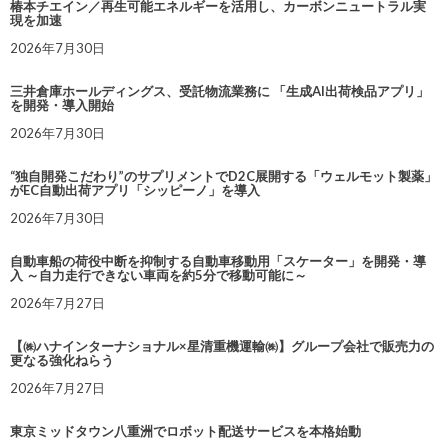
椿本チエイン／再生可能エネルギーを活用し、カーボンニュートラル実
現を加速
2026年7月30日
三井倉庫ホールディングス、受託物流業務に 「生成AI出荷検品アプリ」
を開発・導入開始
2026年7月30日
“独自開発こだわり”のサプリメントでD2C展開する「ウェルモット製薬」
がEC自動出荷アプリ「シッピーノ」を導入
2026年7月30日
自動車船の荷役中断を抑制する自動車移動用「スケーター」を開発・導
入 ～自力走行できない車両を約5分で移動可能に～
2026年7月27日
【㈱ハナインターナショナル×星清重機運輸㈱】グループ会社で販売力の
更なる強化ねらう
2026年7月27日
東京ミッドタウン八重洲でロボット配送サービスを本格始動