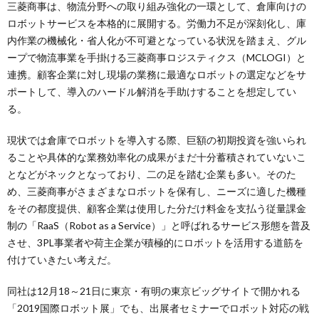
三菱商事は、物流分野への取り組み強化の一環として、倉庫向けの
ロボットサービスを本格的に展開する。労働力不足が深刻化し、庫
内作業の機械化・省人化が不可避となっている状況を踏まえ、グル
ープで物流事業を手掛ける三菱商事ロジスティクス（MCLOGI）と
連携。顧客企業に対し現場の業務に最適なロボットの選定などをサ
ポートして、導入のハードル解消を手助けすることを想定してい
る。
現状では倉庫でロボットを導入する際、巨額の初期投資を強いられ
ることや具体的な業務効率化の成果がまだ十分蓄積されていないこ
となどがネックとなっており、二の足を踏む企業も多い。そのた
め、三菱商事がさまざまなロボットを保有し、ニーズに適した機種
をその都度提供、顧客企業は使用した分だけ料金を支払う従量課金
制の「RaaS（Robot as a Service）」と呼ばれるサービス形態を普及
させ、3PL事業者や荷主企業が積極的にロボットを活用する道筋を
付けていきたい考えだ。
同社は12月18～21日に東京・有明の東京ビッグサイトで開かれる
「2019国際ロボット展」でも、出展者セミナーでロボット対応の戦