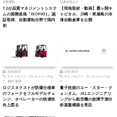
自動運転
記者会見など
T2が品質マネジメントシステ
【現地取材・動画】霞ヶ関キ
ムの国際規格「ISO9001」認
ャピタル、川崎・東扇島の冷
証取得、自動運転分野で国内
凍自動倉庫を公開
初
2026.08.07
2026.08.07
テクノロジー
,
プレスリリースな
テクノロジー
,
プレスリリースな
ど
,
動向/展望
ど
ロジスネクストが防爆仕様車
量子技術のエー・スター・ク
のフォークをフルモデルチェ
ォンタム、JALエンジニアリ
ンジ、オペレーターの快適性
ングから航空機の故障予測分
向上図る
析基盤構築を受託