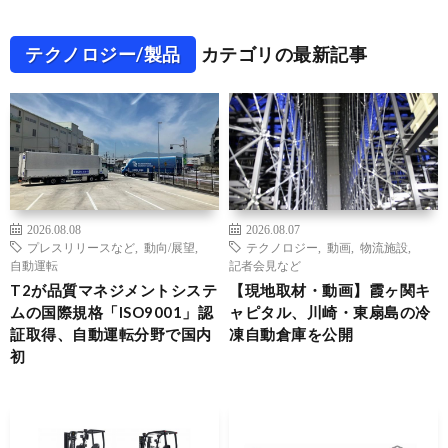
テクノロジー/製品
カテゴリの最新記事
2026.08.08
2026.08.07
プレスリリースなど
,
動向/展望
,
テクノロジー
,
動画
,
物流施設
,
自動運転
記者会見など
T2が品質マネジメントシステ
【現地取材・動画】霞ヶ関キ
ムの国際規格「ISO9001」認
ャピタル、川崎・東扇島の冷
証取得、自動運転分野で国内
凍自動倉庫を公開
初