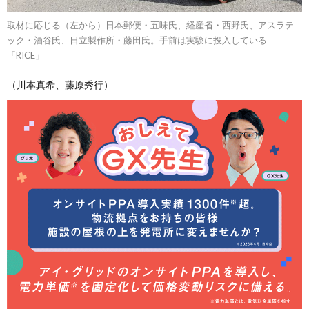
取材に応じる（左から）日本郵便・五味氏、経産省・西野氏、アスラテ
ック・酒谷氏、日立製作所・藤田氏。手前は実験に投入している
「RICE」
（川本真希、藤原秀行）