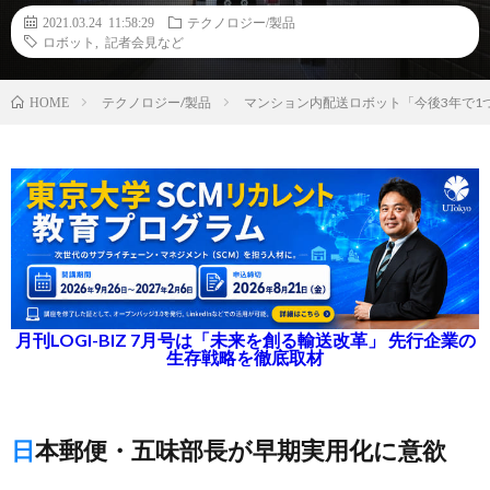
2021.03.24 11:58:29
テクノロジー/製品
ロボット
,
記者会見など
テクノロジー/製品
マンション内配送ロボット「今後3年で1
HOME
月刊LOGI-BIZ 7月号は「未来を創る輸送改革」 先行企業の
生存戦略を徹底取材
日本郵便・五味部長が早期実用化に意欲