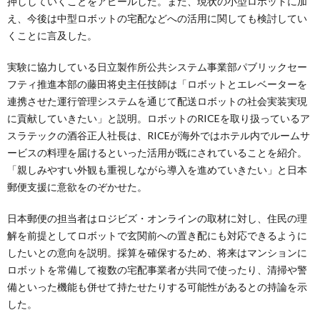
押ししていくことをアピールした。また、現状の小型ロボットに加
え、今後は中型ロボットの宅配などへの活用に関しても検討してい
くことに言及した。
実験に協力している日立製作所公共システム事業部パブリックセー
フティ推進本部の藤田将史主任技師は「ロボットとエレベーターを
連携させた運行管理システムを通じて配送ロボットの社会実装実現
に貢献していきたい」と説明。ロボットのRICEを取り扱っているア
スラテックの酒谷正人社長は、RICEが海外ではホテル内でルームサ
ービスの料理を届けるといった活用が既にされていることを紹介。
「親しみやすい外観も重視しながら導入を進めていきたい」と日本
郵便支援に意欲をのぞかせた。
日本郵便の担当者はロジビズ・オンラインの取材に対し、住民の理
解を前提としてロボットで玄関前への置き配にも対応できるように
したいとの意向を説明。採算を確保するため、将来はマンションに
ロボットを常備して複数の宅配事業者が共同で使ったり、清掃や警
備といった機能も併せて持たせたりする可能性があるとの持論を示
した。