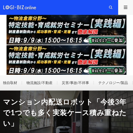
独自取材
物流施設/不動産
災害/事故/不祥事
テクノロジー/製品
マンション内配送ロボット「今後3年
で1つでも多く実装ケース積み重ねた
い」