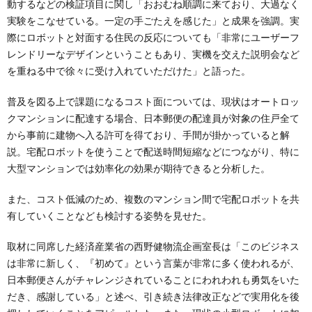
動するなどの検証項目に関し「おおむね順調に来ており、大過なく
実験をこなせている。一定の手ごたえを感じた」と成果を強調。実
際にロボットと対面する住民の反応についても「非常にユーザーフ
レンドリーなデザインということもあり、実機を交えた説明会など
を重ねる中で徐々に受け入れていただけた」と語った。
普及を図る上で課題になるコスト面については、現状はオートロッ
クマンションに配達する場合、日本郵便の配達員が対象の住戸全て
から事前に建物へ入る許可を得ており、手間が掛かっていると解
説。宅配ロボットを使うことで配送時間短縮などにつながり、特に
大型マンションでは効率化の効果が期待できると分析した。
また、コスト低減のため、複数のマンション間で宅配ロボットを共
有していくことなども検討する姿勢を見せた。
取材に同席した経済産業省の西野健物流企画室長は「このビジネス
は非常に新しく、『初めて』という言葉が非常に多く使われるが、
日本郵便さんがチャレンジされていることにわれわれも勇気をいた
だき、感謝している」と述べ、引き続き法律改正などで実用化を後