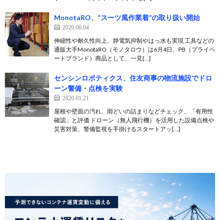
MonotaRO、“スーツ風作業着”の取り扱い開始
2020.06.04
伸縮性や耐久性向上、静電気抑制やはっ水も実現 工具などの
通販大手MonotaRO（モノタロウ）は6月4日、PB（プライベ
ートブランド）商品として、一見[…]
センシンロボティクス、住友商事の物流施設でドロ
ーン警備・点検を実験
2020.01.21
屋根や壁面の汚れ、雨どいの詰まりなどチェック、「有用性
確認」と評価 ドローン（無人飛行機）を活用した設備点検や
災害対策、警備監視を手掛けるスタートアッ[…]