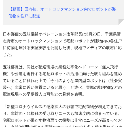
【動画】国内初、オートロックマンション内でロボットが郵
便物を住戸に配送
日本郵便の五味儀裕オペレーション改革部長は3月23日、千葉県習
志野市のオートロックマンションで宅配ロボットが建物内の各住戸
に荷物を届ける実証実験を公開した後、現地でメディアの取材に応
じた。
五味部長は、同社が配送現場の業務効率化へドローン（無人飛行
機）や公道を走行する宅配ロボットの活用に向けた取り組みを進め
ていることに触れた上で「今回のような屋内型ロボットは（社会実
装へ）非常に近い位置にいると思う」と述べ、実際の郵便物などの
配達現場への早期投入は可能との見解を表明。
「新型コロナウイルスの感染拡大の影響で宅配荷物が増えてきてお
り、非対面・非接触の受け取りニーズも加速度的に強まっている。
宅配ロボットが果たす物流面での役割は非常にニーズが高まってお
り、今後3年間で何とか実装のケースを1つでも多く積み重ねていき