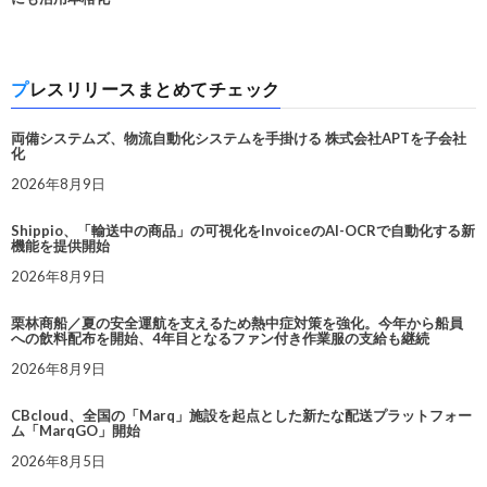
プレスリリースまとめてチェック
両備システムズ、物流自動化システムを手掛ける 株式会社APTを子会社
化
2026年8月9日
Shippio、「輸送中の商品」の可視化をInvoiceのAI-OCRで自動化する新
機能を提供開始
2026年8月9日
栗林商船／夏の安全運航を支えるため熱中症対策を強化。今年から船員
への飲料配布を開始、4年目となるファン付き作業服の支給も継続
2026年8月9日
CBcloud、全国の「Marq」施設を起点とした新たな配送プラットフォー
ム「MarqGO」開始
2026年8月5日