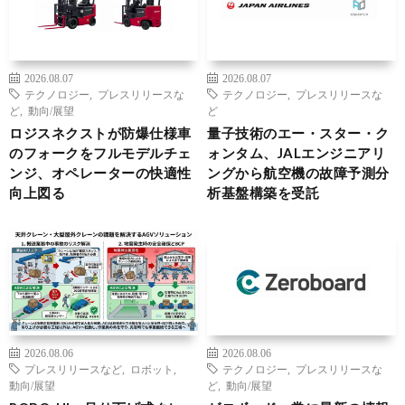
2026.08.07
2026.08.07
テクノロジー
,
プレスリリースな
テクノロジー
,
プレスリリースな
ど
,
動向/展望
ど
ロジスネクストが防爆仕様車
量子技術のエー・スター・ク
のフォークをフルモデルチェ
ォンタム、JALエンジニアリ
ンジ、オペレーターの快適性
ングから航空機の故障予測分
向上図る
析基盤構築を受託
2026.08.06
2026.08.06
プレスリリースなど
,
ロボット
,
テクノロジー
,
プレスリリースな
動向/展望
ど
,
動向/展望