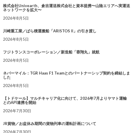
株式会社Univearth、倉吉運送株式会社と資本提携〜山陰エリアへ実運送
ネットワークを拡大〜
2026年8月5日
川崎重工業／ばら積運搬船「ARISTOS II」の引き渡し
2026年8月5日
フジトランスコーポレーション／新造船「蓉翔丸」就航
2026年8月5日
ネバーマイル：TGR Haas F1 Teamとのパートナーシップ契約を締結しま
した
2026年8月5日
【トドケール】マルチキャリア化に向けて、2026年7月よりヤマト運輸
とのAPI連携を開始
2026年7月30日
JR貨物／お盆休み期間の貨物列車の運転計画について
2026年7月30日