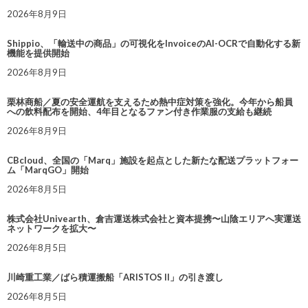
2026年8月9日
Shippio、「輸送中の商品」の可視化をInvoiceのAI-OCRで自動化する新
機能を提供開始
2026年8月9日
栗林商船／夏の安全運航を支えるため熱中症対策を強化。今年から船員
への飲料配布を開始、4年目となるファン付き作業服の支給も継続
2026年8月9日
CBcloud、全国の「Marq」施設を起点とした新たな配送プラットフォー
ム「MarqGO」開始
2026年8月5日
株式会社Univearth、倉吉運送株式会社と資本提携〜山陰エリアへ実運送
ネットワークを拡大〜
2026年8月5日
川崎重工業／ばら積運搬船「ARISTOS II」の引き渡し
2026年8月5日