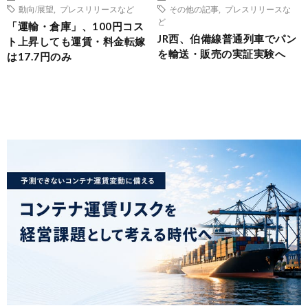
動向/展望
,
プレスリリースなど
その他の記事
,
プレスリリースな
ど
「運輸・倉庫」、100円コス
JR西、伯備線普通列車でパン
ト上昇しても運賃・料金転嫁
を輸送・販売の実証実験へ
は17.7円のみ