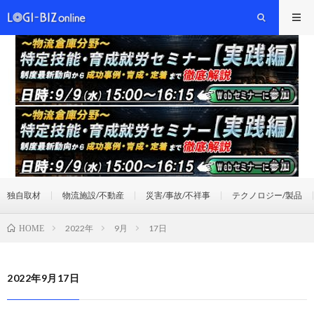
独自取材
物流施設/不動産
災害/事故/不祥事
テクノロジー/製品
2022年
9月
17日
HOME
2022年9月17日