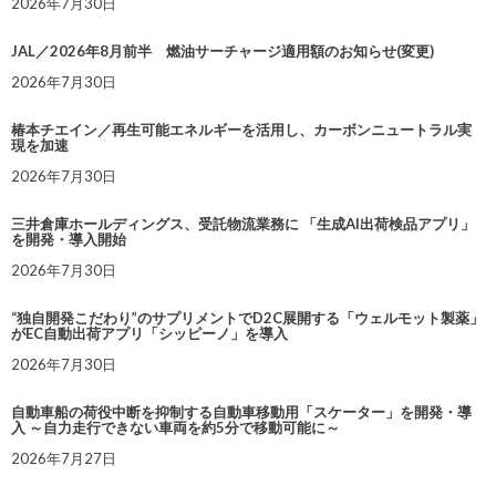
2026年7月30日
JAL／2026年8月前半 燃油サーチャージ適用額のお知らせ(変更)
2026年7月30日
椿本チエイン／再生可能エネルギーを活用し、カーボンニュートラル実
現を加速
2026年7月30日
三井倉庫ホールディングス、受託物流業務に 「生成AI出荷検品アプリ」
を開発・導入開始
2026年7月30日
“独自開発こだわり”のサプリメントでD2C展開する「ウェルモット製薬」
がEC自動出荷アプリ「シッピーノ」を導入
2026年7月30日
自動車船の荷役中断を抑制する自動車移動用「スケーター」を開発・導
入 ～自力走行できない車両を約5分で移動可能に～
2026年7月27日