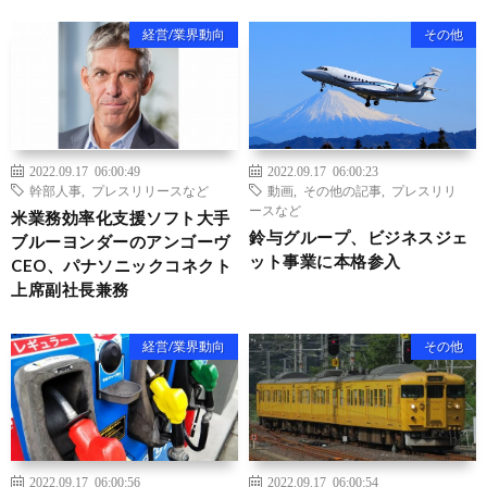
経営/業界動向
その他
2022.09.17 06:00:49
2022.09.17 06:00:23
幹部人事
,
プレスリリースなど
動画
,
その他の記事
,
プレスリリ
ースなど
米業務効率化支援ソフト大手
鈴与グループ、ビジネスジェ
ブルーヨンダーのアンゴーヴ
ット事業に本格参入
CEO、パナソニックコネクト
上席副社長兼務
経営/業界動向
その他
2022.09.17 06:00:56
2022.09.17 06:00:54