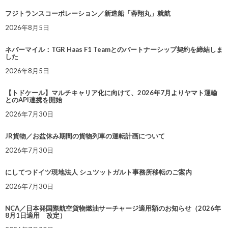
フジトランスコーポレーション／新造船「蓉翔丸」就航
2026年8月5日
ネバーマイル：TGR Haas F1 Teamとのパートナーシップ契約を締結しま
した
2026年8月5日
【トドケール】マルチキャリア化に向けて、2026年7月よりヤマト運輸
とのAPI連携を開始
2026年7月30日
JR貨物／お盆休み期間の貨物列車の運転計画について
2026年7月30日
にしてつドイツ現地法人 シュツットガルト事務所移転のご案内
2026年7月30日
NCA／日本発国際航空貨物燃油サーチャージ適用額のお知らせ（2026年
8月1日適用 改定）