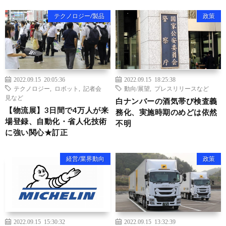
テクノロジー/製品
政策
2022.09.15 20:05:36
2022.09.15 18:25:38
テクノロジー
,
ロボット
,
記者会
動向/展望
,
プレスリリースなど
見など
白ナンバーの酒気帯び検査義
【物流展】3日間で4万人が来
務化、実施時期のめどは依然
場登録、自動化・省人化技術
不明
に強い関心★訂正
経営/業界動向
政策
2022.09.15 15:30:32
2022.09.15 13:32:39