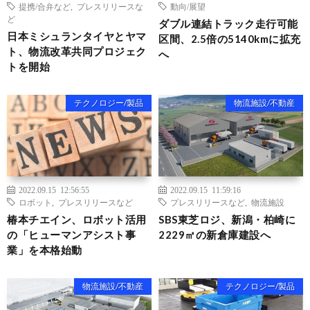
提携/合弁など
,
プレスリリースな
動向/展望
ど
ダブル連結トラック走行可能
日本ミシュランタイヤとヤマ
区間、2.5倍の5140kmに拡充
ト、物流改革共同プロジェク
へ
トを開始
テクノロジー/製品
物流施設/不動産
2022.09.15 12:56:55
2022.09.15 11:59:16
ロボット
,
プレスリリースなど
プレスリリースなど
,
物流施設
椿本チエイン、ロボット活用
SBS東芝ロジ、新潟・柏崎に
の「ヒューマンアシスト事
2229㎡の新倉庫建設へ
業」を本格始動
物流施設/不動産
テクノロジー/製品