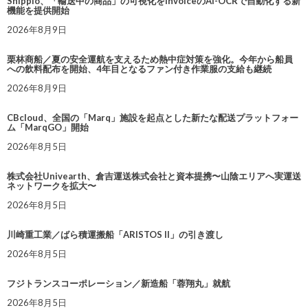
Shippio、「輸送中の商品」の可視化をInvoiceのAI-OCRで自動化する新
機能を提供開始
2026年8月9日
栗林商船／夏の安全運航を支えるため熱中症対策を強化。今年から船員
への飲料配布を開始、4年目となるファン付き作業服の支給も継続
2026年8月9日
CBcloud、全国の「Marq」施設を起点とした新たな配送プラットフォー
ム「MarqGO」開始
2026年8月5日
株式会社Univearth、倉吉運送株式会社と資本提携〜山陰エリアへ実運送
ネットワークを拡大〜
2026年8月5日
川崎重工業／ばら積運搬船「ARISTOS II」の引き渡し
2026年8月5日
フジトランスコーポレーション／新造船「蓉翔丸」就航
2026年8月5日