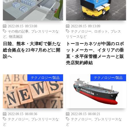
2022.09.15 09:53:08
2022.09.15 09:13:09
その他の記事
,
プレスリリースな
テクノロジー
,
ロボット
,
プレス
ど
,
物流施設
リリースなど
日陸、熊本・大津町で新たな
トーヨーカネツが中国のロボ
総合拠点を23年7月めどに開
ットメーカー、イタリアの垂
設へ
直・水平保管棚メーカーと販
売店契約締結
テクノロジー/製品
テクノロジー/製品
2022.09.15 06:00:36
2022.09.15 06:00:21
テクノロジー
,
プレスリリースな
テクノロジー
,
プレスリリースな
ど
ど