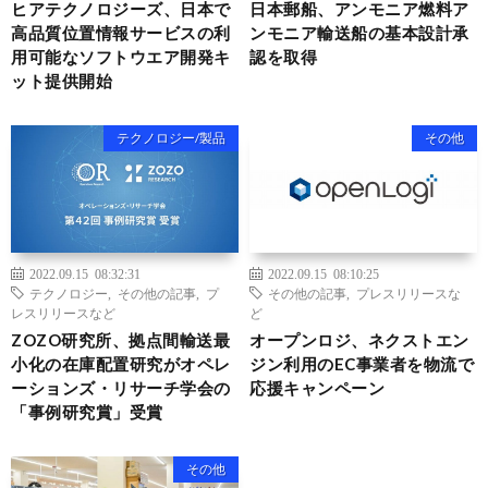
ヒアテクノロジーズ、日本で
日本郵船、アンモニア燃料ア
高品質位置情報サービスの利
ンモニア輸送船の基本設計承
用可能なソフトウエア開発キ
認を取得
ット提供開始
テクノロジー/製品
その他
2022.09.15 08:32:31
2022.09.15 08:10:25
テクノロジー
,
その他の記事
,
プ
その他の記事
,
プレスリリースな
レスリリースなど
ど
ZOZO研究所、拠点間輸送最
オープンロジ、ネクストエン
小化の在庫配置研究がオペレ
ジン利用のEC事業者を物流で
ーションズ・リサーチ学会の
応援キャンペーン
「事例研究賞」受賞
その他