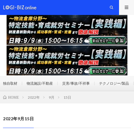
独自取材
物流施設/不動産
災害/事故/不祥事
テクノロジー/製品
2022年
9月
15日
HOME
2022年9月15日