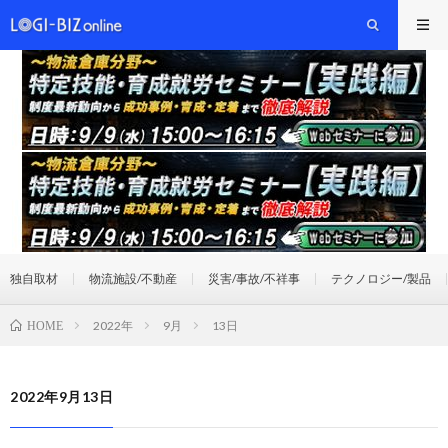
独自取材
物流施設/不動産
災害/事故/不祥事
テクノロジー/製品
2022年
9月
13日
HOME
2022年9月13日