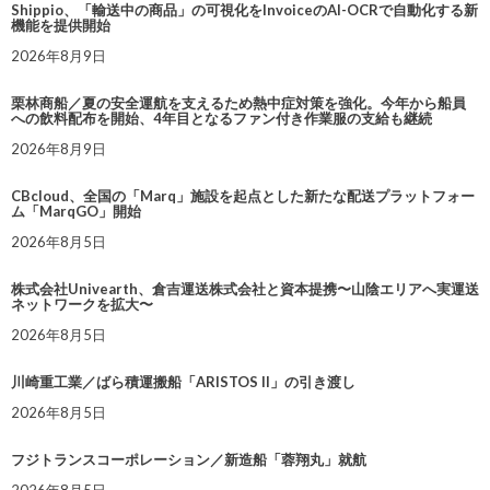
Shippio、「輸送中の商品」の可視化をInvoiceのAI-OCRで自動化する新
機能を提供開始
2026年8月9日
栗林商船／夏の安全運航を支えるため熱中症対策を強化。今年から船員
への飲料配布を開始、4年目となるファン付き作業服の支給も継続
2026年8月9日
CBcloud、全国の「Marq」施設を起点とした新たな配送プラットフォー
ム「MarqGO」開始
2026年8月5日
株式会社Univearth、倉吉運送株式会社と資本提携〜山陰エリアへ実運送
ネットワークを拡大〜
2026年8月5日
川崎重工業／ばら積運搬船「ARISTOS II」の引き渡し
2026年8月5日
フジトランスコーポレーション／新造船「蓉翔丸」就航