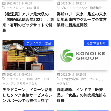
2022.09.13 14:09:20
2022.09.13 19:22:17
テクノロジー
,
動向/展望
プレスリリースなど
,
物流施設
【物流展】アジア最大級の
郵船ロジ、東京・足立の東京
「国際物流総合展2022」、東
団地倉庫内でグループ企業営
京・有明のビッグサイトで開
業所に新拠点開設
幕
テクノロジー/製品
経営/業界動向
2022.09.13 09:05:01
2022.09.13 19:29:31
テクノロジー
,
動画
,
海外
,
ドロ
その他の記事
,
海外
,
プレスリリ
ーン
,
プレスリリースなど
ースなど
テラドローン、ドローン活用
鴻池運輸、インドで「医療
したタンク点検サービスをシ
品」「食品」の卸売業免許を
ンガポールでも提供目指す
取得