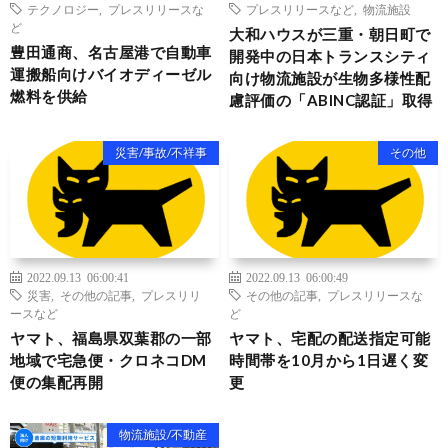
テクノロジー
,
プレスリリースな
プレスリリースなど
,
物流施設
ど
大和ハウスが三重・朝日町で
豊田通商、名古屋港で自動車
開発中の日本トランスシティ
運搬船向けバイオディーゼル
向け物流施設が生物多様性配
燃料を供給
慮評価の「ABINC認証」取得
災害/事故/不祥事
その他
2022.09.13 06:00:41
2022.09.13 06:00:49
災害
,
その他の記事
,
プレスリリ
その他の記事
,
プレスリリースな
ースなど
ど
ヤマト、福島県双葉郡の一部
ヤマト、宅配の配送指定可能
地域で宅急便・クロネコDM
時間帯を10月から1日遅く変
便の集配再開
更
物流施設/不動産