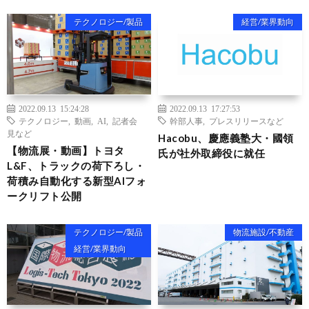
テクノロジー/製品
経営/業界動向
2022.09.13 15:24:28
2022.09.13 17:27:53
テクノロジー
,
動画
,
AI
,
記者会
幹部人事
,
プレスリリースなど
見など
Hacobu、慶應義塾大・國領
【物流展・動画】トヨタ
氏が社外取締役に就任
L&F、トラックの荷下ろし・
荷積み自動化する新型AIフォ
ークリフト公開
テクノロジー/製品
物流施設/不動産
経営/業界動向