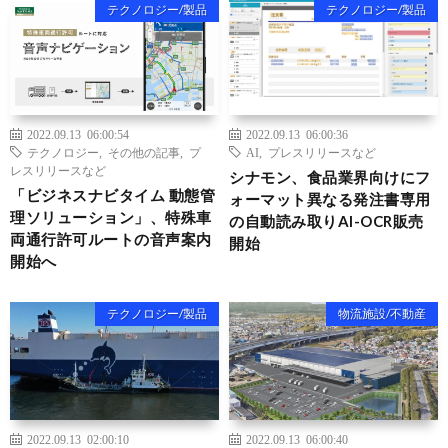
テクノロジー/製品
テクノロジー/製品
2022.09.13 06:00:54
2022.09.13 06:00:36
テクノロジー
,
その他の記事
,
プ
AI
,
プレスリリースなど
レスリリースなど
シナモン、食品業界向けにフ
「ビジネスナビタイム 動態管
ォーマット異なる発注書専用
理ソリューション」、特殊車
の自動読み取りAI-OCR販売
両通行許可ルートの音声案内
開始
開始へ
テクノロジー/製品
物流施設/不動産
2022.09.13 02:00:10
2022.09.13 06:00:40