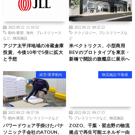
2022.09.22 11:10:52
2022.09.22 09:32:22
動向/展望
,
海外
,
プレスリリース
テクノロジー
,
プレスリリースな
など
,
物流施設
ど
アジア太平洋地域の冷蔵倉庫
米ベクトリクス、小型商用
投資、今後10年で5倍に拡大
BEVのプロトタイプを東京・
と予想
新橋で開設の旗艦店に展示へ
経営/業界動向
物流施設/不動産
2022.09.22 08:37:59
2022.09.22 09:17:15
動向/展望
,
プレスリリースなど
プレスリリースなど
,
物流施設
パワードウェア手掛けたパナ
ZOZO、千葉・習志野の物流
ソニック子会社のATOUN、
拠点で再生可能エネルギー由