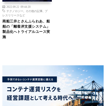
2022.09.22 09:44:20
テクノロジー
,
その他の記事
,
プ
レスリリースなど
商船三井とさんふらわあ、船
舶の「離着岸支援システム」
製品化へトライアルユース実
施