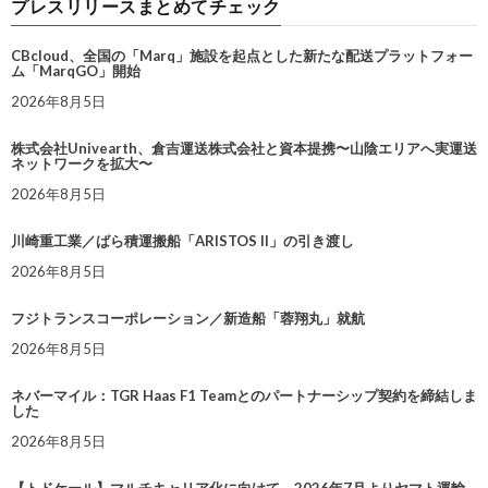
プレスリリースまとめてチェック
CBcloud、全国の「Marq」施設を起点とした新たな配送プラットフォー
ム「MarqGO」開始
2026年8月5日
株式会社Univearth、倉吉運送株式会社と資本提携〜山陰エリアへ実運送
ネットワークを拡大〜
2026年8月5日
川崎重工業／ばら積運搬船「ARISTOS II」の引き渡し
2026年8月5日
フジトランスコーポレーション／新造船「蓉翔丸」就航
2026年8月5日
ネバーマイル：TGR Haas F1 Teamとのパートナーシップ契約を締結しま
した
2026年8月5日