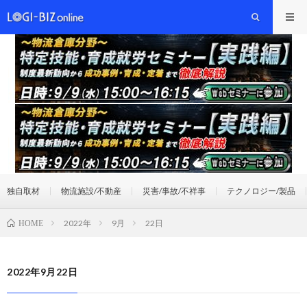
独自取材
物流施設/不動産
災害/事故/不祥事
テクノロジー/製品
2022年
9月
22日
HOME
2022年9月22日