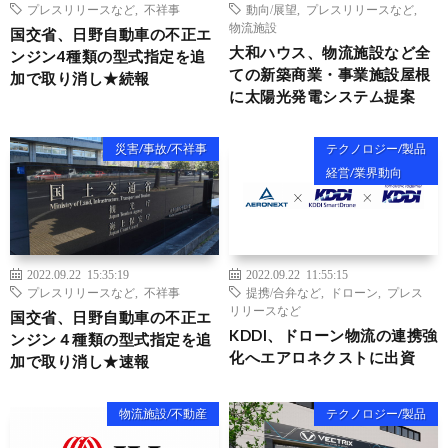
プレスリリースなど
,
不祥事
動向/展望
,
プレスリリースなど
,
物流施設
国交省、日野自動車の不正エ
大和ハウス、物流施設など全
ンジン4種類の型式指定を追
ての新築商業・事業施設屋根
加で取り消し★続報
に太陽光発電システム提案
災害/事故/不祥事
テクノロジー/製品
経営/業界動向
2022.09.22 15:35:19
2022.09.22 11:55:15
プレスリリースなど
,
不祥事
提携/合弁など
,
ドローン
,
プレス
リリースなど
国交省、日野自動車の不正エ
KDDI、ドローン物流の連携強
ンジン４種類の型式指定を追
化へエアロネクストに出資
加で取り消し★速報
物流施設/不動産
テクノロジー/製品