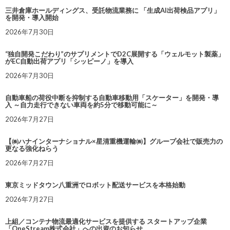
三井倉庫ホールディングス、受託物流業務に 「生成AI出荷検品アプリ」
を開発・導入開始
2026年7月30日
“独自開発こだわり”のサプリメントでD2C展開する「ウェルモット製薬」
がEC自動出荷アプリ「シッピーノ」を導入
2026年7月30日
自動車船の荷役中断を抑制する自動車移動用「スケーター」を開発・導
入 ～自力走行できない車両を約5分で移動可能に～
2026年7月27日
【㈱ハナインターナショナル×星清重機運輸㈱】グループ会社で販売力の
更なる強化ねらう
2026年7月27日
東京ミッドタウン八重洲でロボット配送サービスを本格始動
2026年7月27日
上組／コンテナ物流最適化サービスを提供する スタートアップ企業
「OneStream株式会社」への出資のお知らせ