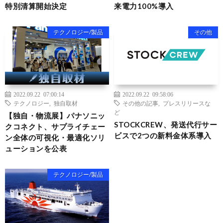
特別清算開始決定
来電力100%導入
テクノロジー/製品
その他
2022.09.22 07:00:14
2022.09.22 09:58:06
テクノロジー
,
独自取材
その他の記事
,
プレスリリースな
ど
【独自・物流展】パナソニッ
STOCKCREW、発送代行サー
クコネクト、サプライチェー
ビスで2つの新料金体系導入
ン全体の可視化・最適化ソリ
ューションを公表
テクノロジー/製品