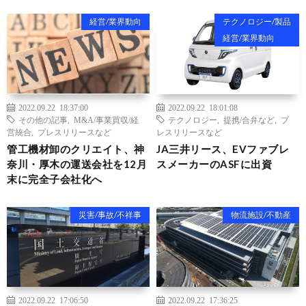
経営/業界動向
テクノロジー/製品
経営/業界動向
2022.09.22 18:37:00
2022.09.22 18:01:08
その他の記事
,
M&A/事業買収/経
テクノロジー
,
提携/合弁など
,
プ
営統合
,
プレスリリースなど
レスリリースなど
管工機材卸のクリエイト、神
JA三井リース、EVファブレ
奈川・厚木の運送会社を12月
スメーカーのASFに出資
末に完全子会社化へ
災害/事故/不祥事
物流施設/不動産
2022.09.22 17:06:50
2022.09.22 17:36:25