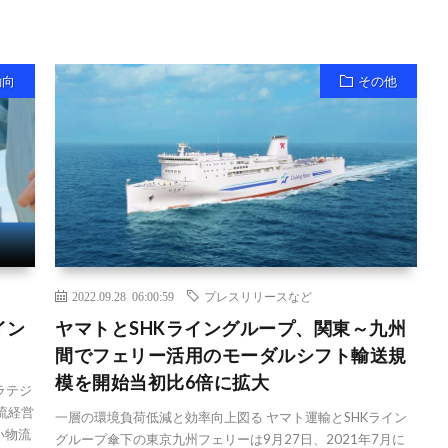
動向
その他
2022.09.28 06:00:59
プレスリリースなど
イン
ヤマトとSHKライングループ、関東～九州
間でフェリー活用のモーダルシフト輸送規
模を開始当初比6倍に拡大
ラテジ
流経営
一層の環境負荷低減と効率向上図る ヤマト運輸とSHKライン
い物流
グループ傘下の東京九州フェリーは9月27日、2021年7月に