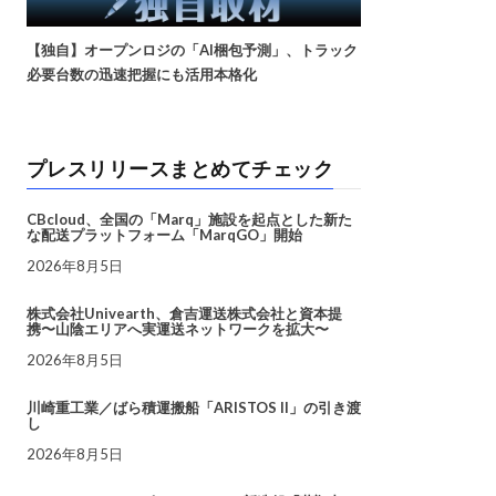
【独自】オープンロジの「AI梱包予測」、トラック
必要台数の迅速把握にも活用本格化
プレスリリースまとめてチェック
CBcloud、全国の「Marq」施設を起点とした新た
な配送プラットフォーム「MarqGO」開始
2026年8月5日
株式会社Univearth、倉吉運送株式会社と資本提
携〜山陰エリアへ実運送ネットワークを拡大〜
2026年8月5日
川崎重工業／ばら積運搬船「ARISTOS II」の引き渡
し
2026年8月5日