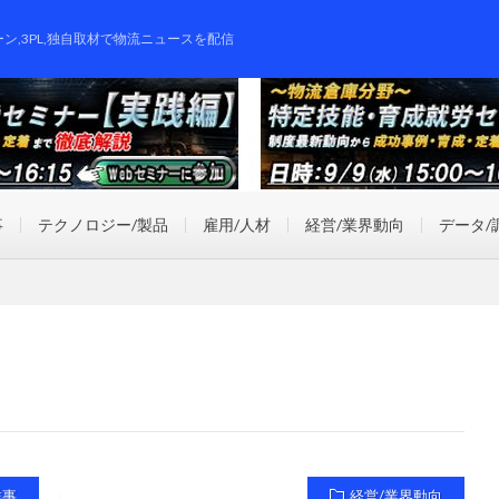
ーン,3PL,独自取材で物流ニュースを配信
事
テクノロジー/製品
雇用/人材
経営/業界動向
データ/
祥事
経営/業界動向