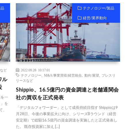
製品
テクノロジー/製品
経営/業界動向
など
2022.09.28 10:17:01
テクノロジー
,
M&A/事業買収/経営統合
,
動向/展望
,
プレスリ
ワル
リースなど
設
Shippio、16.5億円の資金調達と老舗通関会
社の買収を正式発表
報を一
）」を
「デジタルフォワーダー」として成長持続目指す Shippioは9
て、
月28日、今後の事業拡大に向け、シリーズBラウンド（経営
安定期）で総額16.5億円の資金調達を実施したと正式発表し
た。 既存投資家に加え […]