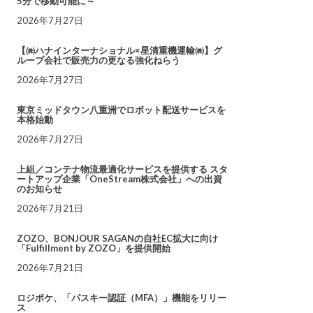
5分で移動可能に～
2026年7月27日
【㈱ハナインターナショナル×星清重機運輸㈱】グ
ループ会社で販売力の更なる強化ねらう
2026年7月27日
東京ミッドタウン八重洲でロボット配送サービスを
本格始動
2026年7月27日
上組／コンテナ物流最適化サービスを提供する スタ
ートアップ企業「OneStream株式会社」への出資
のお知らせ
2026年7月21日
ZOZO、BONJOUR SAGANの自社EC拡大に向け
「Fulfillment by ZOZO」を提供開始
2026年7月21日
ロジポケ、「パスキー認証（MFA）」機能をリリー
ス