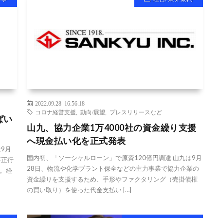
2022.09.28 16:56:18
コロナ経営支援
,
動向/展望
,
プレスリリースなど
ぱい
山九、協力企業1万4000社の資金繰り支援
へ現金払い化を正式発表
9月
国内初、「ソーシャルローン」で原資120億円調達 山九は9月
不正行
28日、物流や化学プラント保全などの主力事業で協力企業の
。経
資金繰りを支援するため、手形やファクタリング（売掛債権
の買い取り）を使った代金支払い […]