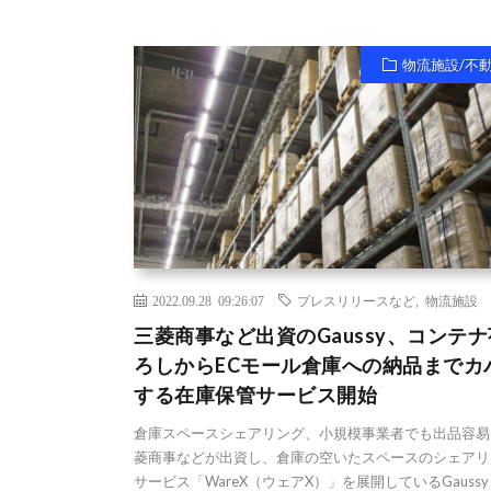
物流施設/不
2022.09.28 09:26:07
プレスリリースなど
,
物流施設
三菱商事など出資のGaussy、コンテ
ろしからECモール倉庫への納品までカ
する在庫保管サービス開始
倉庫スペースシェアリング、小規模事業者でも出品容易
菱商事などが出資し、倉庫の空いたスペースのシェアリ
サービス「WareX（ウェアX）」を展開しているGauss