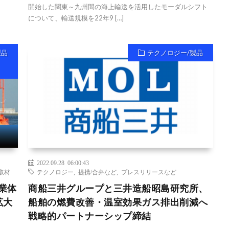
開始した関東～九州間の海上輸送を活用したモーダルシフト
について、輸送規模を22年9 […]
製品
テクノロジー/製品
2022.09.28 06:00:43
取材
テクノロジー
,
提携/合弁など
,
プレスリリースなど
事業体
商船三井グループと三井造船昭島研究所、
拡大
船舶の燃費改善・温室効果ガス排出削減へ
戦略的パートナーシップ締結