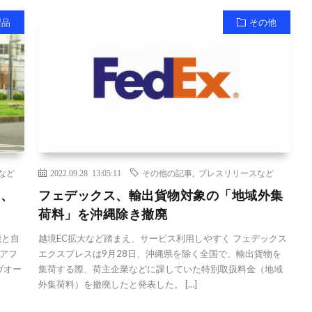
製品
その他
など
2022.09.28 13:05:11
その他の記事
,
プレスリリースなど
ス、
フェデックス、輸出貨物対象の「地域外集
荷料」を沖縄除き撤廃
機と自
越境EC拡大など踏まえ、サービス利用しやすく フェデックス
アフ
エクスプレスは9月28日、沖縄県を除く全国で、輸出貨物を
ヴオー
集荷する際、荷主企業などに課していた特別取扱料金（地域
外集荷料）を撤廃したと発表した。 […]