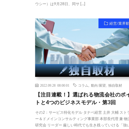
ウシー）は9月28日、同サ […]
経営/業界
2022.09.28 08:00:01
コラム
,
動向/展望
,
独自取材
【注目連載！】選ばれる物流会社のポ
トと4つのビジネスモデル・第3回
その2：サービス特化モデル タナベ経営 土井 大輔 スト
ー＆ドメインコンサルティング事業部 本部長代理 兼 物
研究会 リーダー 厳しい時代でも生き残っていける「強