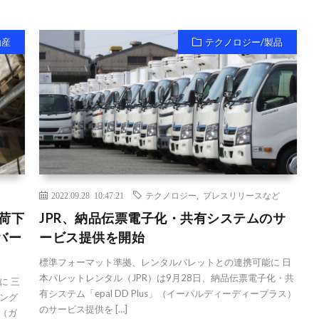
動産
テクノロジー/製品
2022.09.28 10:47:21
テクノロジー
,
プレスリリースなど
ナ荷下
JPR、納品伝票電子化・共有システムのサ
バー
ービス提供を開始
標準フォーマット準拠、レンタルパレットとの連携可能に 日
本パレットレンタル（JPR）は9月28日、納品伝票電子化・共
に 三
有システム「epal DD Plus」（イーパルディーディープラス）
ング
のサービス提供を […]
y（ガ