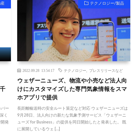
動産
テクノロジー/製品
2022.09.28 13:54:17
テクノロジー
,
プレスリリースなど
、
ウェザーニューズ、物流や小売など法人向
千
けにカスタマイズした専門気象情報をスマ
ホアプリで提供
カバー
長距離輸送時の安全ルート策定など対応 ウェザーニューズは
深く
9月28日、法人向けの新たな気象予測サービス「ウェザーニ
で開発
ューズ for Business」の提供を同日開始したと発表した。 既
に展開しているウェ […]