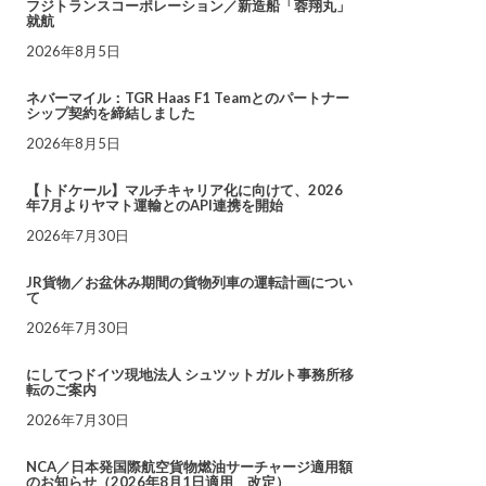
フジトランスコーポレーション／新造船「蓉翔丸」
就航
2026年8月5日
ネバーマイル：TGR Haas F1 Teamとのパートナー
シップ契約を締結しました
2026年8月5日
【トドケール】マルチキャリア化に向けて、2026
年7月よりヤマト運輸とのAPI連携を開始
2026年7月30日
JR貨物／お盆休み期間の貨物列車の運転計画につい
て
2026年7月30日
にしてつドイツ現地法人 シュツットガルト事務所移
転のご案内
2026年7月30日
NCA／日本発国際航空貨物燃油サーチャージ適用額
のお知らせ（2026年8月1日適用 改定）