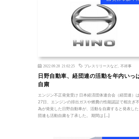
2022.09.28 21:02:25
プレスリリースなど
,
不祥事
日野自動車、経団連の活動を年内いっ
自粛
エンジン不正発覚受け 日本経済団体連合会（経団連）は
27日、エンジンの排出ガスや燃費の性能認証で相次ぎ
為が発覚した日野自動車が、活動を自粛すると発表した
団連も活動自粛を了承した。 期間は […]