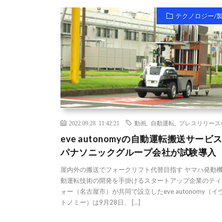
テクノロジー/
2022.09.28 11:42:21
動画
,
自動運転
,
プレスリリース
eve autonomyの自動運転搬送サービ
パナソニックグループ会社が試験導入
屋内外の搬送でフォークリフト代替目指す ヤマハ発動
動運転技術の開発を手掛けるスタートアップ企業のティ
ォー（名古屋市）が共同で設立したeve autonomy（イ
トノミー）は9月28日、 […]