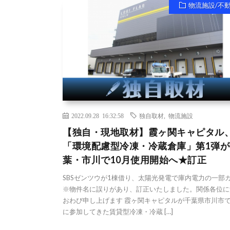
物流施設/不
2022.09.28 16:32:58
独自取材
,
物流施設
【独自・現地取材】霞ヶ関キャピタル
「環境配慮型冷凍・冷蔵倉庫」第1弾が
葉・市川で10月使用開始へ★訂正
SBSゼンツウが1棟借り、太陽光発電で庫内電力の一部
※物件名に誤りがあり、訂正いたしました。関係各位に
おわび申し上げます 霞ヶ関キャピタルが千葉県市川市
に参加してきた賃貸型冷凍・冷蔵 […]