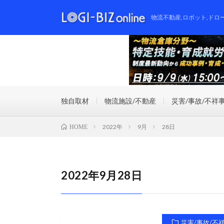
物流不動産,ロボット,ドロ
独自取材
物流施設/不動産
災害/事故/不祥
2022年
9月
28日
HOME
2022年9月28日
災害/事故/不