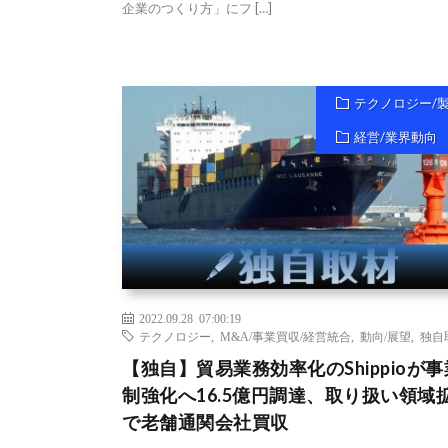
企業のつくり方」にフ […]
テクノロジー/
経営/業界動向
2022.09.28 07:00:19
テクノロジー
,
M&A/事業買収/経営統合
,
動向/展望
,
独自
【独自】貿易業務効率化のShippioが
制強化へ16.5億円調達、取り扱い領域
で老舗通関会社買収