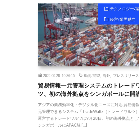
テクノロジー/
経営/業界動向
2022.09.28 10:36:15
動向/展望
,
海外
,
プレスリリース
貿易情報一元管理システムのトレード
ツ、初の海外拠点をシンガポールに開
アジアの業務効率化・デジタル化ニーズに対応 貿易情
元管理できるシステム「TradeWaltz（トレードワルツ
運営するトレードワルツは9月28日、初の海外拠点とし
シンガポールにAPAC駐 […]