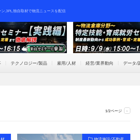
ーン,3PL,独自取材で物流ニュースを配信
事
テクノロジー/製品
雇用/人材
経営/業界動向
データ/
1/2ページ
>
人材
物流施設/不動産