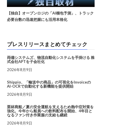
【独自】オープンロジの「AI梱包予測」、トラック
必要台数の迅速把握にも活用本格化
プレスリリースまとめてチェック
両備システムズ、物流自動化システムを手掛ける 株
式会社APTを子会社化
2026年8月9日
Shippio、「輸送中の商品」の可視化をInvoiceの
AI-OCRで自動化する新機能を提供開始
2026年8月9日
栗林商船／夏の安全運航を支えるため熱中症対策を
強化。今年から船員への飲料配布を開始、4年目と
なるファン付き作業服の支給も継続
2026年8月9日