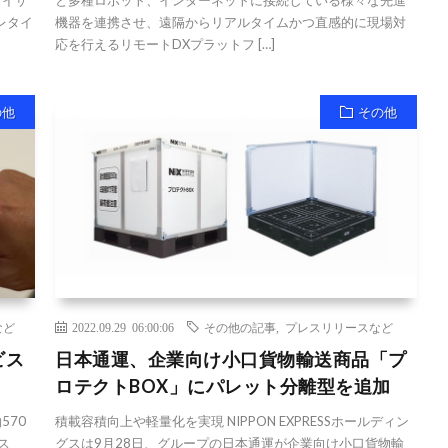
タイザ
と多種ロボット、インターネットに接続している様々な先進
レタイ
機器を連携させ、遠隔からリアルタイムかつ直感的に現場対
応を行えるリモートDXプラットフ […]
の他
その他
など
2022.09.29 06:00:06
その他の記事
,
プレスリリースなど
ビス
日本通運、企業向け小口貨物輸送商品「プ
ロテクトBOX」にパレット分離型を追加
570
積載容積向上や軽量化を実現 NIPPON EXPRESSホールディン
ス
グスは9月28日、グループの日本通運が企業向け小口貨物輸