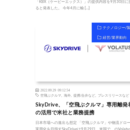
「KBX（ケービーエックス）」の提供内容を9月30日に
ると発表した。 今年4月に輸 […]
テクノロジー/
経営/業界動向
2022.09.29 09:12:54
空飛ぶクルマ
,
海外
,
提携/合弁など
,
プレスリリースなど
SkyDrive、「空飛ぶクルマ」専用離発
の活用で米社と業務提携
日本市場への進出も想定 「空飛ぶクルマ」や物流ドロ
実用化を目指すSkyDriveは9月29日、米国で のVolatu