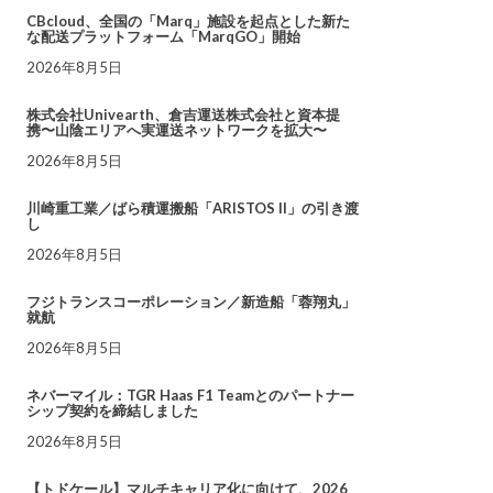
CBcloud、全国の「Marq」施設を起点とした新た
な配送プラットフォーム「MarqGO」開始
2026年8月5日
株式会社Univearth、倉吉運送株式会社と資本提
携〜山陰エリアへ実運送ネットワークを拡大〜
2026年8月5日
川崎重工業／ばら積運搬船「ARISTOS II」の引き渡
し
2026年8月5日
フジトランスコーポレーション／新造船「蓉翔丸」
就航
2026年8月5日
ネバーマイル：TGR Haas F1 Teamとのパートナー
シップ契約を締結しました
2026年8月5日
【トドケール】マルチキャリア化に向けて、2026