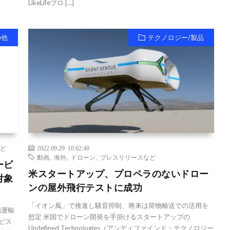
LikeLifeプロ […]
の他
テクノロジー/製品
ど
2022.09.29 10:02:48
動画
,
海外
,
ドローン
,
プレスリリースなど
ービ
米スタートアップ、プロペラのないドロー
対象
ンの屋外飛行テストに成功
「イオン風」で推進し騒音抑制、将来は荷物輸送での活用を
池運輸
想定 米国でドローン開発を手掛けるスタートアップの
ビス
Undefined Technologies（アンディファインド・テクノロジー