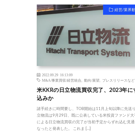
経営/業界
2022.09.29 16:13:09
M&A/事業買収/経営統合
,
動向/展望
,
プレスリリースなど
米KKRの日立物流買収完了、2023年に
込みか
諸手続きに時間要し、TOB開始は11月上旬以降に先送り
立物流は9月29日、既に公表している米投資ファンド大手
による日立物流買収の完了が当初予定からずれ込む見通
なったと発表した。 これま […]