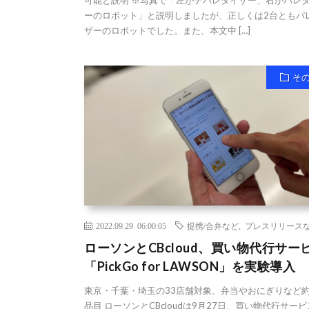
可能と説明 ※写真で「左がデパレタイザー、右がパレ
ーのロボット」と説明しましたが、正しくは2台ともパ
ザーのロボットでした。また、本文中 […]
そ
2022.09.29 06:00:05
提携/合弁など
,
プレスリリース
ローソンとCBcloud、買い物代行サー
「PickGo for LAWSON」を実験導入
東京・千葉・埼玉の33店舗対象、弁当やおにぎりなど約
品目 ローソンとCBcloudは9月27日、買い物代行サービ