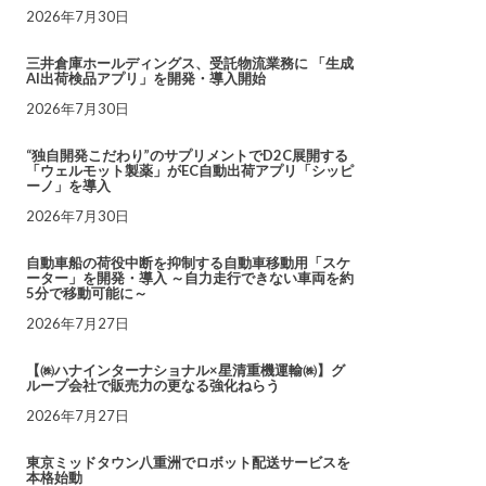
2026年7月30日
三井倉庫ホールディングス、受託物流業務に 「生成
AI出荷検品アプリ」を開発・導入開始
2026年7月30日
“独自開発こだわり”のサプリメントでD2C展開する
「ウェルモット製薬」がEC自動出荷アプリ「シッピ
ーノ」を導入
2026年7月30日
自動車船の荷役中断を抑制する自動車移動用「スケ
ーター」を開発・導入 ～自力走行できない車両を約
5分で移動可能に～
2026年7月27日
【㈱ハナインターナショナル×星清重機運輸㈱】グ
ループ会社で販売力の更なる強化ねらう
2026年7月27日
東京ミッドタウン八重洲でロボット配送サービスを
本格始動