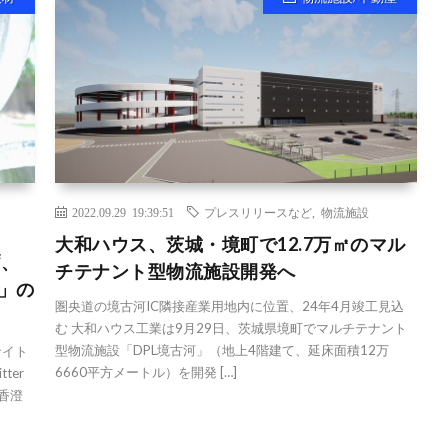
2022.09.29 19:39:51
プレスリリースなど
,
物流施設
大和ハウス、茨城・境町で12.7万㎡のマル
“、
チテナント型物流施設開発へ
R」の
圏央道の境古河IC隣接産業用地内に位置、24年4月竣工見込
む 大和ハウス工業は9月29日、茨城県境町でマルチテナント
型物流施設「DPL境古河」（地上4階建て、延床面積12万
サイト
6660平方メートル）を開発 […]
ter
香澄