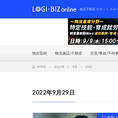
物流不動産,ロボット,ドロ
独自取材
物流施設/不動産
災害/事故/不祥
2022年
9月
29日
HOME
2022年9月29日
雇用/