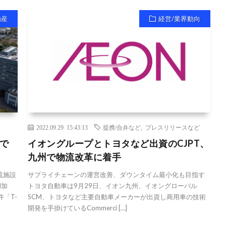
動産
経営/業界動向
2022.09.29 15:43:13
提携/合弁など
,
プレスリリースなど
で
イオングループとトヨタなど出資のCJPT、
九州で物流改革に着手
流施設
サプライチェーンの運営改善、ダウンタイム最小化も目指す
I加
トヨタ自動車は9月29日、イオン九州、イオングローバル
「T-
SCM、トヨタなど主要自動車メーカーが出資し商用車の技術
開発を手掛けているCommerci […]