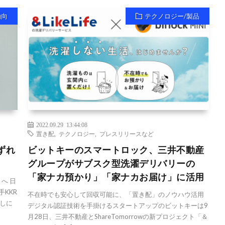
動向
テクノロジー/製品
2022.09.29 13:44:08
置き配
,
テクノロジー
,
プレスリリースなど
ずれ
ビットキーのスマートロック、三井不動産
グループがサブスク型洗濯デリバリーの
「家ナカ預かり」「家ナカお届け」に活用
へ 日
KKR
不在時でも安心して回収可能に、「置き配」のノウハウ活用
しに
デジタル認証技術を手掛けるスタートアップのビットキーは9
月28日、三井不動産とShareTomorrowの新プロジェクト「＆