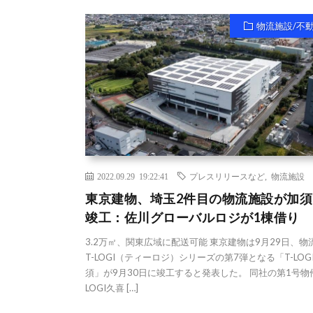
物流施設/不
2022.09.29 19:22:41
プレスリリースなど
,
物流施設
東京建物、埼玉2件目の物流施設が加須
竣工：佐川グローバルロジが1棟借り
3.2万㎡、関東広域に配送可能 東京建物は9月29日、物
T-LOGI（ティーロジ）シリーズの第7弾となる「T-LOG
須」が9月30日に竣工すると発表した。 同社の第1号物件
LOGI久喜 […]