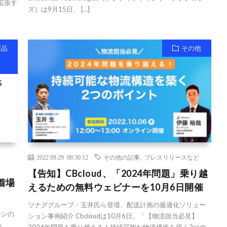
拡張す
ズ）は9月15日、 […]
製品
その他
2022.09.29 08:30:12
その他の記事
,
プレスリリースなど
【告知】CBcloud、「2024年問題」乗り越
着場
えるための無料ウェビナーを10月6日開催
ツナググループ・玉井氏ら登壇、配送計画の最適化ソリュー
ーンの
ション事例紹介 Cbcloudは10月6日、「【物流担当必見】
s