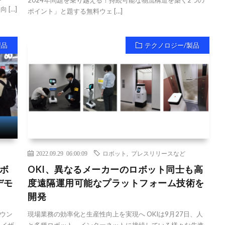
2024年問題を乗り越える！持続可能な物流構造を築く2つの
 […]
ポイント」と題する無料ウェ […]
製品
テクノロジー/製品
2022.09.29 06:00:09
ロボット
,
プレスリリースなど
ロボ
OKI、異なるメーカーのロボット同士も高
デモ
度遠隔運用可能なプラットフォーム技術を
開発
ウン
現場業務の効率化と生産性向上を実現へ OKIは9月27日、人