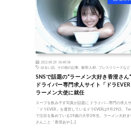
2022.09.29 18:49:58
ゆるい話
,
その他の記事
,
雇用/人材
,
プレスリリースなど
SNSで話題の“ラーメン大好き香澄さん
ドライバー専門求人サイト「ドラEVE
ラーメン大使に就任
スープを飲み干す写真が話題に ドライバ―専門の求人
「ドラEVER」を運営しているドラEVERは9月29日、Twit
で注目を集めている19歳の大学2年生、ラーメン大好き
さんこと「香澄あや […]