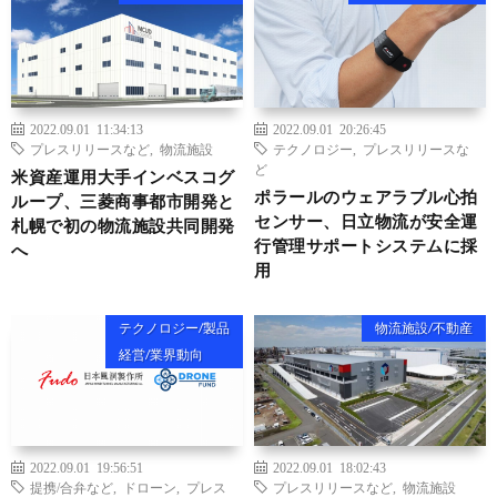
2022.09.01 11:34:13
2022.09.01 20:26:45
プレスリリースなど
,
物流施設
テクノロジー
,
プレスリリースな
ど
米資産運用大手インベスコグ
ポラールのウェアラブル心拍
ループ、三菱商事都市開発と
センサー、日立物流が安全運
札幌で初の物流施設共同開発
行管理サポートシステムに採
へ
用
テクノロジー/製品
物流施設/不動産
経営/業界動向
2022.09.01 19:56:51
2022.09.01 18:02:43
提携/合弁など
,
ドローン
,
プレス
プレスリリースなど
,
物流施設