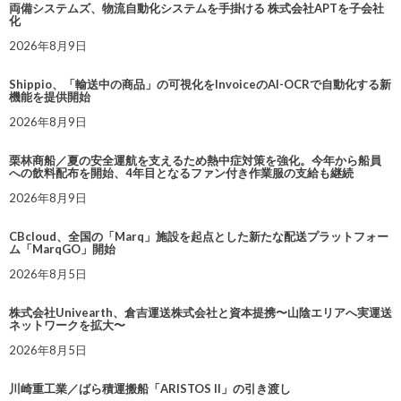
両備システムズ、物流自動化システムを手掛ける 株式会社APTを子会社
化
2026年8月9日
Shippio、「輸送中の商品」の可視化をInvoiceのAI-OCRで自動化する新
機能を提供開始
2026年8月9日
栗林商船／夏の安全運航を支えるため熱中症対策を強化。今年から船員
への飲料配布を開始、4年目となるファン付き作業服の支給も継続
2026年8月9日
CBcloud、全国の「Marq」施設を起点とした新たな配送プラットフォー
ム「MarqGO」開始
2026年8月5日
株式会社Univearth、倉吉運送株式会社と資本提携〜山陰エリアへ実運送
ネットワークを拡大〜
2026年8月5日
川崎重工業／ばら積運搬船「ARISTOS II」の引き渡し