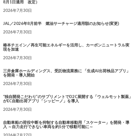
8月1日適用 改定）
2026年7月30日
JAL／2026年8月前半 燃油サーチャージ適用額のお知らせ(変更)
2026年7月30日
椿本チエイン／再生可能エネルギーを活用し、カーボンニュートラル実
現を加速
2026年7月30日
三井倉庫ホールディングス、受託物流業務に 「生成AI出荷検品アプリ」
を開発・導入開始
2026年7月30日
“独自開発こだわり”のサプリメントでD2C展開する「ウェルモット製薬」
がEC自動出荷アプリ「シッピーノ」を導入
2026年7月30日
自動車船の荷役中断を抑制する自動車移動用「スケーター」を開発・導
入 ～自力走行できない車両を約5分で移動可能に～
2026年7月27日