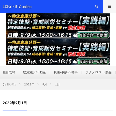
独自取材
物流施設/不動産
災害/事故/不祥事
テクノロジー/製品
2022年
9月
1日
HOME
2022年9月1日