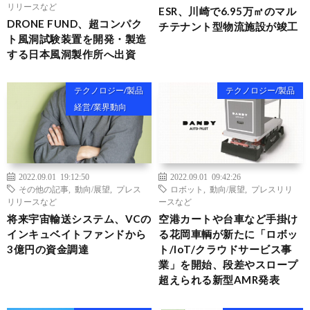
リリースなど
ESR、川崎で6.95万㎡のマル
DRONE FUND、超コンパク
チテナント型物流施設が竣工
ト風洞試験装置を開発・製造
する日本風洞製作所へ出資
テクノロジー/製品
テクノロジー/製品
経営/業界動向
2022.09.01 19:12:50
2022.09.01 09:42:26
その他の記事
,
動向/展望
,
プレス
ロボット
,
動向/展望
,
プレスリリ
リリースなど
ースなど
将来宇宙輸送システム、VCの
空港カートや台車など手掛け
インキュベイトファンドから
る花岡車輌が新たに「ロボッ
3億円の資金調達
ト/IoT/クラウドサービス事
業」を開始、段差やスロープ
超えられる新型AMR発表