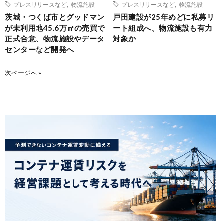
プレスリリースなど
,
物流施設
プレスリリースなど
,
物流施設
茨城・つくば市とグッドマン
戸田建設が25年めどに私募リ
が未利用地45.6万㎡の売買で
ート組成へ、物流施設も有力
正式合意、物流施設やデータ
対象か
センターなど開発へ
次ページへ »