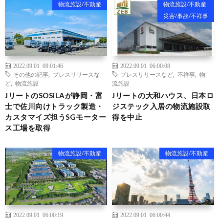
物流施設/不動産
物流施設/不動産
災害/事故/不祥事
2022.09.01 09:01:46
2022.09.01 06:00:08
その他の記事
,
プレスリリースな
プレスリリースなど
,
不祥事
,
物
ど
,
物流施設
流施設
JリートのSOSiLAが静岡・富
Jリートの大和ハウス、日本ロ
士で佐川向けトラック製造・
ジステック入居の物流施設取
カスタマイズ担うSGモーター
得を中止
ス工場を取得
物流施設/不動産
物流施設/不動産
2022.09.01 06:00:19
2022.09.01 06:00:44