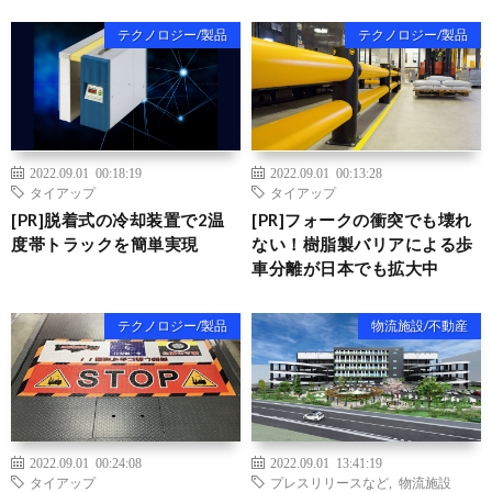
テクノロジー/製品
テクノロジー/製品
2022.09.01 00:18:19
2022.09.01 00:13:28
タイアップ
タイアップ
[PR]脱着式の冷却装置で2温
[PR]フォークの衝突でも壊れ
度帯トラックを簡単実現
ない！樹脂製バリアによる歩
車分離が日本でも拡大中
テクノロジー/製品
物流施設/不動産
2022.09.01 00:24:08
2022.09.01 13:41:19
タイアップ
プレスリリースなど
,
物流施設