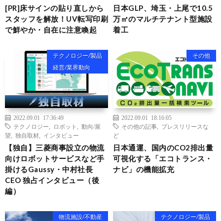
[PR]床サインの貼り直しから
日本GLP、埼玉・上尾で10.5
スタッフを解放！UV転写印刷
万㎡のマルチテナント型施設
で鮮やか・自在に注意喚起
着工
テクノロジー/製品
その他
経営/業界動向
2022.09.01 17:36:49
2022.09.01 18:16:05
テクノロジー
,
ロボット
,
動向/展
その他の記事
,
プレスリリースな
望
,
独自取材
,
インタビュー
ど
【独自】三菱商事設立の物流
日本通運、国内のCO2排出量
向けロボットサービスなど手
可視化する「エコトランス・
掛けるGaussy・中村社長
ナビ」の機能拡充
CEO 独占インタビュー（後
編）
物流施設/不動産
テクノロジー/製品