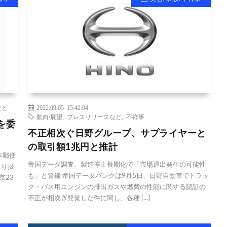
など
2022.09.05 15:42:04
動向/展望
,
プレスリリースなど
,
不祥事
を委
不正相次ぐ日野グループ、サプライヤーと
の取引額1兆円と推計
本郵便
帝国データ調査、製造停止長期化で「市場退出発生の可能性
取り扱
も」と警鐘 帝国データバンクは9月5日、日野自動車でトラッ
京23
ク・バス用エンジンの排出ガスや燃費の性能に関する認証の
不正が相次ぎ発覚した件に関し、各種 […]