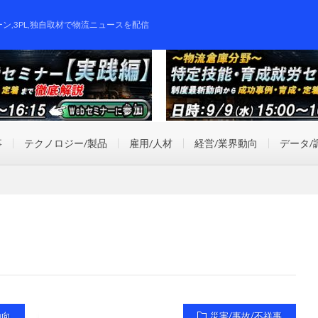
ーン,3PL,独自取材で物流ニュースを配信
事
テクノロジー/製品
雇用/人材
経営/業界動向
データ/
動向
災害/事故/不祥事