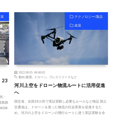
政策
テクノロジー/製品
政策
2022.09.05 06:00:05
動向/展望
,
ドローン
,
プレスリリースなど
23
河川上空をドローン物流ルートに活用促進
へ
化・
国交省、全国18カ所で実証実験し必要なルールなど検証 国土
道路政
交通省は、ドローンを使った物流の社会実装を促進するた
40年
め、河川の上空をドローンの飛行ルートに使う実証実験を全