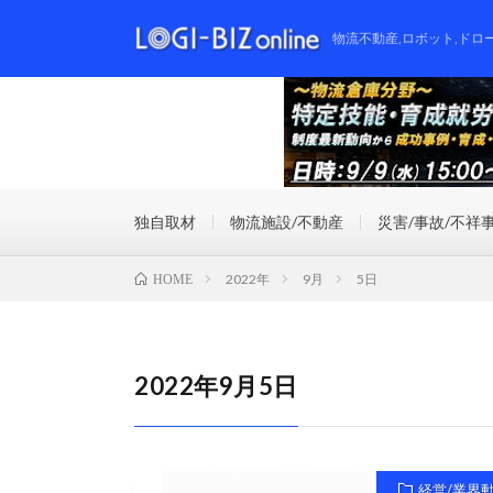
物流不動産,ロボット,ドロ
独自取材
物流施設/不動産
災害/事故/不祥
2022年
9月
5日
HOME
2022年9月5日
経営/業界