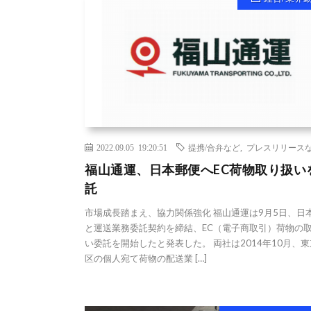
2022.09.05 19:20:51
提携/合弁など
,
プレスリリース
福山通運、日本郵便へEC荷物取り扱い
託
市場成長踏まえ、協力関係強化 福山通運は9月5日、日
と運送業務委託契約を締結、EC（電子商取引）荷物の
い委託を開始したと発表した。 両社は2014年10月、東
区の個人宛て荷物の配送業 […]