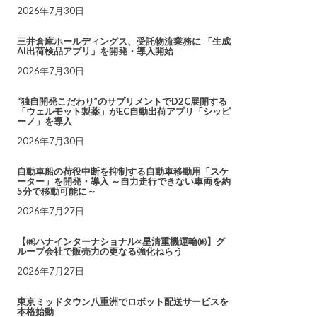
2026年7月30日
三井倉庫ホールディングス、受託物流業務に 「生成
AI出荷検品アプリ」を開発・導入開始
2026年7月30日
“独自開発こだわり”のサプリメントでD2C展開する
「ウェルモット製薬」がEC自動出荷アプリ「シッピ
ーノ」を導入
2026年7月30日
自動車船の荷役中断を抑制する自動車移動用「スケ
ーター」を開発・導入 ～自力走行できない車両を約
5分で移動可能に～
2026年7月27日
【㈱ハナインターナショナル×星清重機運輸㈱】グ
ループ会社で販売力の更なる強化ねらう
2026年7月27日
東京ミッドタウン八重洲でロボット配送サービスを
本格始動