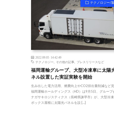
テクノロジー/
2022.09.05 14:42:49
テクノロジー
,
その他の記事
,
プレスリリースなど
福岡運輸グループ、大型冷凍車に太陽
ネル設置した実証実験を開始
生み出した電力活用、燃費向上やCO2排出量削減など
福岡運輸ホールディングス（HD）は9月5日、グループ
ナガサキロジスティクス（長崎県諫早市）が、大型冷凍
ボックス屋根に太陽光パネルを設 […]