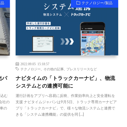
製品
テクノロジー/製品
2022.09.05 15:18:57
テクノロジー
,
その他の記事
,
プレスリリースなど
光パ
ナビタイムの「トラックカーナビ」、物流
システムとの連携可能に
見込む
運行計画をアプリへ容易に反映、作業効率向上と安全運転を
会社の
支援 ナビタイムジャパンは9月5日、トラック専用カーナビア
車の
プリ「トラックカーナビ」で、様々な物流システムと連携で
きる「システム連携機能」の提供を同 […]