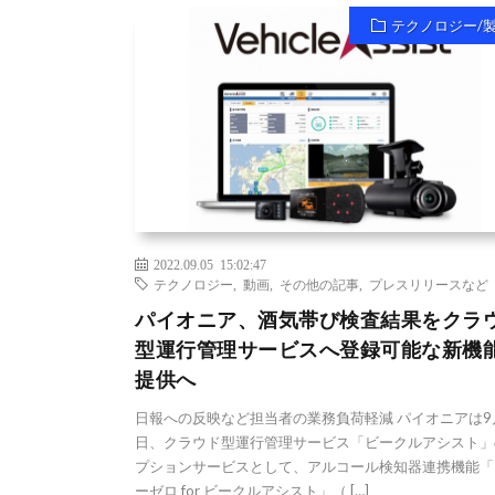
テクノロジー/
2022.09.05 15:02:47
テクノロジー
,
動画
,
その他の記事
,
プレスリリースなど
パイオニア、酒気帯び検査結果をクラ
型運行管理サービスへ登録可能な新機
提供へ
日報への反映など担当者の業務負荷軽減 パイオニアは9
日、クラウド型運行管理サービス「ビークルアシスト」
プションサービスとして、アルコール検知器連携機能「
ーゼロ for ビークルアシスト」（ […]