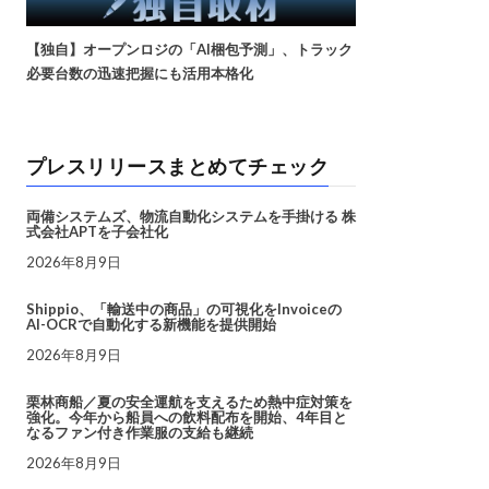
【独自】オープンロジの「AI梱包予測」、トラック
必要台数の迅速把握にも活用本格化
プレスリリースまとめてチェック
両備システムズ、物流自動化システムを手掛ける 株
式会社APTを子会社化
2026年8月9日
Shippio、「輸送中の商品」の可視化をInvoiceの
AI-OCRで自動化する新機能を提供開始
2026年8月9日
栗林商船／夏の安全運航を支えるため熱中症対策を
強化。今年から船員への飲料配布を開始、4年目と
なるファン付き作業服の支給も継続
2026年8月9日