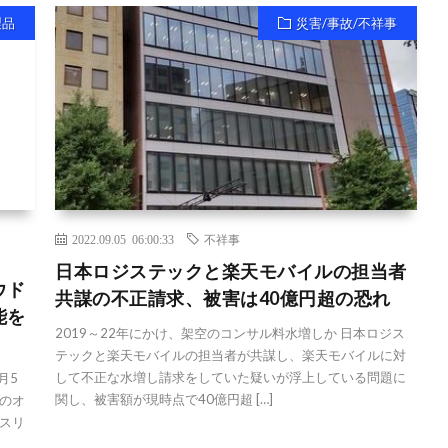
製品
災害/事故/不祥事
2022.09.05 06:00:33
不祥事
日本ロジステックと楽天モバイルの担当者
ウド
共謀の不正請求、被害は40億円超の恐れ
能を
2019～22年にかけ、架空のコンサル料水増しか 日本ロジス
テックと楽天モバイルの担当者が共謀し、楽天モバイルに対
して不正な水増し請求をしていた疑いが浮上している問題に
月5
関し、被害額が現時点で40億円超 […]
のオ
スリ