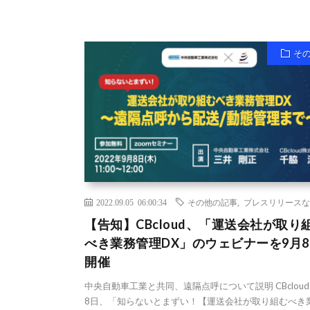
そ
2022.09.05 06:00:34
その他の記事
,
プレスリリースな
【告知】CBcloud、「運送会社が取り
べき業務管理DX」のウェビナーを9月8
開催
中央自動車工業と共同、遠隔点呼について説明 CBcloud
8日、「知らないとまずい！【運送会社が取り組むべき