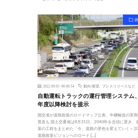
2022.09.05 06:00:54
動向/展望
,
プレスリリースなど
自動運転トラックの運行管理システム、
年度以降検討を提示
国交省が道路政策のロードマップ公表、中継輸送の実用
普及も 国土交通省は8月31日、2040年を念頭に置き、
策の工程をまとめた「今、道路の景色を変えていく～20
道路政策ビジョンへのロード […]