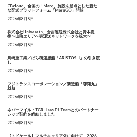
CBcloud、全国の「Marq」施設を起点とした新た
な配送プラットフォーム「MarqGO」開始
2026年8月5日
株式会社Univearth、倉吉運送株式会社と資本提
携〜山陰エリアへ実運送ネットワークを拡大〜
2026年8月5日
川崎重工業／ばら積運搬船「ARISTOS II」の引き渡
し
2026年8月5日
フジトランスコーポレーション／新造船「蓉翔丸」
就航
2026年8月5日
ネバーマイル：TGR Haas F1 Teamとのパートナー
シップ契約を締結しました
2026年8月5日
【トドケール】マルチキャリア化に向けて、2026