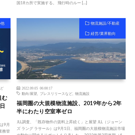
国18カ所で実施する。 飛行時のルー […]
の他
物流施設/不動産
経営/業界動向
ど
2022.09.05 06:00:17
動向/展望
,
プレスリリースなど
,
物流施設
組む
福岡圏の大規模物流施設、2019年から2年
日
半にわたり空室率ゼロ
JLL調査、「既存物件の賃料上昇続く」と展望 JLL（ジョーン
は9月
ズ ラング ラサール）は9月1日、福岡圏の大規模物流施設市場
業務管