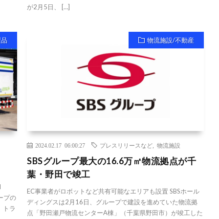
が2月5日、 […]
製品
物流施設/不動産
2024.02.17 06:00:27
プレスリリースなど
,
物流施設
SBSグループ最大の16.6万㎡物流拠点が千
葉・野田で竣工
N
EC事業者がロボットなど共有可能なエリアも設置 SBSホール
ループの
ディングスは2月16日、グループで建設を進めていた物流拠
）トラ
点「野田瀬戸物流センターA棟」（千葉県野田市）が竣工した