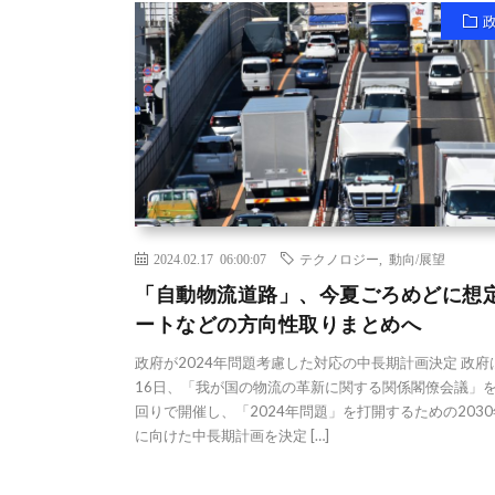
2024.02.17 06:00:07
テクノロジー
,
動向/展望
「自動物流道路」、今夏ごろめどに想
ートなどの方向性取りまとめへ
政府が2024年問題考慮した対応の中長期計画決定 政府
16日、「我が国の物流の革新に関する関係閣僚会議」
回りで開催し、「2024年問題」を打開するための203
に向けた中長期計画を決定 […]