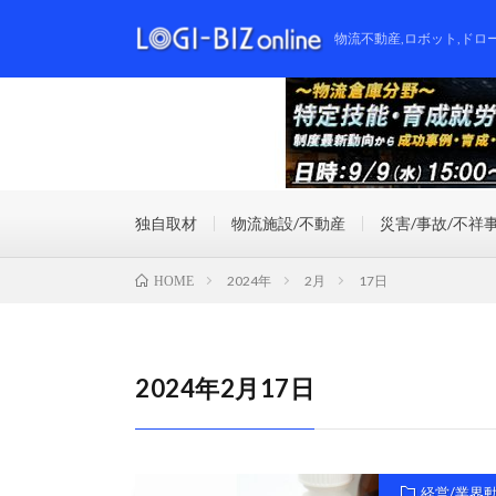
物流不動産,ロボット,ドロ
独自取材
物流施設/不動産
災害/事故/不祥
2024年
2月
17日
HOME
2024年2月17日
経営/業界