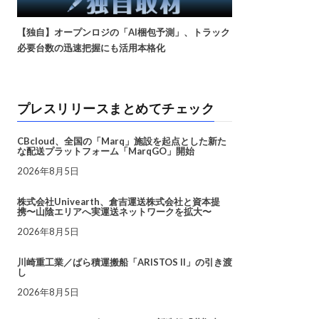
【独自】オープンロジの「AI梱包予測」、トラック
必要台数の迅速把握にも活用本格化
プレスリリースまとめてチェック
CBcloud、全国の「Marq」施設を起点とした新た
な配送プラットフォーム「MarqGO」開始
2026年8月5日
株式会社Univearth、倉吉運送株式会社と資本提
携〜山陰エリアへ実運送ネットワークを拡大〜
2026年8月5日
川崎重工業／ばら積運搬船「ARISTOS II」の引き渡
し
2026年8月5日