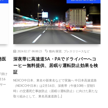
2024.02.17 06:00:23
動向/展望
,
プレスリリースなど
発医
深夜帯に高速道SA・PAでドライバーへコ
ーヒー無料提供、居眠り運転防止効果を検
証
手掛け
16
NEXCO中日本、東名や新東名などで実施へ 中日本高速道路
サー
（NEXCO中日本）は2月16日、深夜帯（午後10時～翌朝5
時）の交通死亡事故防止（居眠り運転防止）に向けた新たな
取り組みとして、東名高速道路 […]