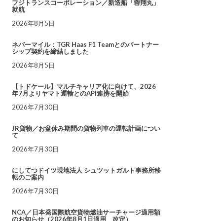
フジトランスコーポレーション／新造船「蓉翔丸」
就航
2026年8月5日
ネバーマイル：TGR Haas F1 Teamとのパートナー
シップ契約を締結しました
2026年8月5日
【トドケール】マルチキャリア化に向けて、2026
年7月よりヤマト運輸とのAPI連携を開始
2026年7月30日
JR貨物／お盆休み期間の貨物列車の運転計画につい
て
2026年7月30日
にしてつドイツ現地法人 シュツットガルト事務所移
転のご案内
2026年7月30日
NCA／日本発国際航空貨物燃油サーチャージ適用額
のお知らせ（2026年8月1日適用 改定）