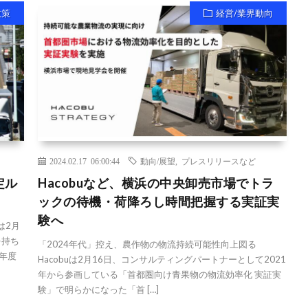
政策
経営/業界動向
2024.02.17 06:00:44
動向/展望
,
プレスリリースなど
定ル
Hacobuなど、横浜の中央卸売市場でトラ
ックの待機・荷降ろし時間把握する実証実
験へ
は2月
を持ち
「2024年代」控え、農作物の物流持続可能性向上図る
0年度
Hacobuは2月16日、コンサルティングパートナーとして2021
年から参画している「首都圏向け青果物の物流効率化 実証実
験」で明らかになった「首 […]