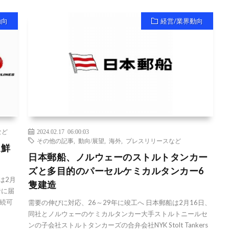
動向
経営/業界動向
など
2024.02.17 06:00:03
その他の記事
,
動向/展望
,
海外
,
プレスリリースなど
速鮮
日本郵船、ノルウェーのストルトタンカー
ズと多目的のパーセルケミカルタンカー6
は2月
隻建造
者に届
続可
需要の伸びに対応、26～29年に竣工へ 日本郵船は2月16日、
同社とノルウェーのケミカルタンカー大手ストルトニールセ
ンの子会社ストルトタンカーズの合弁会社NYK Stolt Tankers