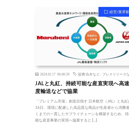
経営/業界
2024.02.17 06:00:29
提携/合弁など
,
プレスリリース
JALと丸紅、持続可能な産直実現へ高
度輸送などで協業
「プレミアム市場」創造目指す 日本航空（JAL）と丸紅
16日、環境に配慮した高品質な商品が生産者から消費
くまでの一貫したサプライチェーンを構築するため、持
能な産直事業の実現へ協業すると […]