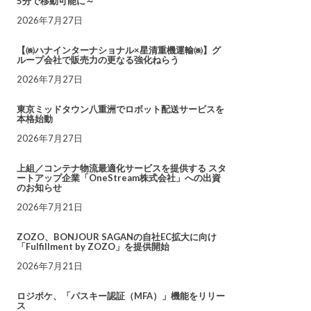
5分で移動可能に～
2026年7月27日
【㈱ハナインターナショナル×星清重機運輸㈱】グ
ループ会社で販売力の更なる強化ねらう
2026年7月27日
東京ミッドタウン八重洲でロボット配送サービスを
本格始動
2026年7月27日
上組／コンテナ物流最適化サービスを提供する スタ
ートアップ企業「OneStream株式会社」への出資
のお知らせ
2026年7月21日
ZOZO、BONJOUR SAGANの自社EC拡大に向け
「Fulfillment by ZOZO」を提供開始
2026年7月21日
ロジポケ、「パスキー認証（MFA）」機能をリリー
ス