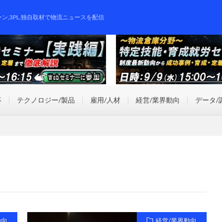
ーン,3PL,独自取材で物流ニュースを配信
事
テクノロジー/製品
雇用/人材
経営/業界動向
データ/
動向
経営/業界動向