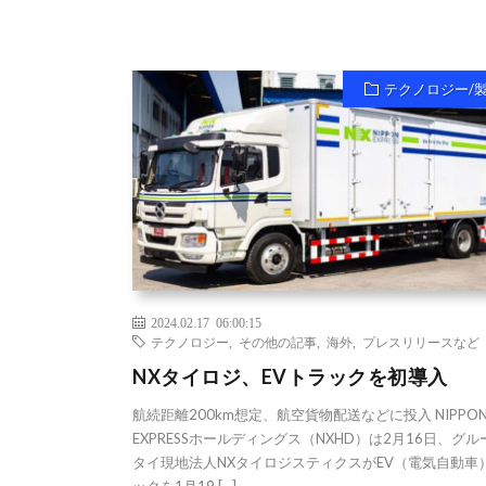
テクノロジー/
2024.02.17 06:00:15
テクノロジー
,
その他の記事
,
海外
,
プレスリリースなど
NXタイロジ、EVトラックを初導入
航続距離200km想定、航空貨物配送などに投入 NIPPO
EXPRESSホールディングス（NXHD）は2月16日、グ
タイ現地法人NXタイロジスティクスがEV（電気自動車
ックを1月19 […]