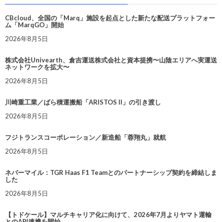
CBcloud、全国の「Marq」施設を起点とした新たな配送プラットフォー
ム「MarqGO」開始
2026年8月5日
株式会社Univearth、倉吉運送株式会社と資本提携〜山陰エリアへ実運送
ネットワークを拡大〜
2026年8月5日
川崎重工業／ばら積運搬船「ARISTOS II」の引き渡し
2026年8月5日
フジトランスコーポレーション／新造船「蓉翔丸」就航
2026年8月5日
ネバーマイル：TGR Haas F1 Teamとのパートナーシップ契約を締結しま
した
2026年8月5日
【トドケール】マルチキャリア化に向けて、2026年7月よりヤマト運輸
とのAPI連携を開始