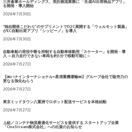
三井倉庫ホールディングス、受託物流業務に 「生成AI出荷検品アプリ」
を開発・導入開始
2026年7月30日
“独自開発こだわり”のサプリメントでD2C展開する「ウェルモット製薬」
がEC自動出荷アプリ「シッピーノ」を導入
2026年7月30日
自動車船の荷役中断を抑制する自動車移動用「スケーター」を開発・導
入 ～自力走行できない車両を約5分で移動可能に～
2026年7月27日
【㈱ハナインターナショナル×星清重機運輸㈱】グループ会社で販売力の
更なる強化ねらう
2026年7月27日
東京ミッドタウン八重洲でロボット配送サービスを本格始動
2026年7月27日
上組／コンテナ物流最適化サービスを提供する スタートアップ企業
「OneStream株式会社」への出資のお知らせ