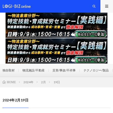
独自取材
物流施設/不動産
災害/事故/不祥事
テクノロジー/製品
2024年
2月
19日
HOME
2024年2月19日