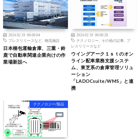
2024.02.19 06:00:04
2024.02.19 06:00:28
プレスリリースなど
,
物流施設
テクノロジー
,
その他の記事
,
プ
レスリリースなど
日本梱包運輸倉庫、三重・鈴
ウイングアーク１ｓｔのオン
鹿で自動車関連企業向けの作
ライン配車業務支援システ
業場新設へ
ム、東芝系の倉庫管理ソリュ
ーション
「LADOCsuite/WMS」と連
携
テクノロジー/製品