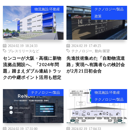
物流施設/不動産
テクノロジー/製品
政策
2024.02.19 18:24:33
2024.02.19 17:49:25
プレスリリースなど
テクノロジー
,
動向/展望
センコーが大阪・高槻に新物
先進技術集めた「自動物流道
流拠点開設へ、「2024年問
路」実現へ有識者らの検討会
題」踏まえダブル連結トラッ
が2月21日初会合
クの中継ポイント活用も想定
テクノロジー/製品
物流施設/不動産
テクノロジー/製品
2024.02.19 17:31:00
2024.02.19 17:04:33