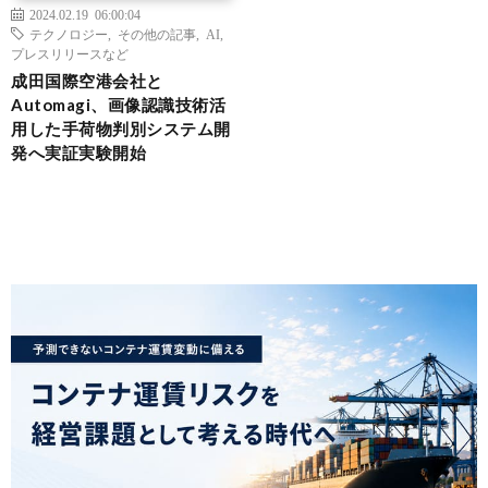
2024.02.19 06:00:04
テクノロジー
,
その他の記事
,
AI
,
プレスリリースなど
成田国際空港会社と
Automagi、画像認識技術活
用した手荷物判別システム開
発へ実証実験開始