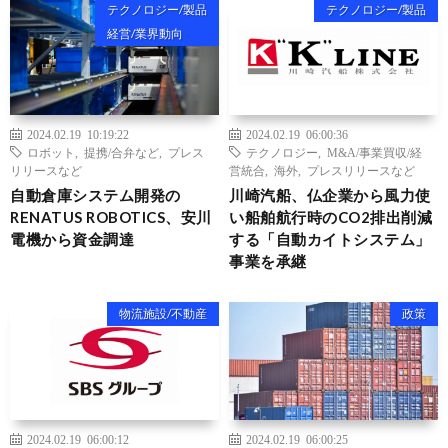
テクノロジー/製品
テクノロジー/製品
経営/業界動向
2024.02.19 10:19:22
2024.02.19 06:00:36
ロボット
,
提携/合弁など
,
プレス
テクノロジー
,
M&A/事業買収/経
リリースなど
営統合
,
海外
,
プレスリリースなど
自動倉庫システム開発の
川崎汽船、仏企業から風力使
RENATUS ROBOTICS、安川
い船舶航行時のCO2排出削減
電機から資金調達
する「自動カイトシステム」
事業を承継
物流施設/不動産
政策
2024.02.19 06:00:12
2024.02.19 06:00:25