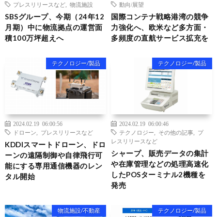
プレスリリースなど
,
物流施設
動向/展望
SBSグループ、今期（24年12
国際コンテナ戦略港湾の競争
月期）中に物流拠点の運営面
力強化へ、欧米など多方面・
積100万坪超えへ
多頻度の直航サービス拡充を
テクノロジー/製品
テクノロジー/製品
2024.02.19 06:00:56
2024.02.19 06:00:46
ドローン
,
プレスリリースなど
テクノロジー
,
その他の記事
,
プ
レスリリースなど
KDDIスマートドローン、ドロ
シャープ、販売データの集計
ーンの遠隔制御や自律飛行可
や在庫管理などの処理高速化
能にする専用通信機器のレン
したPOSターミナル2機種を
タル開始
発売
物流施設/不動産
テクノロジー/製品