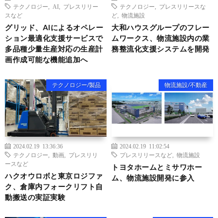
テクノロジー
,
AI
,
プレスリリー
テクノロジー
,
プレスリリースな
スなど
ど
,
物流施設
グリッド、AIによるオペレー
大和ハウスグループのフレー
ション最適化支援サービスで
ムワークス、物流施設内の業
多品種少量生産対応の生産計
務整流化支援システムを開発
画作成可能な機能追加へ
テクノロジー/製品
物流施設/不動産
2024.02.19 13:36:36
2024.02.19 11:02:54
テクノロジー
,
動画
,
プレスリリ
プレスリリースなど
,
物流施設
ースなど
トヨタホームとミサワホー
ハクオウロボと東京ロジファ
ム、物流施設開発に参入
ク、倉庫内フォークリフト自
動搬送の実証実験