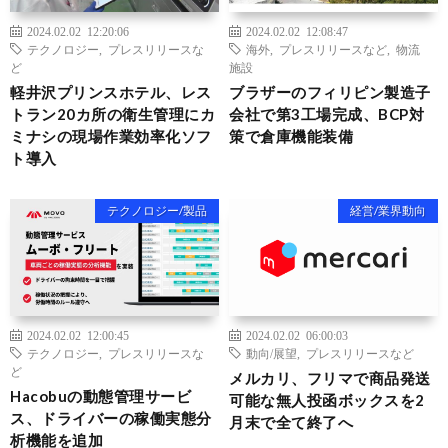
2024.02.02 12:20:06
2024.02.02 12:08:47
テクノロジー
,
プレスリリースな
海外
,
プレスリリースなど
,
物流
ど
施設
軽井沢プリンスホテル、レス
ブラザーのフィリピン製造子
トラン20カ所の衛生管理にカ
会社で第3工場完成、BCP対
ミナシの現場作業効率化ソフ
策で倉庫機能装備
ト導入
テクノロジー/製品
経営/業界動向
2024.02.02 12:00:45
2024.02.02 06:00:03
テクノロジー
,
プレスリリースな
動向/展望
,
プレスリリースなど
ど
メルカリ、フリマで商品発送
Hacobuの動態管理サービ
可能な無人投函ボックスを2
ス、ドライバーの稼働実態分
月末で全て終了へ
析機能を追加