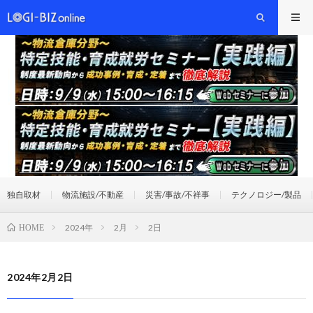
独自取材
物流施設/不動産
災害/事故/不祥事
テクノロジー/製品
2024年
2月
2日
HOME
2024年2月2日