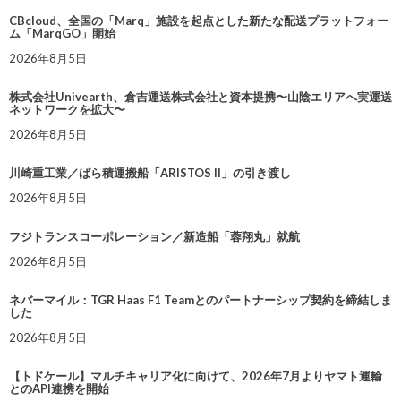
CBcloud、全国の「Marq」施設を起点とした新たな配送プラットフォー
ム「MarqGO」開始
2026年8月5日
株式会社Univearth、倉吉運送株式会社と資本提携〜山陰エリアへ実運送
ネットワークを拡大〜
2026年8月5日
川崎重工業／ばら積運搬船「ARISTOS II」の引き渡し
2026年8月5日
フジトランスコーポレーション／新造船「蓉翔丸」就航
2026年8月5日
ネバーマイル：TGR Haas F1 Teamとのパートナーシップ契約を締結しま
した
2026年8月5日
【トドケール】マルチキャリア化に向けて、2026年7月よりヤマト運輸
とのAPI連携を開始