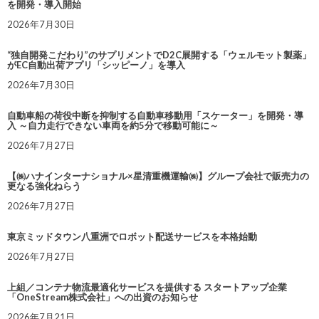
を開発・導入開始
2026年7月30日
“独自開発こだわり”のサプリメントでD2C展開する「ウェルモット製薬」
がEC自動出荷アプリ「シッピーノ」を導入
2026年7月30日
自動車船の荷役中断を抑制する自動車移動用「スケーター」を開発・導
入 ～自力走行できない車両を約5分で移動可能に～
2026年7月27日
【㈱ハナインターナショナル×星清重機運輸㈱】グループ会社で販売力の
更なる強化ねらう
2026年7月27日
東京ミッドタウン八重洲でロボット配送サービスを本格始動
2026年7月27日
上組／コンテナ物流最適化サービスを提供する スタートアップ企業
「OneStream株式会社」への出資のお知らせ
2026年7月21日