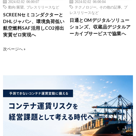
2024.02.02 06:00:07
2024.02.02 06:00:04
動向/展望
,
プレスリリースなど
テクノロジー
,
その他の記事
,
プ
レスリリースなど
SCREENセミコンダクターと
日通とOMデジタルソリュー
DHLジャパン、環境負荷低い
ションズ、収蔵品デジタルア
航空燃料SAF活用しCO2排出
ーカイブサービスで協業へ
実質ゼロ実現へ
次ページへ »