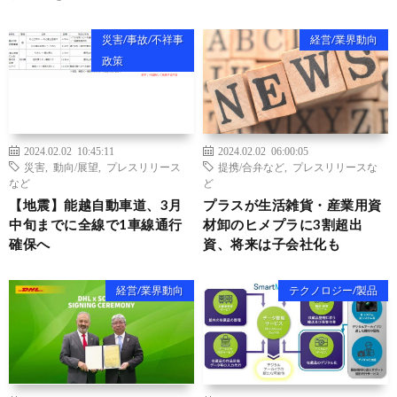
災害/事故/不祥事
経営/業界動向
政策
2024.02.02 10:45:11
2024.02.02 06:00:05
災害
,
動向/展望
,
プレスリリース
提携/合弁など
,
プレスリリースな
など
ど
【地震】能越自動車道、3月
プラスが生活雑貨・産業用資
中旬までに全線で1車線通行
材卸のヒメプラに3割超出
確保へ
資、将来は子会社化も
経営/業界動向
テクノロジー/製品