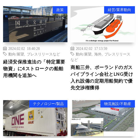
政策
経営/業界動向
2024.02.02 18:40:28
2024.02.02 17:13:59
動向/展望
,
プレスリリースなど
動向/展望
,
海外
,
プレスリリース
など
経済安保推進法の「特定重要
商船三井、ポーランドのガス
物資」に4ストロークの船舶
パイプライン会社とLNG受け
用機関を追加へ
入れ設備の定期用船契約で優
先交渉権獲得
テクノロジー/製品
物流施設/不動産