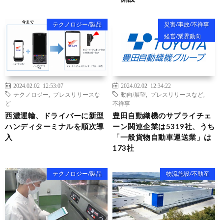
テクノロジー/製品
災害/事故/不祥事
経営/業界動向
2024.02.02 12:53:07
2024.02.02 12:34:22
テクノロジー
,
プレスリリースな
動向/展望
,
プレスリリースなど
,
ど
不祥事
西濃運輸、ドライバーに新型
豊⽥⾃動織機のサプライチェ
ハンディターミナルを順次導
ーン関連企業は5319社、うち
入
「一般貨物自動車運送業」は
173社
テクノロジー/製品
物流施設/不動産