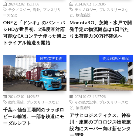
2024.02.02 15:11:06
2024.02.02 16:59:05
テクノロジー
,
海外
,
プレスリリ
テクノロジー
,
プレスリリースな
ースなど
ど
,
物流施設
ONEと「ドンキ」のパン・パ
MonotaRO、茨城・水戸で開
シHDが世界初、2温度帯対応
発予定の物流拠点は1日当た
可能なCAコンテナ使った海上
り出荷能力30万行確保へ
トライアル輸送を開始
経営/業界動向
物流施設/不動産
2024.02.02 14:26:52
2024.02.02 13:27:26
動向/展望
,
プレスリリースなど
その他の記事
,
プレスリリースな
ど
,
物流施設
千葉～仙台工場間のサッポロ
アサヒロジスティクス、神奈
ビール輸送、一部を鉄道にモ
川・座間のプロロジス物流施
ーダルシフト
設内にスーパー向け新センタ
ー開設