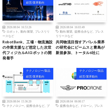
経営/業界動向
2026.08.04 16:53:26
2026.08.04 16:03:49
ロボット
,
動向/展望
,
プレスリリ
動向/展望
,
提携/合弁など
,
プレス
ースなど
リリースなど
RobotBank、工場・物流施設
共同物流目指すアパレル業界
の作業支援など想定した次世
の研究会にビームスと豊島が
代フィジカルAIロボットの開
新規参加、トータル6社に
発着手
テクノロジー/製品
テクノロジー/製品
経営/業界動向
経営/業界動向
2026.08.04 15:36:20
2026.08.04 06:00:17
テクノロジー
,
提携/合弁など
,
プ
提携/合弁など
,
ドローン
,
プレス