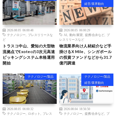
経営/業界動向
2026.08.05 06:00:48
2026.08.05 06:00:29
テクノロジー
,
プレスリリースな
AI
,
動向/展望
,
提携/合弁など
,
プ
ど
レスリリースなど
トラスコ中山、愛知の大型物
物流業界向け人材紹介など手
流拠点でExotecの3次元高速
掛けるX Mile、シンガポール
ピッキングシステム本格運用
の投資ファンドなどから31.7
開始
億円調達
テクノロジー/製品
テクノロジー/製品
経営/業界動向
2026.08.05 06:00:32
2026.08.04 18:56:50
テクノロジー
,
ロボット
,
プレス
テクノロジー
,
提携/合弁など
,
プ