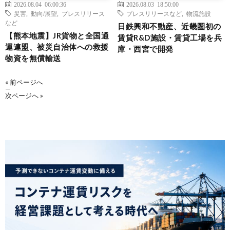
2026.08.04 06:00:36
2026.08.03 18:50:00
災害
,
動向/展望
,
プレスリリース
プレスリリースなど
,
物流施設
など
日鉄興和不動産、近畿圏初の
【熊本地震】JR貨物と全国通
賃貸R&D施設・賃貸工場を兵
運連盟、被災自治体への救援
庫・西宮で開発
物資を無償輸送
« 前ページへ
—
次ページへ »