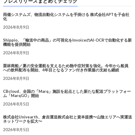
プレスリリースまとめてチェック
両備システムズ、物流自動化システムを手掛ける 株式会社APTを子会社
化
2026年8月9日
Shippio、「輸送中の商品」の可視化をInvoiceのAI-OCRで自動化する新
機能を提供開始
2026年8月9日
栗林商船／夏の安全運航を支えるため熱中症対策を強化。今年から船員
への飲料配布を開始、4年目となるファン付き作業服の支給も継続
2026年8月9日
CBcloud、全国の「Marq」施設を起点とした新たな配送プラットフォー
ム「MarqGO」開始
2026年8月5日
株式会社Univearth、倉吉運送株式会社と資本提携〜山陰エリアへ実運送
ネットワークを拡大〜
2026年8月5日