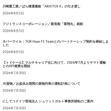
川崎重工業／ばら積運搬船「ARISTOS II」の引き渡し
2026年8月5日
フジトランスコーポレーション／新造船「蓉翔丸」就航
2026年8月5日
ネバーマイル：TGR Haas F1 Teamとのパートナーシップ契約を締結しま
した
2026年8月5日
【トドケール】マルチキャリア化に向けて、2026年7月よりヤマト運輸
とのAPI連携を開始
2026年7月30日
JR貨物／お盆休み期間の貨物列車の運転計画について
2026年7月30日
にしてつドイツ現地法人 シュツットガルト事務所移転のご案内
2026年7月30日