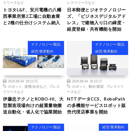
リリースなど
レスリリースなど
トヨタL&F、安川電機の八幡
日本郵便とジオテクノロジー
西事業所第2工場に自動倉庫
ズ、「ビジネスデジタルアド
と2種の仕分けシステム納入
レス」で建物入り口の緯度・
経度登録・共有機能を開始
テクノロジー/製品
テクノロジー/製品
経営/業界動向
経営/業界動向
2026.08.04 18:23:55
2026.08.04 18:16:13
ロボット
,
提携/合弁など
,
プレス
ロボット
,
動向/展望
,
プレスリリ
リリースなど
ースなど
伊藤忠テクノとROBO-HI、大
NTTデータCCS、RoboPath
型製造現場向けの超重量物搬
の多機能サービスロボット販
送自動化・省人化で協業開始
売代理店事業を開始
テクノロジー/製品
経営/業界動向