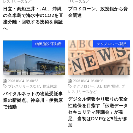
レスリリースなど
リリースなど
日立・商船三井・JAL、沖縄
プロドローン、政投銀から資
の久米島で海水中のCO2を直
金調達
接分離・回収する技術を実証
へ
物流施設/不動産
テクノロジー/製品
2026.08.04 06:00:55
2026.08.04 06:00:03
プレスリリースなど
,
物流施設
テクノロジー
,
AI
,
動向/展望
,
プ
レスリリースなど
バイタルネットの物流受託事
デジタル情報やり取りの安全
業の新拠点、神奈川・伊勢原
性確保を目指す「伝送データ
で始動
セキュリティ評議会」が発
足、当初はDMPなど9社が参
加