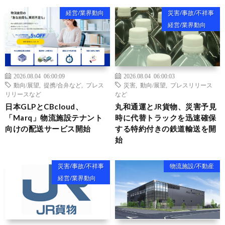
経営/業界動向
災害/事故/不祥事
経営/業界動向
2026.08.04 06:00:09
2026.08.04 06:00:03
動向/展望
,
提携/合弁など
,
プレス
災害
,
動向/展望
,
プレスリリース
リリースなど
など
日本GLPとCBcloud、
丸和通運とJR貨物、災害予見
「Marq」物流施設テナント
時に代替トラックを迅速確保
向けの配送サービス開始
する特約付きの鉄道輸送を開
始
災害/事故/不祥事
物流施設/不動産
経営/業界動向