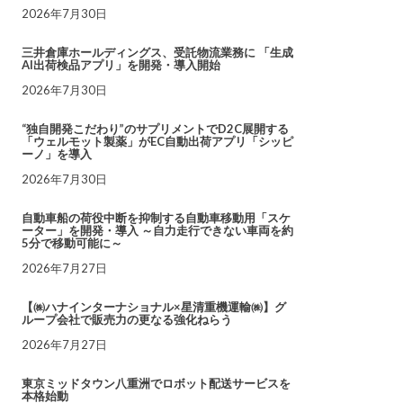
2026年7月30日
三井倉庫ホールディングス、受託物流業務に 「生成
AI出荷検品アプリ」を開発・導入開始
2026年7月30日
“独自開発こだわり”のサプリメントでD2C展開する
「ウェルモット製薬」がEC自動出荷アプリ「シッピ
ーノ」を導入
2026年7月30日
自動車船の荷役中断を抑制する自動車移動用「スケ
ーター」を開発・導入 ～自力走行できない車両を約
5分で移動可能に～
2026年7月27日
【㈱ハナインターナショナル×星清重機運輸㈱】グ
ループ会社で販売力の更なる強化ねらう
2026年7月27日
東京ミッドタウン八重洲でロボット配送サービスを
本格始動