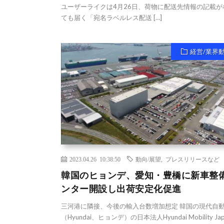
ユーザーライクは4月26日、荷物に配送先情報の記載が
ても届く「宛名ラベルレス配送 […]
経営/業界
2023.04.26 10:38:50
動向/展望
,
プレスリリースなど
韓国のヒョンデ、愛知・豊橋に新車整
ンター開設し出荷安定化促進
三河港に隣接、今後の輸入台数増加想定 韓国の現代自
（Hyundai、ヒョンデ）の日本法人Hyundai Mobility Ja