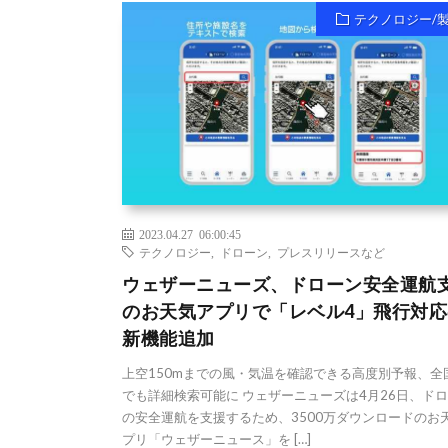
テクノロジー/
2023.04.27 06:00:45
テクノロジー
,
ドローン
,
プレスリリースなど
ウェザーニューズ、ドローン安全運航
のお天気アプリで「レベル4」飛行対応
新機能追加
上空150mまでの風・気温を確認できる高度別予報、全
でも詳細検索可能に ウェザーニューズは4月26日、ド
の安全運航を支援するため、3500万ダウンロードのお
プリ「ウェザーニュース」を […]