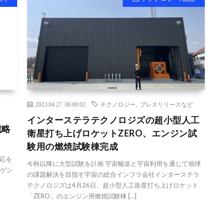
2023.04.27 06:00:02
テクノロジー
,
プレスリリースなど
インターステラテクノロジズの超小型人工
戦略
衛星打ち上げロケットZERO、エンジン試
験用の燃焼試験棟完成
応を
今秋以降に大型試験を計画 宇宙輸送と宇宙利用を通じて地球
ーゲン
の課題解決を目指す宇宙の総合インフラ会社インターステラ
、
テクノロジズは4月26日、超小型人工衛星打ち上げロケット
「ZERO」のエンジン用燃焼試験棟 […]