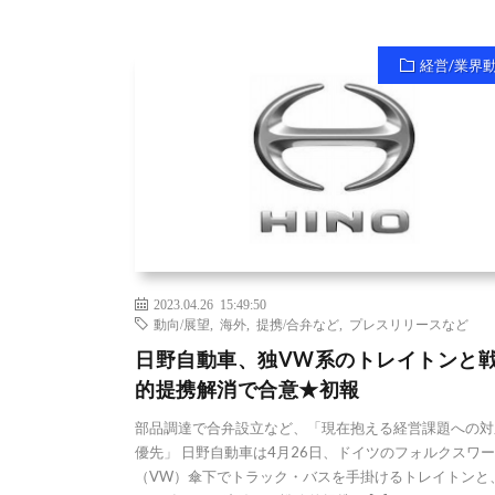
経営/業界
2023.04.26 15:49:50
動向/展望
,
海外
,
提携/合弁など
,
プレスリリースなど
日野自動車、独VW系のトレイトンと
的提携解消で合意★初報
部品調達で合弁設立など、「現在抱える経営課題への対
優先」 日野自動車は4月26日、ドイツのフォルクスワ
（VW）傘下でトラック・バスを手掛けるトレイトンと