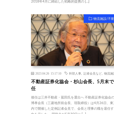
2018年4月に締結した戦略的提携の […]
物流施設/不
2023.04.26 15:17:10
幹部人事
,
記者会見など
,
物流施
不動産証券化協会・杉山会長、5月末で
任
後任は三井不動産・菰田氏を選出へ 不動産証券化協会
博孝会長（三菱地所前会長、現取締役）は4月26日、東
内で開催した定例記者会見で、会長と理事の職を退任す
向を示した。 同協会が5月30日に […]