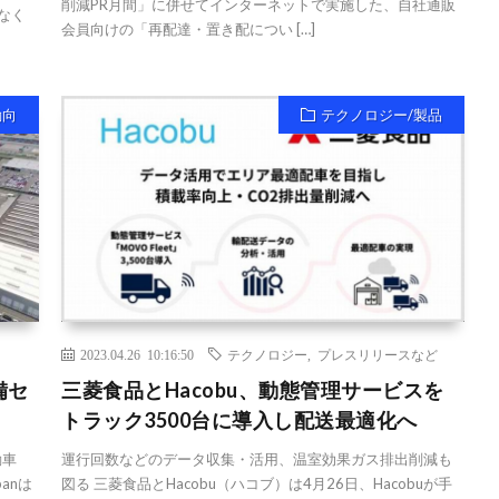
削減PR月間」に併せてインターネットで実施した、自社通販
なく
会員向けの「再配達・置き配につい […]
動向
テクノロジー/製品
2023.04.26 10:16:50
テクノロジー
,
プレスリリースなど
備セ
三菱食品とHacobu、動態管理サービスを
トラック3500台に導入し配送最適化へ
動車
運行回数などのデータ収集・活用、温室効果ガス排出削減も
panは
図る 三菱食品とHacobu（ハコブ）は4月26日、Hacobuが手