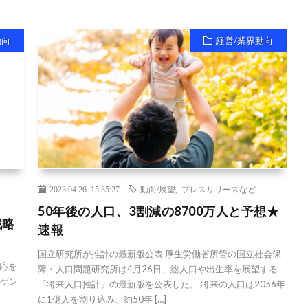
動向
経営/業界動向
2023.04.26 15:35:27
動向/展望
,
プレスリリースなど
50年後の人口、3割減の8700万人と予想★
戦略
速報
国立研究所が推計の最新版公表 厚生労働省所管の国立社会保
応を
障・人口問題研究所は4月26日、総人口や出生率を展望する
ーゲン
「将来人口推計」の最新版を公表した。 将来の人口は2056年
、
に1億人を割り込み、約50年 […]