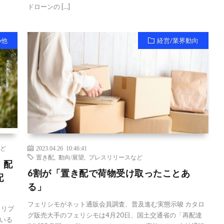
ドローンの […]
の他
経営/業界動向
ど
2023.04.26 10:46:41
置き配
,
動向/展望
,
プレスリリースなど
、配
6割が「置き配で荷物受け取ったことあ
配
る」
フェリシモがネット通販会員調査、普及進む実態示唆 カタロ
クリプ
グ販売大手のフェリシモは4月20日、国土交通省の「再配達
ている