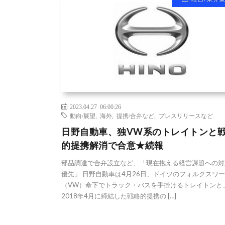
2023.04.27 06:00:26
動向/展望
,
海外
,
提携/合弁など
,
プレスリリースなど
日野自動車、独VW系のトレイトンと
的提携解消で合意★続報
部品調達で合弁設立など、「現在抱える経営課題への対
優先」 日野自動車は4月26日、ドイツのフォルクスワ
（VW）傘下でトラック・バスを手掛けるトレイトンと
2018年4月に締結した戦略的提携の […]