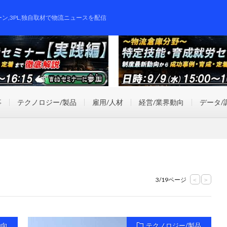
ーン,3PL,独自取材で物流ニュースを配信
事
テクノロジー/製品
雇用/人材
経営/業界動向
データ/
3/19ページ
<
>
動向
テクノロジー/製品