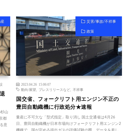
動産
災害/事故/不祥事
政策
設
2023.04.26 15:06:07
動向/展望
,
プレスリリースなど
,
不祥事
退
国交省、フォークリフト用エンジン不正の
豊田自動織機に行政処分★速報
の杉山
量産に不可欠な「型式指定」取り消し 国土交通省は4月26
京都
日、豊田自動織機が日本市場向けフォークリフト用エンジン2
る意
機種で、国が定める排出ガスの評価試験の際、データを差し