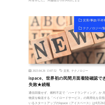
災害/事故/不祥
テクノロジー/
2023.04.26 13:07:52
災害
,
テクノロジー
ispace、世界初の民間月面着陸確認で
失敗★続報
通信回復せず、燃料不足で「ハードランディング」か 
物資を輸送する「ペイロードサービス」の商用化を目指
いるスタートアップのispace（アイスペース）は4月2