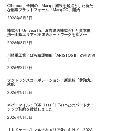
CBcloud、全国の「Marq」施設を起点とした新た
な配送プラットフォーム「MarqGO」開始
2026年8月5日
株式会社Univearth、倉吉運送株式会社と資本提
携〜山陰エリアへ実運送ネットワークを拡大〜
2026年8月5日
川崎重工業／ばら積運搬船「ARISTOS II」の引き渡
し
2026年8月5日
フジトランスコーポレーション／新造船「蓉翔丸」
就航
2026年8月5日
ネバーマイル：TGR Haas F1 Teamとのパートナー
シップ契約を締結しました
2026年8月5日
【トドケール】マルチキャリア化に向けて、2026