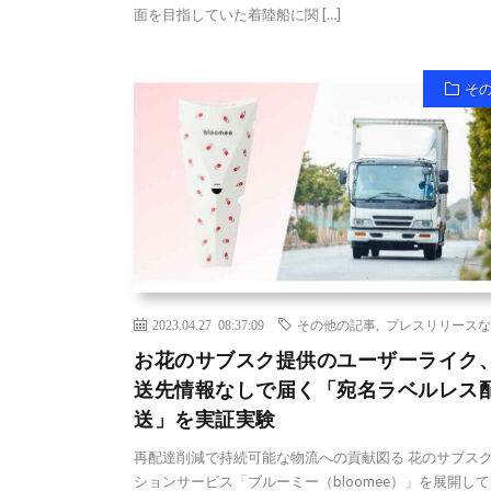
面を目指していた着陸船に関 […]
そ
2023.04.27 08:37:09
その他の記事
,
プレスリリースな
お花のサブスク提供のユーザーライク
送先情報なしで届く「宛名ラベルレス
送」を実証実験
再配達削減で持続可能な物流への貢献図る 花のサブス
ションサービス「ブルーミー（bloomee）」を展開し