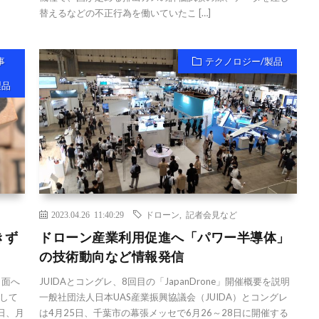
替えるなどの不正行為を働いていたこ […]
事
テクノロジー/製品
製品
2023.04.26 11:40:29
ドローン
,
記者会見など
きず
ドローン産業利用促進へ「パワー半導体」
の技術動向など情報発信
月面へ
JUIDAとコングレ、8回目の「JapanDrone」開催概要を説明
して
一般社団法人日本UAS産業振興協議会（JUIDA）とコングレ
6日、月
は4月25日、千葉市の幕張メッセで6月26～28日に開催する