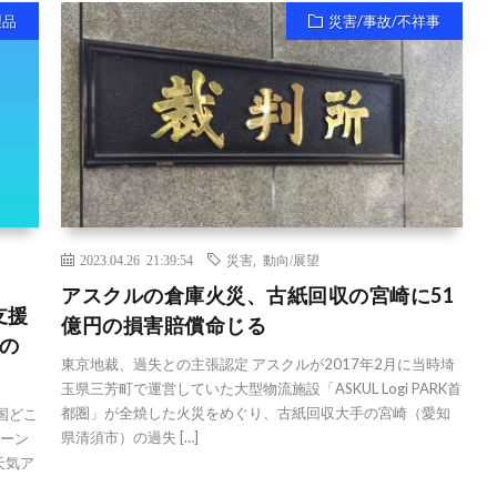
製品
災害/事故/不祥事
2023.04.26 21:39:54
災害
,
動向/展望
アスクルの倉庫火災、古紙回収の宮崎に51
支援
億円の損害賠償命じる
の
東京地裁、過失との主張認定 アスクルが2017年2月に当時埼
玉県三芳町で運営していた大型物流施設「ASKUL Logi PARK首
都圏」が全焼した火災をめぐり、古紙回収大手の宮崎（愛知
国どこ
県清須市）の過失 […]
ローン
天気ア