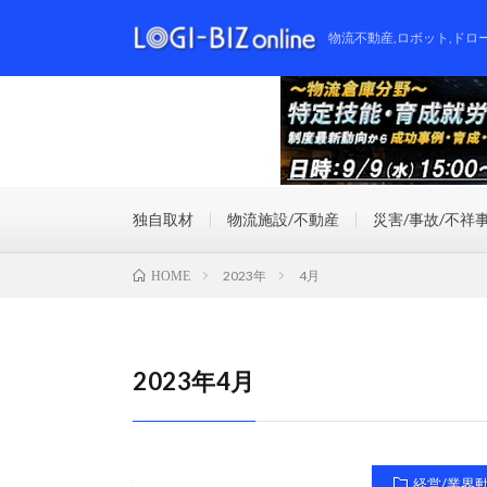
物流不動産,ロボット,ドロ
独自取材
物流施設/不動産
災害/事故/不祥
2023年
4月
HOME
2023年4月
経営/業界