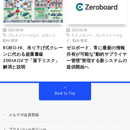
2026.08.06
2026.08.06
プレスリリースなど
,
ロボット
,
テクノロジー
,
プレスリリースな
動向/展望
ど
,
動向/展望
ROBO-HI、吊り下げ式クレー
ゼロボード、常に最新の情報
ンに代わる超重量級
共有が可能な“動的サプライヤ
200tAGVで「落下リスク」
ー管理”実現する新システムの
解消と説明
提供開始へ
Back to Top
メルマガ会員登録
プライバシーポリシー