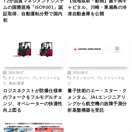
T2が品質マネジメントシステ
【現地取材・動画】霞ヶ関キ
ムの国際規格「ISO9001」認
ャピタル、川崎・東扇島の冷
証取得、自動運転分野で国内
凍自動倉庫を公開
初
2026.08.07
2026.08.07
テクノロジー
,
プレスリリースな
テクノロジー
,
プレスリリースな
ど
,
動向/展望
ど
ロジスネクストが防爆仕様車
量子技術のエー・スター・ク
のフォークをフルモデルチェ
ォンタム、JALエンジニアリ
ンジ、オペレーターの快適性
ングから航空機の故障予測分
向上図る
析基盤構築を受託