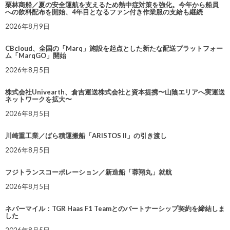
栗林商船／夏の安全運航を支えるため熱中症対策を強化。今年から船員
への飲料配布を開始、4年目となるファン付き作業服の支給も継続
2026年8月9日
CBcloud、全国の「Marq」施設を起点とした新たな配送プラットフォー
ム「MarqGO」開始
2026年8月5日
株式会社Univearth、倉吉運送株式会社と資本提携〜山陰エリアへ実運送
ネットワークを拡大〜
2026年8月5日
川崎重工業／ばら積運搬船「ARISTOS II」の引き渡し
2026年8月5日
フジトランスコーポレーション／新造船「蓉翔丸」就航
2026年8月5日
ネバーマイル：TGR Haas F1 Teamとのパートナーシップ契約を締結しま
した