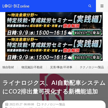
独自取材
物流施設/不動産
災害/事故/不祥事
テクノロジー/製品
ライナロジクス、AI自動配車システム
にCO2排出量可視化する新機能追加
2022.05.27 06:00:08
テクノロジー/製品