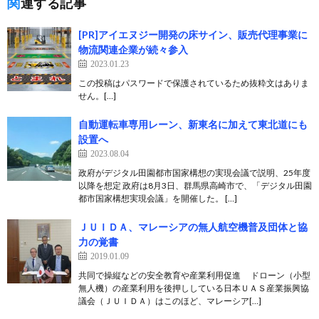
関連する記事
[PR]アイエヌジー開発の床サイン、販売代理事業に
物流関連企業が続々参入
2023.01.23
この投稿はパスワードで保護されているため抜粋文はありま
せん。[…]
自動運転車専用レーン、新東名に加えて東北道にも
設置へ
2023.08.04
政府がデジタル田園都市国家構想の実現会議で説明、25年度
以降を想定 政府は8月3日、群馬県高崎市で、「デジタル田園
都市国家構想実現会議」を開催した。 […]
ＪＵＩＤＡ、マレーシアの無人航空機普及団体と協
力の覚書
2019.01.09
共同で操縦などの安全教育や産業利用促進 ドローン（小型
無人機）の産業利用を後押ししている日本ＵＡＳ産業振興協
議会（ＪＵＩＤＡ）はこのほど、マレーシア[…]