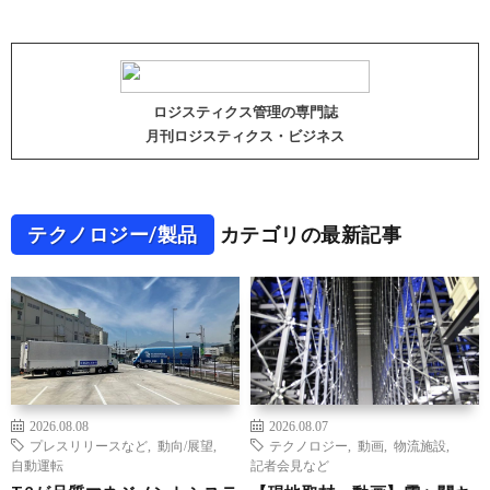
ロジスティクス管理の専門誌
月刊ロジスティクス・ビジネス
テクノロジー/製品
カテゴリの最新記事
2026.08.08
2026.08.07
プレスリリースなど
,
動向/展望
,
テクノロジー
,
動画
,
物流施設
,
自動運転
記者会見など