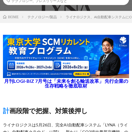
テクノロジー
,
プレスリリースなど
テクノロジー/製品
ライナロジクス、AI自動配車システムに
HOME
月刊LOGI-BIZ 7月号は「未来を創る輸送改革」 先行企業の
生存戦略を徹底取材
計画段階で把握、対策後押し
ライナロジクスは5月26日、完全AI自動配車システム「LYNA（ライ
ナ） 自動配車クラウド」に関し、新たに「CO2排出量算定機能」の