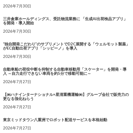
2026年7月30日
三井倉庫ホールディングス、受託物流業務に 「生成AI出荷検品アプリ」
を開発・導入開始
2026年7月30日
“独自開発こだわり”のサプリメントでD2C展開する「ウェルモット製薬」
がEC自動出荷アプリ「シッピーノ」を導入
2026年7月30日
自動車船の荷役中断を抑制する自動車移動用「スケーター」を開発・導
入 ～自力走行できない車両を約5分で移動可能に～
2026年7月27日
【㈱ハナインターナショナル×星清重機運輸㈱】グループ会社で販売力の
更なる強化ねらう
2026年7月27日
東京ミッドタウン八重洲でロボット配送サービスを本格始動
2026年7月27日