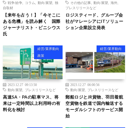
戦争/紛争
,
コラム
,
動向/展望
,
独
その他の記事
,
動向/展望
,
海外
,
自取材
プレスリリースなど
【来年を占う！】「今そこに
ロジスティード、グループ会
ある危機」を読み解く 国際
社がマレーシアにITソリュー
ジャーナリスト・ビニシウス
ション企業設立発表
氏
経営/業界動向
経営/業界動向
政策
2023.12.27 09:13:50
2023.12.27 06:00:56
動向/展望
,
プレスリリースなど
動向/展望
,
プレスリリースなど
高速SA・PAの駐車マス、将
郵船ロジとJR貨物、羽田着航
来は一定時間以上利用時の有
空貨物を鉄道で国内輸送する
料化を検討
モーダルシフトのサービス開
始