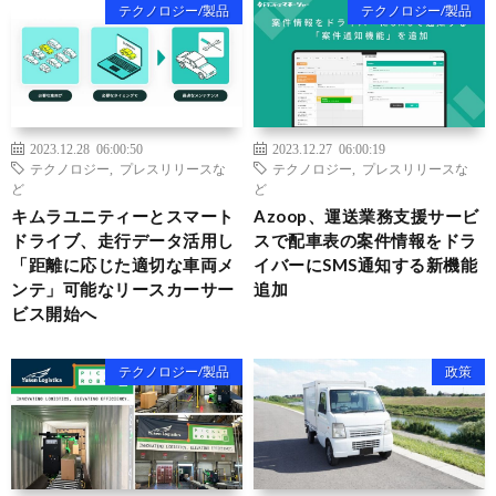
テクノロジー/製品
テクノロジー/製品
2023.12.28 06:00:50
2023.12.27 06:00:19
テクノロジー
,
プレスリリースな
テクノロジー
,
プレスリリースな
ど
ど
キムラユニティーとスマート
Azoop、運送業務支援サービ
ドライブ、走行データ活用し
スで配車表の案件情報をドラ
「距離に応じた適切な車両メ
イバーにSMS通知する新機能
ンテ」可能なリースカーサー
追加
ビス開始へ
テクノロジー/製品
政策