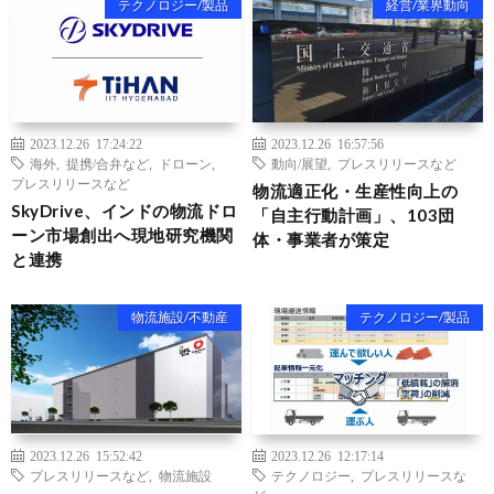
テクノロジー/製品
経営/業界動向
2023.12.26 17:24:22
2023.12.26 16:57:56
海外
,
提携/合弁など
,
ドローン
,
動向/展望
,
プレスリリースなど
プレスリリースなど
物流適正化・生産性向上の
SkyDrive、インドの物流ドロ
「自主行動計画」、103団
ーン市場創出へ現地研究機関
体・事業者が策定
と連携
物流施設/不動産
テクノロジー/製品
2023.12.26 15:52:42
2023.12.26 12:17:14
プレスリリースなど
,
物流施設
テクノロジー
,
プレスリリースな