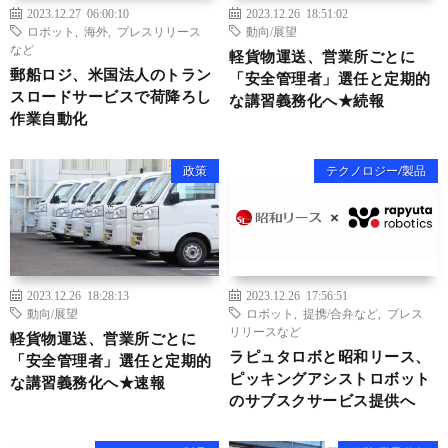
2023.12.27 06:00:10
2023.12.26 18:51:02
ロボット
,
海外
,
プレスリリース
動向/展望
など
軽貨物運送、営業所ごとに
郵船ロジ、米国法人のトラン
「安全管理者」選任と定期的
スロードサービスで荷降ろし
な講習義務化へ★続報
作業自動化
政策
テクノロジー/製品
2023.12.26 18:28:13
2023.12.26 17:56:51
動向/展望
ロボット
,
提携/合弁など
,
プレス
リリースなど
軽貨物運送、営業所ごとに
ラピュタロボと昭和リース、
「安全管理者」選任と定期的
ピッキングアシストロボット
な講習義務化へ★速報
のサブスクサービス提供へ