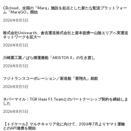
CBcloud、全国の「Marq」施設を起点とした新たな配送プラットフォー
ム「MarqGO」開始
2026年8月5日
株式会社Univearth、倉吉運送株式会社と資本提携〜山陰エリアへ実運送
ネットワークを拡大〜
2026年8月5日
川崎重工業／ばら積運搬船「ARISTOS II」の引き渡し
2026年8月5日
フジトランスコーポレーション／新造船「蓉翔丸」就航
2026年8月5日
ネバーマイル：TGR Haas F1 Teamとのパートナーシップ契約を締結しま
した
2026年8月5日
【トドケール】マルチキャリア化に向けて、2026年7月よりヤマト運輸
とのAPI連携を開始