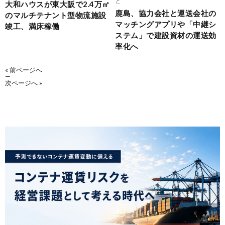
ど
大和ハウスが東大阪で2.4万㎡
鹿島、協力会社と運送会社の
のマルチテナント型物流施設
マッチングアプリや「中継シ
竣工、満床稼働
ステム」で建設資材の運送効
率化へ
« 前ページへ
—
次ページへ »