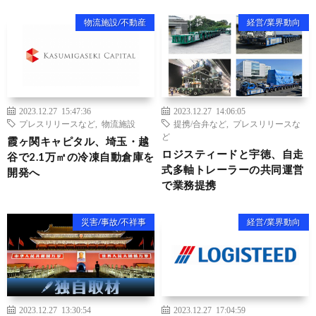
物流施設/不動産
経営/業界動向
2023.12.27 15:47:36
2023.12.27 14:06:05
プレスリリースなど
,
物流施設
提携/合弁など
,
プレスリリースな
ど
霞ヶ関キャピタル、埼玉・越
ロジスティードと宇徳、自走
谷で2.1万㎡の冷凍自動倉庫を
式多軸トレーラーの共同運営
開発へ
で業務提携
災害/事故/不祥事
経営/業界動向
2023.12.27 13:30:54
2023.12.27 17:04:59