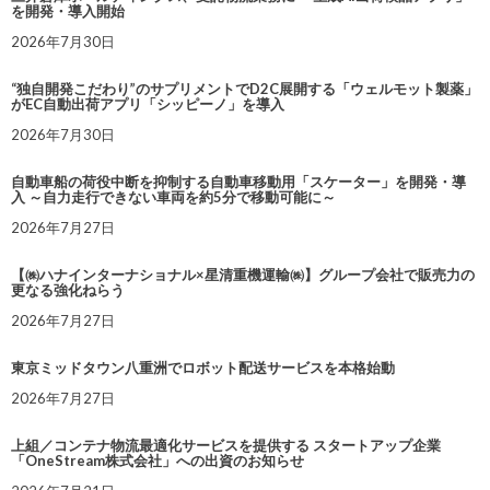
を開発・導入開始
2026年7月30日
“独自開発こだわり”のサプリメントでD2C展開する「ウェルモット製薬」
がEC自動出荷アプリ「シッピーノ」を導入
2026年7月30日
自動車船の荷役中断を抑制する自動車移動用「スケーター」を開発・導
入 ～自力走行できない車両を約5分で移動可能に～
2026年7月27日
【㈱ハナインターナショナル×星清重機運輸㈱】グループ会社で販売力の
更なる強化ねらう
2026年7月27日
東京ミッドタウン八重洲でロボット配送サービスを本格始動
2026年7月27日
上組／コンテナ物流最適化サービスを提供する スタートアップ企業
「OneStream株式会社」への出資のお知らせ