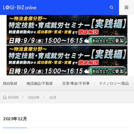
独自取材
物流施設/不動産
災害/事故/不祥事
テクノロジー/製品
2023年
12月
HOME
2023年12月