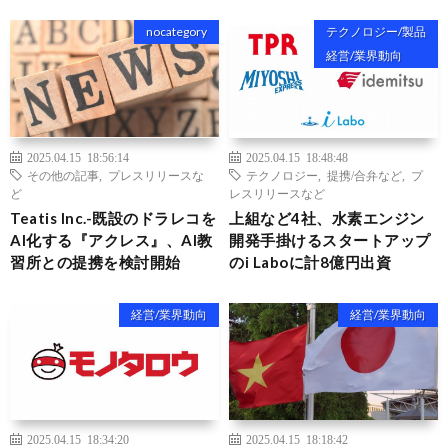
nocategory
テクノロジー/製品
経営/業界動向
2025.04.15 18:56:14
2025.04.15 18:48:48
その他の記事
,
プレスリリースな
テクノロジー
,
提携/合弁など
,
プ
ど
レスリリースなど
Teatis Inc.-既設のドラレコを
上組など4社、水素エンジン
AI化する『アクレス』、AI教
開発手掛けるスタートアップ
習所との提携を検討開始
のi Laboに計8億円出資
経営/業界動向
経営/業界動向
2025.04.15 18:34:20
2025.04.15 18:18:42