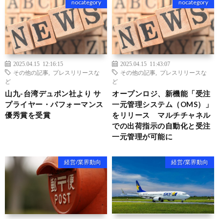
nocategory
nocategory
2025.04.15 12:16:15
2025.04.15 11:43:07
その他の記事
,
プレスリリースな
その他の記事
,
プレスリリースな
ど
ど
山九-台湾デュポン社より サ
オープンロジ、新機能「受注
プライヤー・パフォーマンス
一元管理システム（OMS）」
優秀賞を受賞
をリリース マルチチャネル
での出荷指示の自動化と受注
一元管理が可能に
経営/業界動向
経営/業界動向