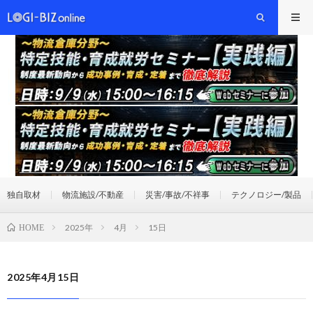
独自取材
物流施設/不動産
災害/事故/不祥事
テクノロジー/製品
2025年
4月
15日
HOME
2025年4月15日