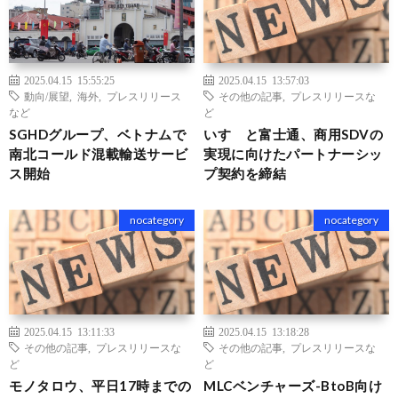
2025.04.15 15:55:25
2025.04.15 13:57:03
動向/展望
,
海外
,
プレスリリース
その他の記事
,
プレスリリースな
など
ど
SGHDグループ、ベトナムで
いすゞと富士通、商用SDVの
南北コールド混載輸送サービ
実現に向けたパートナーシッ
ス開始
プ契約を締結
nocategory
nocategory
2025.04.15 13:11:33
2025.04.15 13:18:28
その他の記事
,
プレスリリースな
その他の記事
,
プレスリリースな
ど
ど
モノタロウ、平日17時までの
MLCベンチャーズ-BtoB向け