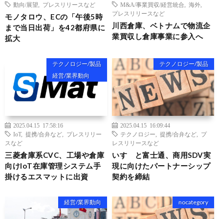
動向/展望
,
プレスリリースなど
M&A/事業買収/経営統合
,
海外
,
プレスリリースなど
モノタロウ、ECの「午後5時
川西倉庫、ベトナムで物流企
まで当日出荷」を42都府県に
業買収し倉庫事業に参入へ
拡大
テクノロジー/製品
テクノロジー/製品
経営/業界動向
2025.04.15 17:58:16
2025.04.15 16:09:44
IoT
,
提携/合弁など
,
プレスリリー
テクノロジー
,
提携/合弁など
,
プ
スなど
レスリリースなど
三菱倉庫系CVC、工場や倉庫
いすゞと富士通、商用SDV実
向けIoT在庫管理システム手
現に向けたパートナーシップ
掛けるエスマットに出資
契約を締結
経営/業界動向
nocategory