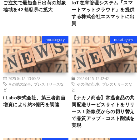
ご注文で最短当日出荷の対象
IoT在庫管理システム「スマ
地域を42都府県に拡大
ートマットクラウド」を提供
する株式会社エスマットに出
資
nocategory
nocategory
2025.04.15 13:00:53
2025.04.15 12:42:42
その他の記事
,
プレスリリースな
その他の記事
,
プレスリリースな
ど
ど
i Labo株式会社、第三者割当
【ナカノ商会】常温食品の共
増資により約8億円を調達
同配送サービスサイトをリリ
ース！路線便からの切り替え
で品質アップ・コスト削減を
実現