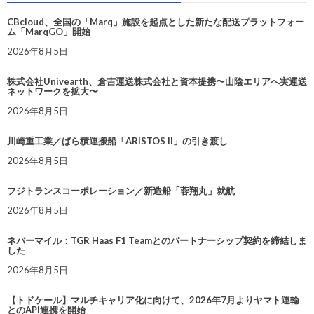
CBcloud、全国の「Marq」施設を起点とした新たな配送プラットフォー
ム「MarqGO」開始
2026年8月5日
株式会社Univearth、倉吉運送株式会社と資本提携〜山陰エリアへ実運送
ネットワークを拡大〜
2026年8月5日
川崎重工業／ばら積運搬船「ARISTOS II」の引き渡し
2026年8月5日
フジトランスコーポレーション／新造船「蓉翔丸」就航
2026年8月5日
ネバーマイル：TGR Haas F1 Teamとのパートナーシップ契約を締結しま
した
2026年8月5日
【トドケール】マルチキャリア化に向けて、2026年7月よりヤマト運輸
とのAPI連携を開始