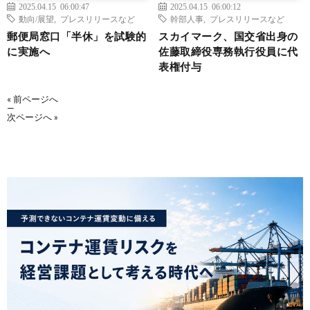
2025.04.15 06:00:47
2025.04.15 06:00:12
動向/展望
,
プレスリリースなど
幹部人事
,
プレスリリースなど
郵便局窓口「半休」を試験的
スカイマーク、国交省出身の
に実施へ
佐藤取締役専務執行役員に代
表権付与
« 前ページへ
—
次ページへ »